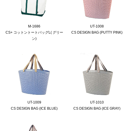
M-1686
UT-1008
CS+ コットントートバッグL( グリー
CS DESIGN BAG (PUTTY PINK)
ン)
UT-1009
UT-1010
CS DESIGN BAG (ICE BLUE)
CS DESIGN BAG (ICE GRAY)