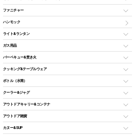
ツールームテント
マミー型（人形型）シュラフ
キャンピングベッド・コット
ファニチャー
ワンポールテント
インナーシュラフ
マット
アウトドアテーブル
ハンモック
シェルターテント
インフレータブルマット
ワンタッチテント
アウトドアチェア
ライト&ランタン
ピロー
ソロテント
レジャーシート
LEDランタン
ガス用品
ロッジ型・オリジナルテント
ファニチャーアクセサリー
ガスランタン
ガスバーナー
タープ
バーベキュー&焚き火
オイルランタン
ガスコンロ
ヘキサタープ
バーベキューコンロ、グリル
クッキング&テーブルウェア
ランタンスタンド
スクエアタープ（レクタタープ）
ガス缶
スタンダードタイプグリル
ダッチオーブン
ボトル（水筒）
LEDライト
メッシュタープ
ガスランタン
焚き火台タイプ（ロースタイル）グリル
スキレット
ステンレスボトル
クーラー&ジャグ
自立式タープ
ヘッドライト
ガストーチ、ライター
卓上タイプグリル
ホットサンドメーカー
シェルター（スクリーンタープ）
スクリュータイプ
キャンドル
クーラーボックス
アウトドアキャリー&コンテナ
パーティータイプグリル
クッカー、コッヘル
パラソル
コップ付きタイプ
多用途タイプグリル
クーラーバッグ
アウトドアキャリー
アウトドア雑貨
クッカーセット
テントアクセサリー
ワンタッチタイプ
ソロキャンプ用グリル
ウォータージャグ
コンテナ
バックパック&バッグ
カヌー&SUP
プラスチックボトル
シェラカップ
ペグ
鉄板、アミ
ウォーターボトル