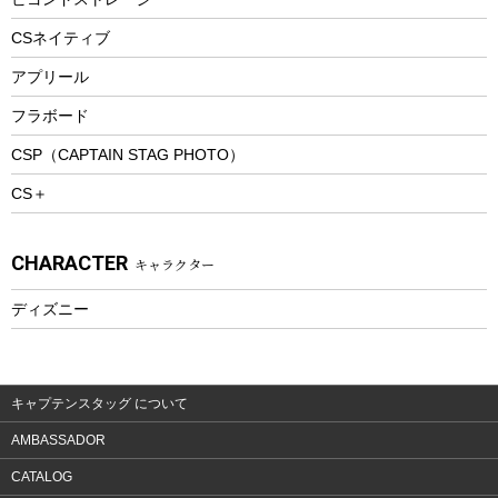
ツール&アクセサリー
CSネイティブ
トレッキング
アプリール
トレッキングステッキ
フラボード
トレッキングアクセサリー
CSP（CAPTAIN STAG PHOTO）
プレイグッズ
CS＋
ウェルネス
アクセサリー
CHARACTER
キャラクター
ウェア、タオル
フィットネス
ディズニー
ウェア
アクセサリー
キャプテンスタッグ について
AMBASSADOR
CATALOG