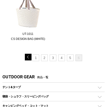
UT-1011
CS DESIGN BAG (WHITE)
1
2
3
4
5
6
OUTDOOR GEAR
商品一覧
テント&タープ
テント
寝袋・シュラフ・スリーピングバッグ
ドームテント
レクタングラー型（封筒型）シュラフ
キャンピングベッド・コット・マット