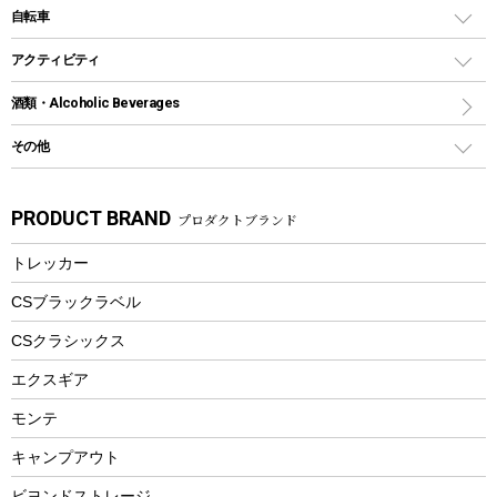
デイパック、ウェストバッグ
ディズニーボトル
ポール
クッキングツール
インフレータブル
自転車
焚き火台&ストーブ
保冷剤
リュック、バックパック
グランドシート
トング
カヌー
火起こし
折りたたみ自転車
アクティビティ
トートバッグ、サコッシュ
ガイドロープ
ナイフ
カヤック
火消し
スポーツサイクル
マリン
酒類・Alcoholic Beverages
ショッピングキャリー
ツール
食器類
SUP
バーベキューツール
シティサイクル
スーツケース
ボディボード
その他
カトラリー
パドル
焚き火アクセサリー
子供向け自転車
その他アウトドア雑貨
ラッシュガード
ガーデニング
タンブラー
フローティングベスト
スモーカー、燻製器
自転車部品
ビーチサンダル
カラビナ
PRODUCT BRAND
プロダクトブランド
湯たんぽ
マグカップ、カップ
ヘルメット
燃料・着火剤・炭
テント
自転車用アクセサリー
レイン
防災用品
ステンレスボトル
エアーポンプ
トレッカー
パラソル
スプレー関係
自転車ウェア
フードボトル
フローティングベスト
アクセサリー
ツール、他
CSブラックラベル
ヘルメット
コーヒー&ミル
CSクラシックス
エアーポンプ
トレー
エクスギア
ビーチテント
ランチョンマット
モンテ
ウィンター
ランチボックス
キャンプアウト
スノーシュー
ピクニックセット
防寒ウェア
ビヨンドストレージ