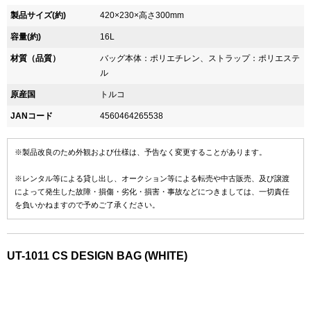
製品サイズ(約)
420×230×高さ300mm
容量(約)
16L
材質（品質）
バッグ本体：ポリエチレン、ストラップ：ポリエステ
ル
原産国
トルコ
JANコード
4560464265538
※製品改良のため外観および仕様は、予告なく変更することがあります。
※レンタル等による貸し出し、オークション等による転売や中古販売、及び譲渡
によって発生した故障・損傷・劣化・損害・事故などにつきましては、一切責任
を負いかねますので予めご了承ください。
UT-1011 CS DESIGN BAG (WHITE)