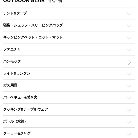
OUTDOOR GEAR
商品一覧
テント&タープ
テント
寝袋・シュラフ・スリーピングバッグ
ドームテント
レクタングラー型（封筒型）シュラフ
キャンピングベッド・コット・マット
ツールームテント
マミー型（人形型）シュラフ
キャンピングベッド・コット
ファニチャー
ワンポールテント
インナーシュラフ
マット
アウトドアテーブル
ハンモック
シェルターテント
インフレータブルマット
ワンタッチテント
アウトドアチェア
ライト&ランタン
ピロー
ソロテント
レジャーシート
LEDランタン
ガス用品
ロッジ型・オリジナルテント
ファニチャーアクセサリー
ガスランタン
ガスバーナー
タープ
バーベキュー&焚き火
オイルランタン
ガスコンロ
ヘキサタープ
バーベキューコンロ、グリル
クッキング&テーブルウェア
ランタンスタンド
スクエアタープ（レクタタープ）
ガス缶
スタンダードタイプグリル
ダッチオーブン
ボトル（水筒）
LEDライト
メッシュタープ
ガスランタン
焚き火台タイプ（ロースタイル）グリル
スキレット
ステンレスボトル
クーラー&ジャグ
自立式タープ
ヘッドライト
ガストーチ、ライター
卓上タイプグリル