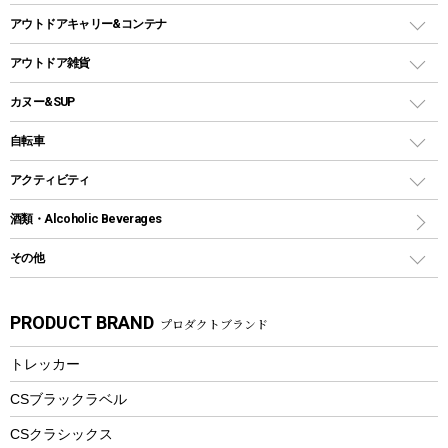
ホットサンドメーカー
シェルター（スクリーンタープ）
スクリュータイプ
キャンドル
クーラーボックス
アウトドアキャリー&コンテナ
パーティータイプグリル
クッカー、コッヘル
パラソル
コップ付きタイプ
多用途タイプグリル
クーラーバッグ
アウトドアキャリー
アウトドア雑貨
クッカーセット
テントアクセサリー
ワンタッチタイプ
ソロキャンプ用グリル
ウォータージャグ
コンテナ
バックパック&バッグ
カヌー&SUP
プラスチックボトル
シェラカップ
ペグ
鉄板、アミ
ウォーターボトル
デイパック、ウェストバッグ
ディズニーボトル
ポール
クッキングツール
インフレータブル
自転車
焚き火台&ストーブ
保冷剤
リュック、バックパック
グランドシート
トング
カヌー
火起こし
折りたたみ自転車
アクティビティ
トートバッグ、サコッシュ
ガイドロープ
ナイフ
カヤック
火消し
スポーツサイクル
マリン
酒類・Alcoholic Beverages
ショッピングキャリー
ツール
食器類
SUP
バーベキューツール
シティサイクル
スーツケース
ボディボード
その他
カトラリー
パドル
焚き火アクセサリー
子供向け自転車
その他アウトドア雑貨
ラッシュガード
ガーデニング
タンブラー
フローティングベスト
スモーカー、燻製器
自転車部品
ビーチサンダル
カラビナ
PRODUCT BRAND
プロダクトブランド
湯たんぽ
マグカップ、カップ
ヘルメット
燃料・着火剤・炭
テント
自転車用アクセサリー
レイン
防災用品
ステンレスボトル
エアーポンプ
トレッカー
パラソル
スプレー関係
自転車ウェア
フードボトル
フローティングベスト
アクセサリー
ツール、他
CSブラックラベル
ヘルメット
コーヒー&ミル
CSクラシックス