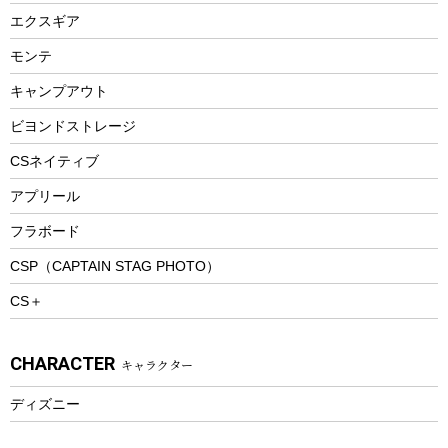
エアーポンプ
トレー
エクスギア
ビーチテント
ランチョンマット
モンテ
ウィンター
ランチボックス
キャンプアウト
スノーシュー
ピクニックセット
防寒ウェア
ビヨンドストレージ
ツール&アクセサリー
CSネイティブ
トレッキング
アプリール
トレッキングステッキ
フラボード
トレッキングアクセサリー
CSP（CAPTAIN STAG PHOTO）
プレイグッズ
CS＋
ウェルネス
アクセサリー
CHARACTER
キャラクター
ウェア、タオル
フィットネス
ディズニー
ウェア