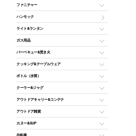
マミー型（人形型）シュラフ
キャンピングベッド・コット
ファニチャー
ワンポールテント
インナーシュラフ
マット
アウトドアテーブル
ハンモック
シェルターテント
インフレータブルマット
ワンタッチテント
アウトドアチェア
ライト&ランタン
ピロー
ソロテント
レジャーシート
LEDランタン
ガス用品
ロッジ型・オリジナルテント
ファニチャーアクセサリー
ガスランタン
ガスバーナー
タープ
バーベキュー&焚き火
オイルランタン
ガスコンロ
ヘキサタープ
バーベキューコンロ、グリル
クッキング&テーブルウェア
ランタンスタンド
スクエアタープ（レクタタープ）
ガス缶
スタンダードタイプグリル
ダッチオーブン
ボトル（水筒）
LEDライト
メッシュタープ
ガスランタン
焚き火台タイプ（ロースタイル）グリル
スキレット
ステンレスボトル
クーラー&ジャグ
自立式タープ
ヘッドライト
ガストーチ、ライター
卓上タイプグリル
ホットサンドメーカー
シェルター（スクリーンタープ）
スクリュータイプ
キャンドル
クーラーボックス
アウトドアキャリー&コンテナ
パーティータイプグリル
クッカー、コッヘル
パラソル
コップ付きタイプ
多用途タイプグリル
クーラーバッグ
アウトドアキャリー
アウトドア雑貨
クッカーセット
テントアクセサリー
ワンタッチタイプ
ソロキャンプ用グリル
ウォータージャグ
コンテナ
バックパック&バッグ
カヌー&SUP
プラスチックボトル
シェラカップ
ペグ
鉄板、アミ
ウォーターボトル
デイパック、ウェストバッグ
ディズニーボトル
ポール
クッキングツール
インフレータブル
自転車
焚き火台&ストーブ