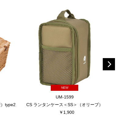
NEW
UM-1599
type2
CS ランタンケース＜SS＞（オリーブ）
キルト クー
￥1,900