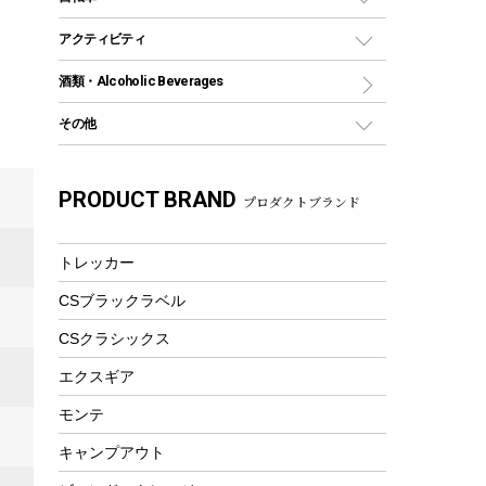
保冷剤
リュック、バックパック
グランドシート
トング
カヌー
火起こし
折りたたみ自転車
アクティビティ
トートバッグ、サコッシュ
ガイドロープ
ナイフ
カヤック
火消し
スポーツサイクル
マリン
酒類・Alcoholic Beverages
ショッピングキャリー
ツール
食器類
SUP
バーベキューツール
シティサイクル
スーツケース
ボディボード
その他
カトラリー
パドル
焚き火アクセサリー
子供向け自転車
その他アウトドア雑貨
ラッシュガード
ガーデニング
タンブラー
フローティングベスト
スモーカー、燻製器
自転車部品
ビーチサンダル
カラビナ
PRODUCT BRAND
湯たんぽ
マグカップ、カップ
プロダクトブランド
ヘルメット
燃料・着火剤・炭
テント
自転車用アクセサリー
レイン
防災用品
ステンレスボトル
エアーポンプ
パラソル
スプレー関係
自転車ウェア
トレッカー
フードボトル
フローティングベスト
アクセサリー
ツール、他
CSブラックラベル
ヘルメット
コーヒー&ミル
エアーポンプ
CSクラシックス
トレー
ビーチテント
ランチョンマット
エクスギア
ウィンター
ランチボックス
モンテ
スノーシュー
ピクニックセット
キャンプアウト
防寒ウェア