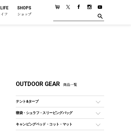
LIFE
SHOPS
ライフ
ショップ
OUTDOOR GEAR
商品一覧
テント&タープ
テント
寝袋・シュラフ・スリーピングバッグ
ドームテント
レクタングラー型（封筒型）シュラフ
キャンピングベッド・コット・マット
ツールームテント