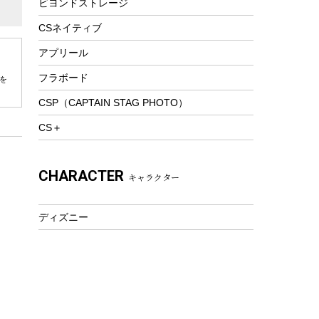
ビヨンドストレージ
ツール&アクセサリー
トレッキング
CSネイティブ
トレッキングステッキ
アプリール
トレッキングアクセサリー
フラボード
を
プレイグッズ
CSP（CAPTAIN STAG PHOTO）
ウェルネス
CS＋
アクセサリー
ウェア、タオル
CHARACTER
キャラクター
フィットネス
ウェア
ディズニー
アクセサリー