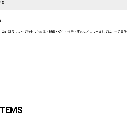
46
す。
、及び譲渡によって発生した故障・損傷・劣化・損害・事故などにつきましては、一切責任
ITEMS