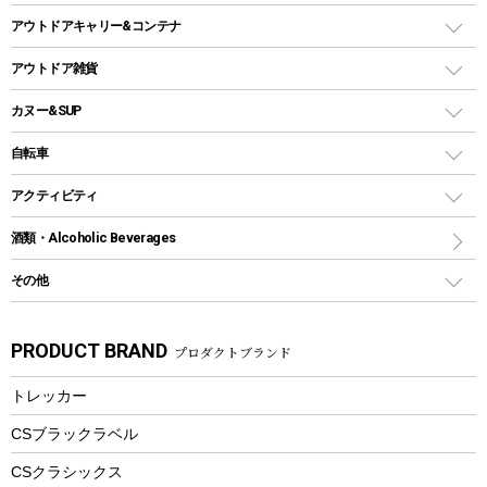
ホットサンドメーカー
シェルター（スクリーンタープ）
スクリュータイプ
キャンドル
クーラーボックス
アウトドアキャリー&コンテナ
パーティータイプグリル
クッカー、コッヘル
パラソル
コップ付きタイプ
多用途タイプグリル
クーラーバッグ
アウトドアキャリー
アウトドア雑貨
クッカーセット
テントアクセサリー
ワンタッチタイプ
ソロキャンプ用グリル
ウォータージャグ
コンテナ
バックパック&バッグ
カヌー&SUP
プラスチックボトル
シェラカップ
ペグ
鉄板、アミ
ウォーターボトル
デイパック、ウェストバッグ
ディズニーボトル
ポール
クッキングツール
インフレータブル
自転車
焚き火台&ストーブ
保冷剤
リュック、バックパック
グランドシート
トング
カヌー
火起こし
折りたたみ自転車
アクティビティ
トートバッグ、サコッシュ
ガイドロープ
ナイフ
カヤック
火消し
スポーツサイクル
マリン
酒類・Alcoholic Beverages
ショッピングキャリー
ツール
食器類
SUP
バーベキューツール
シティサイクル
スーツケース
ボディボード
その他
カトラリー
パドル
焚き火アクセサリー
子供向け自転車
その他アウトドア雑貨
ラッシュガード
ガーデニング
タンブラー
フローティングベスト
スモーカー、燻製器
自転車部品
ビーチサンダル
カラビナ
PRODUCT BRAND
プロダクトブランド
湯たんぽ
マグカップ、カップ
ヘルメット
燃料・着火剤・炭
テント
自転車用アクセサリー
レイン
防災用品
ステンレスボトル
エアーポンプ
トレッカー
パラソル
スプレー関係
自転車ウェア
フードボトル
フローティングベスト
アクセサリー
ツール、他
CSブラックラベル
ヘルメット
コーヒー&ミル
CSクラシックス