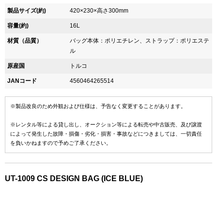
製品サイズ(約)
420×230×高さ300mm
容量(約)
16L
材質（品質）
バッグ本体：ポリエチレン、ストラップ：ポリエステ
ル
原産国
トルコ
JANコード
4560464265514
※製品改良のため外観および仕様は、予告なく変更することがあります。
※レンタル等による貸し出し、オークション等による転売や中古販売、及び譲渡
によって発生した故障・損傷・劣化・損害・事故などにつきましては、一切責任
を負いかねますので予めご了承ください。
UT-1009 CS DESIGN BAG (ICE BLUE)