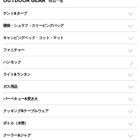
OUTDOOR GEAR
商品一覧
テント&タープ
テント
寝袋・シュラフ・スリーピングバッグ
ドームテント
レクタングラー型（封筒型）シュラフ
キャンピングベッド・コット・マット
ツールームテント
マミー型（人形型）シュラフ
キャンピングベッド・コット
ファニチャー
ワンポールテント
インナーシュラフ
マット
アウトドアテーブル
ハンモック
シェルターテント
インフレータブルマット
ワンタッチテント
アウトドアチェア
ライト&ランタン
ピロー
ソロテント
レジャーシート
LEDランタン
ガス用品
ロッジ型・オリジナルテント
ファニチャーアクセサリー
ガスランタン
ガスバーナー
タープ
バーベキュー&焚き火
オイルランタン
ガスコンロ
ヘキサタープ
バーベキューコンロ、グリル
クッキング&テーブルウェア
ランタンスタンド
スクエアタープ（レクタタープ）
ガス缶
スタンダードタイプグリル
ダッチオーブン
ボトル（水筒）
LEDライト
メッシュタープ
ガスランタン
焚き火台タイプ（ロースタイル）グリル
スキレット
ステンレスボトル
クーラー&ジャグ
自立式タープ
ヘッドライト
ガストーチ、ライター
卓上タイプグリル