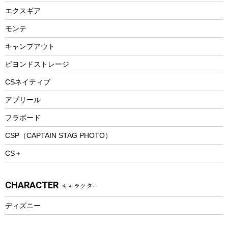
エアーポンプ
トレー
エクスギア
ビーチテント
ランチョンマット
モンテ
ウィンター
ランチボックス
キャンプアウト
スノーシュー
ピクニックセット
防寒ウェア
ビヨンドストレージ
ツール&アクセサリー
CSネイティブ
トレッキング
アプリール
トレッキングステッキ
フラボード
トレッキングアクセサリー
CSP（CAPTAIN STAG PHOTO）
プレイグッズ
CS＋
ウェルネス
アクセサリー
CHARACTER
キャラクター
ウェア、タオル
フィットネス
ディズニー
ウェア