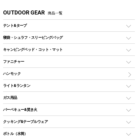
OUTDOOR GEAR
商品一覧
テント&タープ
テント
寝袋・シュラフ・スリーピングバッグ
ドームテント
レクタングラー型（封筒型）シュラフ
キャンピングベッド・コット・マット
ツールームテント
マミー型（人形型）シュラフ
キャンピングベッド・コット
ファニチャー
ワンポールテント
インナーシュラフ
マット
アウトドアテーブル
ハンモック
シェルターテント
インフレータブルマット
ワンタッチテント
アウトドアチェア
ライト&ランタン
ピロー
ソロテント
レジャーシート
LEDランタン
ガス用品
ロッジ型・オリジナルテント
ファニチャーアクセサリー
ガスランタン
ガスバーナー
タープ
バーベキュー&焚き火
オイルランタン
ガスコンロ
ヘキサタープ
バーベキューコンロ、グリル
クッキング&テーブルウェア
ランタンスタンド
スクエアタープ（レクタタープ）
ガス缶
スタンダードタイプグリル
ダッチオーブン
ボトル（水筒）
LEDライト
メッシュタープ