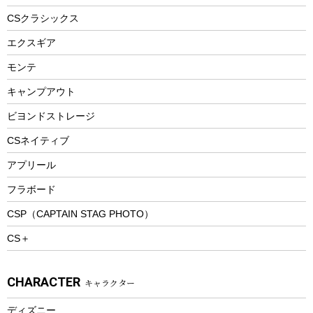
ヘルメット
コーヒー&ミル
CSクラシックス
エアーポンプ
トレー
エクスギア
ビーチテント
ランチョンマット
モンテ
ウィンター
ランチボックス
キャンプアウト
スノーシュー
ピクニックセット
防寒ウェア
ビヨンドストレージ
ツール&アクセサリー
CSネイティブ
トレッキング
アプリール
トレッキングステッキ
フラボード
トレッキングアクセサリー
CSP（CAPTAIN STAG PHOTO）
プレイグッズ
CS＋
ウェルネス
アクセサリー
CHARACTER
キャラクター
ウェア、タオル
フィットネス
ディズニー