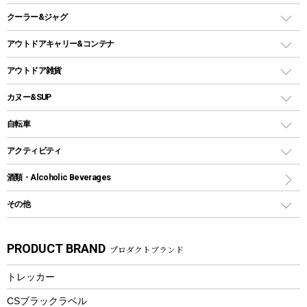
ガスランタン
焚き火台タイプ（ロースタイル）グリル
スキレット
ステンレスボトル
クーラー&ジャグ
自立式タープ
ヘッドライト
ガストーチ、ライター
卓上タイプグリル
ホットサンドメーカー
シェルター（スクリーンタープ）
スクリュータイプ
キャンドル
クーラーボックス
アウトドアキャリー&コンテナ
パーティータイプグリル
クッカー、コッヘル
パラソル
コップ付きタイプ
多用途タイプグリル
クーラーバッグ
アウトドアキャリー
アウトドア雑貨
クッカーセット
テントアクセサリー
ワンタッチタイプ
ソロキャンプ用グリル
ウォータージャグ
コンテナ
バックパック&バッグ
カヌー&SUP
プラスチックボトル
シェラカップ
ペグ
鉄板、アミ
ウォーターボトル
デイパック、ウェストバッグ
ディズニーボトル
ポール
クッキングツール
インフレータブル
自転車
焚き火台&ストーブ
保冷剤
リュック、バックパック
グランドシート
トング
カヌー
火起こし
折りたたみ自転車
アクティビティ
トートバッグ、サコッシュ
ガイドロープ
ナイフ
カヤック
火消し
スポーツサイクル
マリン
酒類・Alcoholic Beverages
ショッピングキャリー
ツール
食器類
SUP
バーベキューツール
シティサイクル
スーツケース
ボディボード
その他
カトラリー
パドル
焚き火アクセサリー
子供向け自転車
その他アウトドア雑貨
ラッシュガード
ガーデニング
タンブラー
フローティングベスト
スモーカー、燻製器
自転車部品
ビーチサンダル
カラビナ
PRODUCT BRAND
プロダクトブランド
湯たんぽ
マグカップ、カップ
ヘルメット
燃料・着火剤・炭
テント
自転車用アクセサリー
レイン
防災用品
ステンレスボトル
エアーポンプ
トレッカー
パラソル
スプレー関係
自転車ウェア
フードボトル
フローティングベスト
アクセサリー
ツール、他
CSブラックラベル