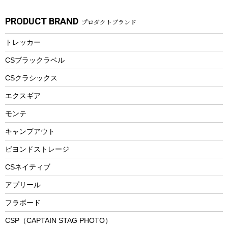
ガーデニング
タンブラー
フローティングベスト
スモーカー、燻製器
自転車部品
ビーチサンダル
カラビナ
PRODUCT BRAND
プロダクトブランド
湯たんぽ
マグカップ、カップ
ヘルメット
燃料・着火剤・炭
テント
自転車用アクセサリー
レイン
防災用品
ステンレスボトル
エアーポンプ
トレッカー
パラソル
スプレー関係
自転車ウェア
フードボトル
フローティングベスト
アクセサリー
ツール、他
CSブラックラベル
ヘルメット
コーヒー&ミル
CSクラシックス
エアーポンプ
トレー
エクスギア
ビーチテント
ランチョンマット
モンテ
ウィンター
ランチボックス
キャンプアウト
スノーシュー
ピクニックセット
防寒ウェア
ビヨンドストレージ
ツール&アクセサリー
CSネイティブ
トレッキング
アプリール
トレッキングステッキ
フラボード
トレッキングアクセサリー
CSP（CAPTAIN STAG PHOTO）
プレイグッズ