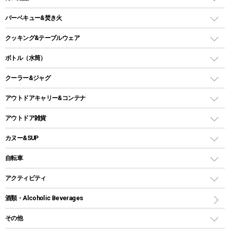
ロッジ型・オリジナルテント
ファニチャーアクセサリー
ガスランタン
ガスバーナー
タープ
バーベキュー&焚き火
オイルランタン
ガスコンロ
ヘキサタープ
バーベキューコンロ、グリル
クッキング&テーブルウェア
ランタンスタンド
スクエアタープ（レクタタープ）
ガス缶
スタンダードタイプグリル
ダッチオーブン
ボトル（水筒）
LEDライト
メッシュタープ
ガスランタン
焚き火台タイプ（ロースタイル）グリル
スキレット
ステンレスボトル
クーラー&ジャグ
自立式タープ
ヘッドライト
ガストーチ、ライター
卓上タイプグリル
ホットサンドメーカー
シェルター（スクリーンタープ）
スクリュータイプ
キャンドル
クーラーボックス
アウトドアキャリー&コンテナ
パーティータイプグリル
クッカー、コッヘル
パラソル
コップ付きタイプ
多用途タイプグリル
クーラーバッグ
アウトドアキャリー
アウトドア雑貨
クッカーセット
テントアクセサリー
ワンタッチタイプ
ソロキャンプ用グリル
ウォータージャグ
コンテナ
バックパック&バッグ
カヌー&SUP
プラスチックボトル
シェラカップ
ペグ
鉄板、アミ
ウォーターボトル
デイパック、ウェストバッグ
ディズニーボトル
ポール
クッキングツール
インフレータブル
自転車
焚き火台&ストーブ
保冷剤
リュック、バックパック
グランドシート
トング
カヌー
火起こし
折りたたみ自転車
アクティビティ
トートバッグ、サコッシュ
ガイドロープ
ナイフ
カヤック
火消し
スポーツサイクル
マリン
酒類・Alcoholic Beverages
ショッピングキャリー
ツール
食器類
SUP
バーベキューツール
シティサイクル
スーツケース
ボディボード
その他
カトラリー
パドル
焚き火アクセサリー
子供向け自転車
その他アウトドア雑貨
ラッシュガード