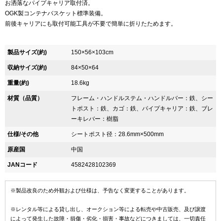
お洒落なパイプキャリア取付済。
OGK製コンテナバスケット標準装備。
前後キャリアにも取付可能工具が不要で簡単に折りたためます。
製品サイズ(約)
150×56×103cm
収納サイズ(約)
84×50×64
重量(約)
18.6kg
材質（品質）
フレーム・ハンドルステム・ハンドルバー：鉄、シー
トポスト：鉄、カゴ：鉄、パイプキャリア：鉄、ブレ
ーキレバー：樹脂
仕様/その他
シートポスト径：28.6mm×500mm
原産国
中国
JANコード
4582428102369
※製品改良のため外観および仕様は、予告なく変更することがあります。
※レンタル等による貸し出し、オークション等による転売や中古販売、及び譲渡
によって発生した故障・損傷・劣化・損害・事故などにつきましては、一切責任