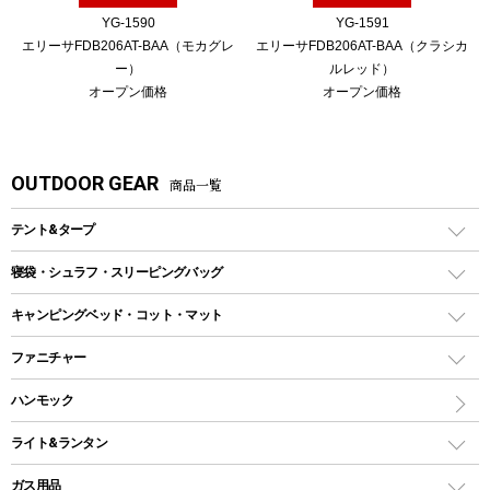
YG-1590
YG-1591
エリーサFDB206AT-BAA（モカグレ
エリーサFDB206AT-BAA（クラシカ
ー）
ルレッド）
オープン価格
オープン価格
OUTDOOR GEAR
商品一覧
テント&タープ
テント
寝袋・シュラフ・スリーピングバッグ
ドームテント
レクタングラー型（封筒型）シュラフ
キャンピングベッド・コット・マット
ツールームテント
マミー型（人形型）シュラフ
キャンピングベッド・コット
ファニチャー
ワンポールテント
インナーシュラフ
マット
アウトドアテーブル
ハンモック
シェルターテント
インフレータブルマット
ワンタッチテント
アウトドアチェア
ライト&ランタン
ピロー
ソロテント
レジャーシート
LEDランタン
ガス用品