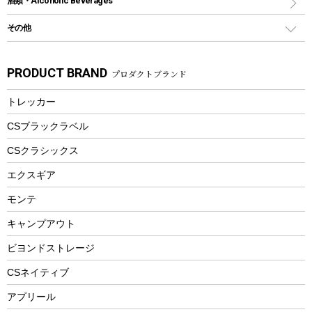
酒類・Alcoholic Beverages
ツール
食器類
SUP
バーベキューツール
シティサイクル
スーツケース
ボディボード
その他
カトラリー
パドル
焚き火アクセサリー
子供向け自転車
その他アウトドア雑貨
ラッシュガード
ガーデニング
タンブラー
フローティングベスト
スモーカー、燻製器
自転車部品
ビーチサンダル
カラビナ
PRODUCT BRAND
プロダクトブランド
湯たんぽ
マグカップ、カップ
ヘルメット
燃料・着火剤・炭
テント
自転車用アクセサリー
レイン
防災用品
ステンレスボトル
エアーポンプ
トレッカー
パラソル
スプレー関係
自転車ウェア
フードボトル
フローティングベスト
アクセサリー
ツール、他
CSブラックラベル
ヘルメット
コーヒー&ミル
CSクラシックス
エアーポンプ
トレー
エクスギア
ビーチテント
ランチョンマット
モンテ
ウィンター
ランチボックス
キャンプアウト
スノーシュー
ピクニックセット
防寒ウェア
ビヨンドストレージ
ツール&アクセサリー
CSネイティブ
トレッキング
アプリール
トレッキングステッキ