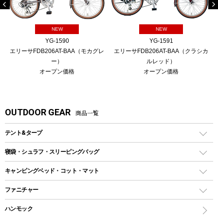
NEW
NEW
YG-1590
YG-1591
エリーサFDB206AT-BAA（モカグレ
エリーサFDB206AT-BAA（クラシカ
ー）
ルレッド）
オープン価格
オープン価格
OUTDOOR GEAR
商品一覧
テント&タープ
テント
寝袋・シュラフ・スリーピングバッグ
ドームテント
レクタングラー型（封筒型）シュラフ
キャンピングベッド・コット・マット
ツールームテント
マミー型（人形型）シュラフ
キャンピングベッド・コット
ファニチャー
ワンポールテント
インナーシュラフ
マット
アウトドアテーブル
ハンモック
シェルターテント