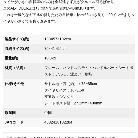
タイヤが小さい自転車の悩みは全然進まず足がクルクル回るばかり。
このAL-FDB161はひと漕ぎで進む距離が4.4mあります。
これは一般的なギア比の折りたたみ自転車に比べ65cmも長く、20インチよりタ
イヤが小さくても良く進みます。
製品サイズ(約)
133×57×102cm
収納サイズ(約)
75×41×55cm
重量(約)
10.0kg
材質（品質）
フレーム・ハンドルステム・ハンドルバー・シートポ
スト：アルミ、泥よけ：樹脂
仕様/その他
サドル地上高（約）：75~85cm
タイヤサイズ：16×1.50
変速数：シングル
シートポスト径：27.2mm×400mm
原産国
中国
JANコード
4582428102284