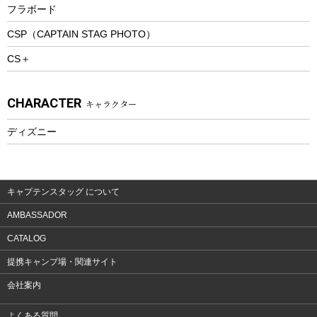
フラボード
トレッキングアクセサリー
CSP（CAPTAIN STAG PHOTO）
プレイグッズ
CS＋
ウェルネス
アクセサリー
CHARACTER
キャラクター
ウェア、タオル
フィットネス
ディズニー
ウェア
アクセサリー
キャプテンスタッグ について
AMBASSADOR
CATALOG
提携キャンプ場・関連サイト
会社案内
よくある質問