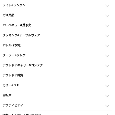
インフレータブルマット
ワンタッチテント
アウトドアチェア
ライト&ランタン
ピロー
ソロテント
レジャーシート
LEDランタン
ガス用品
ロッジ型・オリジナルテント
ファニチャーアクセサリー
ガスランタン
ガスバーナー
タープ
バーベキュー&焚き火
オイルランタン
ガスコンロ
ヘキサタープ
バーベキューコンロ、グリル
クッキング&テーブルウェア
ランタンスタンド
スクエアタープ（レクタタープ）
ガス缶
スタンダードタイプグリル
ダッチオーブン
ボトル（水筒）
LEDライト
メッシュタープ
ガスランタン
焚き火台タイプ（ロースタイル）グリル
スキレット
ステンレスボトル
クーラー&ジャグ
自立式タープ
ヘッドライト
ガストーチ、ライター
卓上タイプグリル
ホットサンドメーカー
シェルター（スクリーンタープ）
スクリュータイプ
キャンドル
クーラーボックス
アウトドアキャリー&コンテナ
パーティータイプグリル
クッカー、コッヘル
パラソル
コップ付きタイプ
多用途タイプグリル
クーラーバッグ
アウトドアキャリー
アウトドア雑貨
クッカーセット
テントアクセサリー
ワンタッチタイプ
ソロキャンプ用グリル
ウォータージャグ
コンテナ
バックパック&バッグ
カヌー&SUP
プラスチックボトル
シェラカップ
ペグ
鉄板、アミ
ウォーターボトル
デイパック、ウェストバッグ
ディズニーボトル
ポール
クッキングツール
インフレータブル
自転車
焚き火台&ストーブ
保冷剤
リュック、バックパック
グランドシート
トング
カヌー
火起こし
折りたたみ自転車
アクティビティ
トートバッグ、サコッシュ
ガイドロープ
ナイフ
カヤック
火消し
スポーツサイクル
マリン
ショッピングキャリー