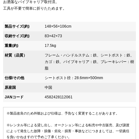
お洒落なパイプキャリア取付済。
工具が不要で簡単に折りたためます。
製品サイズ(約)
148×56×106cm
収納サイズ(約)
83×42×73
重量(約)
17.5kg
材質（品質）
フレーム・ハンドルステム：鉄、シートポスト：鉄、
カゴ：鉄、パイプキャリア：鉄、ブレーキレバー：樹
脂
仕様/その他
シートポスト径：28.6mm×500mm
原産国
中国
JANコード
4582428112061
※製品改良のため外観および仕様は、予告なく変更することがあります。
※レンタル等による貸し出し、オークション等による転売や中古販売、及び譲渡
によって発生した故障・損傷・劣化・損害・事故などにつきましては、一切責任
を負いかねますので予めご了承ください。