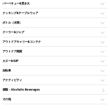
ガスランタン
ガスバーナー
タープ
バーベキュー&焚き火
オイルランタン
ガスコンロ
ヘキサタープ
バーベキューコンロ、グリル
クッキング&テーブルウェア
ランタンスタンド
スクエアタープ（レクタタープ）
ガス缶
スタンダードタイプグリル
ダッチオーブン
ボトル（水筒）
LEDライト
メッシュタープ
ガスランタン
焚き火台タイプ（ロースタイル）グリル
スキレット
ステンレスボトル
クーラー&ジャグ
自立式タープ
ヘッドライト
ガストーチ、ライター
卓上タイプグリル
ホットサンドメーカー
シェルター（スクリーンタープ）
スクリュータイプ
キャンドル
クーラーボックス
アウトドアキャリー&コンテナ
パーティータイプグリル
クッカー、コッヘル
パラソル
コップ付きタイプ
多用途タイプグリル
クーラーバッグ
アウトドアキャリー
アウトドア雑貨
クッカーセット
テントアクセサリー
ワンタッチタイプ
ソロキャンプ用グリル
ウォータージャグ
コンテナ
バックパック&バッグ
カヌー&SUP
プラスチックボトル
シェラカップ
ペグ
鉄板、アミ
ウォーターボトル
デイパック、ウェストバッグ
ディズニーボトル
ポール
クッキングツール
インフレータブル
自転車
焚き火台&ストーブ
保冷剤
リュック、バックパック
グランドシート
トング
カヌー
火起こし
折りたたみ自転車
アクティビティ
トートバッグ、サコッシュ
ガイドロープ
ナイフ
カヤック
火消し
スポーツサイクル
マリン
酒類・Alcoholic Beverages
ショッピングキャリー
ツール
食器類
SUP
バーベキューツール
シティサイクル
スーツケース
ボディボード
その他
カトラリー
パドル
焚き火アクセサリー
子供向け自転車
その他アウトドア雑貨
ラッシュガード
ガーデニング
タンブラー
フローティングベスト