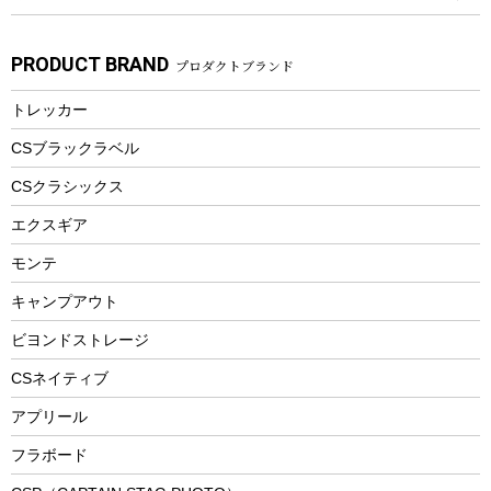
パドル
焚き火アクセサリー
子供向け自転車
その他アウトドア雑貨
ラッシュガード
ガーデニング
タンブラー
フローティングベスト
スモーカー、燻製器
自転車部品
ビーチサンダル
カラビナ
PRODUCT BRAND
プロダクトブランド
湯たんぽ
マグカップ、カップ
ヘルメット
燃料・着火剤・炭
テント
自転車用アクセサリー
レイン
防災用品
ステンレスボトル
エアーポンプ
トレッカー
パラソル
スプレー関係
自転車ウェア
フードボトル
フローティングベスト
アクセサリー
ツール、他
CSブラックラベル
ヘルメット
コーヒー&ミル
CSクラシックス
エアーポンプ
トレー
エクスギア
ビーチテント
ランチョンマット
モンテ
ウィンター
ランチボックス
キャンプアウト
スノーシュー
ピクニックセット
防寒ウェア
ビヨンドストレージ
ツール&アクセサリー
CSネイティブ
トレッキング
アプリール
トレッキングステッキ
フラボード
トレッキングアクセサリー