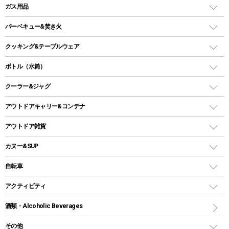
LEDランタン
ガス用品
ロッジ型・オリジナルテント
ファニチャーアクセサリー
ガスランタン
ガスバーナー
タープ
バーベキュー&焚き火
オイルランタン
ガスコンロ
ヘキサタープ
バーベキューコンロ、グリル
クッキング&テーブルウェア
ランタンスタンド
スクエアタープ（レクタタープ）
ガス缶
スタンダードタイプグリル
ダッチオーブン
ボトル（水筒）
LEDライト
メッシュタープ
ガスランタン
焚き火台タイプ（ロースタイル）グリル
スキレット
ステンレスボトル
クーラー&ジャグ
自立式タープ
ヘッドライト
ガストーチ、ライター
卓上タイプグリル
ホットサンドメーカー
シェルター（スクリーンタープ）
スクリュータイプ
キャンドル
クーラーボックス
アウトドアキャリー&コンテナ
パーティータイプグリル
クッカー、コッヘル
パラソル
コップ付きタイプ
多用途タイプグリル
クーラーバッグ
アウトドアキャリー
アウトドア雑貨
クッカーセット
テントアクセサリー
ワンタッチタイプ
ソロキャンプ用グリル
ウォータージャグ
コンテナ
バックパック&バッグ
カヌー&SUP
プラスチックボトル
シェラカップ
ペグ
鉄板、アミ
ウォーターボトル
デイパック、ウェストバッグ
ディズニーボトル
ポール
クッキングツール
インフレータブル
自転車
焚き火台&ストーブ
保冷剤
リュック、バックパック
グランドシート
トング
カヌー
火起こし
折りたたみ自転車
アクティビティ
トートバッグ、サコッシュ
ガイドロープ
ナイフ
カヤック
火消し
スポーツサイクル
マリン
酒類・Alcoholic Beverages
ショッピングキャリー
ツール
食器類
SUP
バーベキューツール
シティサイクル
スーツケース
ボディボード
その他
カトラリー