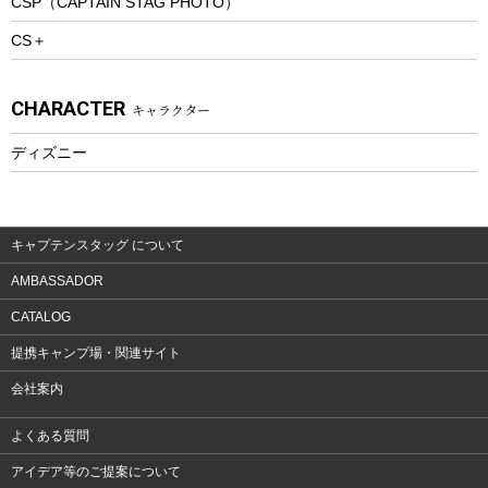
CSP（CAPTAIN STAG PHOTO）
プレイグッズ
CS＋
ウェルネス
アクセサリー
CHARACTER
キャラクター
ウェア、タオル
フィットネス
ディズニー
ウェア
アクセサリー
キャプテンスタッグ について
AMBASSADOR
CATALOG
提携キャンプ場・関連サイト
会社案内
よくある質問
アイデア等のご提案について