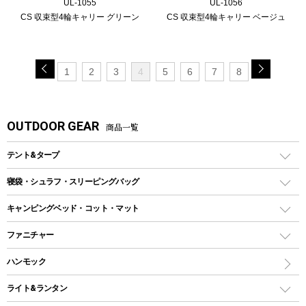
UL-1055
UL-1056
CS 収束型4輪キャリー グリーン
CS 収束型4輪キャリー ベージュ
1
2
3
4
5
6
7
8
OUTDOOR GEAR
商品一覧
テント&タープ
テント
寝袋・シュラフ・スリーピングバッグ
ドームテント
レクタングラー型（封筒型）シュラフ
キャンピングベッド・コット・マット
ツールームテント
マミー型（人形型）シュラフ
キャンピングベッド・コット
ファニチャー
ワンポールテント
インナーシュラフ
マット
アウトドアテーブル
ハンモック
シェルターテント
インフレータブルマット
ワンタッチテント
アウトドアチェア
ライト&ランタン
ピロー
ソロテント
レジャーシート