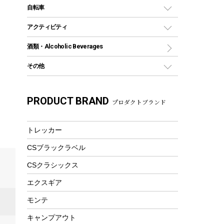
デイパック、ウェストバッグ
ディズニーボトル
ポール
クッキングツール
インフレータブル
自転車
焚き火台&ストーブ
保冷剤
リュック、バックパック
グランドシート
トング
カヌー
火起こし
折りたたみ自転車
アクティビティ
トートバッグ、サコッシュ
ガイドロープ
ナイフ
カヤック
火消し
スポーツサイクル
マリン
酒類・Alcoholic Beverages
ショッピングキャリー
ツール
食器類
SUP
バーベキューツール
シティサイクル
スーツケース
ボディボード
その他
カトラリー
パドル
焚き火アクセサリー
子供向け自転車
その他アウトドア雑貨
ラッシュガード
ガーデニング
タンブラー
フローティングベスト
スモーカー、燻製器
自転車部品
ビーチサンダル
カラビナ
PRODUCT BRAND
湯たんぽ
マグカップ、カップ
プロダクトブランド
ヘルメット
燃料・着火剤・炭
テント
自転車用アクセサリー
レイン
防災用品
ステンレスボトル
エアーポンプ
パラソル
スプレー関係
自転車ウェア
トレッカー
フードボトル
フローティングベスト
アクセサリー
ツール、他
CSブラックラベル
ヘルメット
コーヒー&ミル
エアーポンプ
CSクラシックス
トレー
ビーチテント
ランチョンマット
エクスギア
ウィンター
ランチボックス
モンテ
スノーシュー
ピクニックセット
キャンプアウト
防寒ウェア