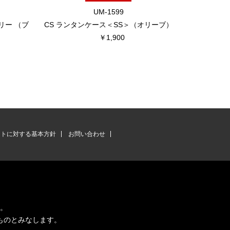
UM-1599
リー （ブ
CS ランタンケース＜SS＞（オリーブ）
TOYO×CA
￥1,900
ントに対する基本方針
お問い合わせ
す。
ものとみなします。