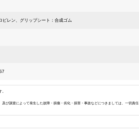
ロピレン、グリップシート：合成ゴム
67
す。
、及び譲渡によって発生した故障・損傷・劣化・損害・事故などにつきましては、一切責任