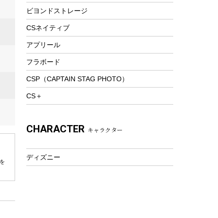
ビヨンドストレージ
ツール&アクセサリー
トレッキング
CSネイティブ
トレッキングステッキ
アプリール
トレッキングアクセサリー
フラボード
プレイグッズ
CSP（CAPTAIN STAG PHOTO）
ウェルネス
CS＋
アクセサリー
ウェア、タオル
CHARACTER
キャラクター
フィットネス
ウェア
ディズニー
アクセサリー
を