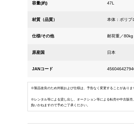
容量(約)
47L
材質（品質）
本体：ポリプ
仕様/その他
耐荷重／80kg
原産国
日本
JANコード
45604642794
※製品改良のため外観および仕様は、予告なく変更することがありま
※レンタル等による貸し出し、オークション等による転売や中古販売
負いかねますので予めご了承ください。