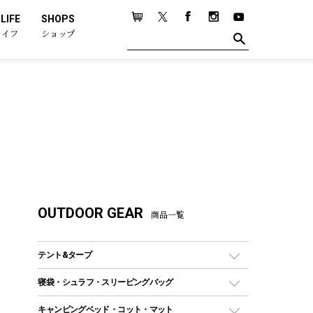
LIFE
SHOPS
ライフ
ショップ
OUTDOOR GEAR
商品一覧
テント&タープ
テント
寝袋・シュラフ・スリーピングバッグ
ドームテント
レクタングラー型（封筒型）シュラフ
キャンピングベッド・コット・マット