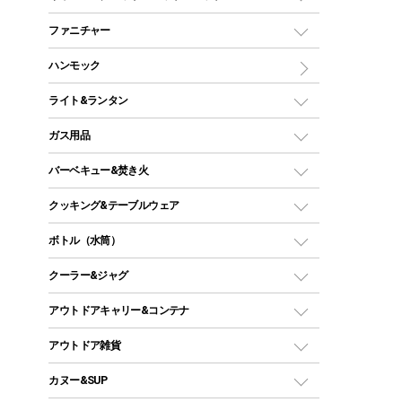
ツールームテント
マミー型（人形型）シュラフ
キャンピングベッド・コット
ファニチャー
ワンポールテント
インナーシュラフ
マット
アウトドアテーブル
ハンモック
シェルターテント
インフレータブルマット
ワンタッチテント
アウトドアチェア
ライト&ランタン
ピロー
ソロテント
レジャーシート
LEDランタン
ガス用品
ロッジ型・オリジナルテント
ファニチャーアクセサリー
ガスランタン
ガスバーナー
タープ
バーベキュー&焚き火
オイルランタン
ガスコンロ
ヘキサタープ
バーベキューコンロ、グリル
クッキング&テーブルウェア
ランタンスタンド
スクエアタープ（レクタタープ）
ガス缶
スタンダードタイプグリル
ダッチオーブン
ボトル（水筒）
LEDライト
メッシュタープ
ガスランタン
焚き火台タイプ（ロースタイル）グリル
スキレット
ステンレスボトル
クーラー&ジャグ
自立式タープ
ヘッドライト
ガストーチ、ライター
卓上タイプグリル
ホットサンドメーカー
シェルター（スクリーンタープ）
スクリュータイプ
キャンドル
クーラーボックス
アウトドアキャリー&コンテナ
パーティータイプグリル
クッカー、コッヘル
パラソル
コップ付きタイプ
多用途タイプグリル
クーラーバッグ
アウトドアキャリー
アウトドア雑貨
クッカーセット
テントアクセサリー
ワンタッチタイプ
ソロキャンプ用グリル
ウォータージャグ
コンテナ
バックパック&バッグ
カヌー&SUP
プラスチックボトル
シェラカップ
ペグ
鉄板、アミ
ウォーターボトル