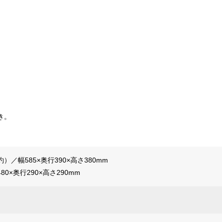
き。
）／幅585×奥行390×高さ380mm
0×奥行290×高さ290mm