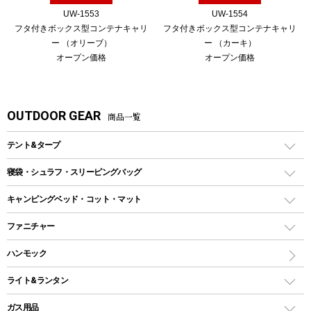
UW-1553
UW-1554
フタ付きボックス型コンテナキャリ
フタ付きボックス型コンテナキャリ
ー （オリーブ）
ー （カーキ）
オープン価格
オープン価格
OUTDOOR GEAR
商品一覧
テント&タープ
テント
寝袋・シュラフ・スリーピングバッグ
ドームテント
レクタングラー型（封筒型）シュラフ
キャンピングベッド・コット・マット
ツールームテント
マミー型（人形型）シュラフ
キャンピングベッド・コット
ファニチャー
ワンポールテント
インナーシュラフ
マット
アウトドアテーブル
ハンモック
シェルターテント
インフレータブルマット
ワンタッチテント
アウトドアチェア
ライト&ランタン
ピロー
ソロテント
レジャーシート
LEDランタン
ガス用品