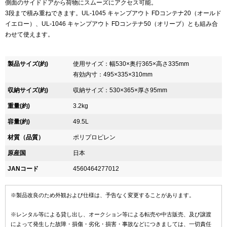
側面のサイドドアから荷物にスムーズにアクセス可能。
3段まで積み重ねできます。UL-1045 キャンプアウト FDコンテナ20（オールド
イエロー）、UL-1046 キャンプアウト FDコンテナ50（オリーブ）とも組み合
わせて使えます。
製品サイズ(約)
使用サイズ：幅530×奥行365×高さ335mm
有効内寸：495×335×310mm
収納サイズ(約)
収納サイズ：530×365×厚さ95mm
重量(約)
3.2kg
容量(約)
49.5L
材質（品質）
ポリプロピレン
原産国
日本
JANコード
4560464277012
※製品改良のため外観および仕様は、予告なく変更することがあります。
※レンタル等による貸し出し、オークション等による転売や中古販売、及び譲渡
によって発生した故障・損傷・劣化・損害・事故などにつきましては、一切責任