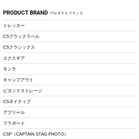
ガーデニング
タンブラー
フローティングベスト
スモーカー、燻製器
自転車部品
ビーチサンダル
カラビナ
PRODUCT BRAND
プロダクトブランド
湯たんぽ
マグカップ、カップ
ヘルメット
燃料・着火剤・炭
テント
自転車用アクセサリー
レイン
防災用品
ステンレスボトル
エアーポンプ
トレッカー
パラソル
スプレー関係
自転車ウェア
フードボトル
フローティングベスト
アクセサリー
ツール、他
CSブラックラベル
ヘルメット
コーヒー&ミル
CSクラシックス
エアーポンプ
トレー
エクスギア
ビーチテント
ランチョンマット
モンテ
ウィンター
ランチボックス
キャンプアウト
スノーシュー
ピクニックセット
防寒ウェア
ビヨンドストレージ
ツール&アクセサリー
CSネイティブ
トレッキング
アプリール
トレッキングステッキ
フラボード
トレッキングアクセサリー
CSP（CAPTAIN STAG PHOTO）
プレイグッズ