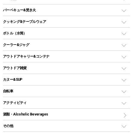
ロッジ型・オリジナルテント
ファニチャーアクセサリー
ガスランタン
ガスバーナー
タープ
バーベキュー&焚き火
オイルランタン
ガスコンロ
ヘキサタープ
バーベキューコンロ、グリル
クッキング&テーブルウェア
ランタンスタンド
スクエアタープ（レクタタープ）
ガス缶
スタンダードタイプグリル
ダッチオーブン
ボトル（水筒）
LEDライト
メッシュタープ
ガスランタン
焚き火台タイプ（ロースタイル）グリル
スキレット
ステンレスボトル
クーラー&ジャグ
自立式タープ
ヘッドライト
ガストーチ、ライター
卓上タイプグリル
ホットサンドメーカー
シェルター（スクリーンタープ）
スクリュータイプ
キャンドル
クーラーボックス
アウトドアキャリー&コンテナ
パーティータイプグリル
クッカー、コッヘル
パラソル
コップ付きタイプ
多用途タイプグリル
クーラーバッグ
アウトドアキャリー
アウトドア雑貨
クッカーセット
テントアクセサリー
ワンタッチタイプ
ソロキャンプ用グリル
ウォータージャグ
コンテナ
バックパック&バッグ
カヌー&SUP
プラスチックボトル
シェラカップ
ペグ
鉄板、アミ
ウォーターボトル
デイパック、ウェストバッグ
ディズニーボトル
ポール
クッキングツール
インフレータブル
自転車
焚き火台&ストーブ
保冷剤
リュック、バックパック
グランドシート
トング
カヌー
火起こし
折りたたみ自転車
アクティビティ
トートバッグ、サコッシュ
ガイドロープ
ナイフ
カヤック
火消し
スポーツサイクル
マリン
酒類・Alcoholic Beverages
ショッピングキャリー
ツール
食器類
SUP
バーベキューツール
シティサイクル
スーツケース
ボディボード
その他
カトラリー
パドル
焚き火アクセサリー
子供向け自転車
その他アウトドア雑貨
ラッシュガード