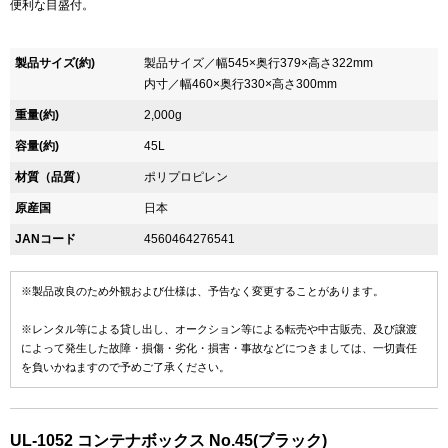
便利な目盛付。
製品サイズ(約)
製品サイズ／幅545×奥行379×高さ322mm
内寸／幅460×奥行330×高さ300mm
重量(約)
2,000g
容量(約)
45L
材質（品質）
ポリプロピレン
原産国
日本
JANコード
4560464276541
※製品改良のため外観および仕様は、予告なく変更することがあります。
※レンタル等による貸し出し、オークション等による転売や中古販売、及び譲渡
によって発生した故障・損傷・劣化・損害・事故などにつきましては、一切責任
を負いかねますので予めご了承ください。
UL-1052 コンテナボックス No.45(ブラック)