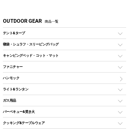
OUTDOOR GEAR
商品一覧
テント&タープ
テント
寝袋・シュラフ・スリーピングバッグ
ドームテント
レクタングラー型（封筒型）シュラフ
キャンピングベッド・コット・マット
ツールームテント
マミー型（人形型）シュラフ
キャンピングベッド・コット
ファニチャー
ワンポールテント
インナーシュラフ
マット
アウトドアテーブル
ハンモック
シェルターテント
インフレータブルマット
ワンタッチテント
アウトドアチェア
ライト&ランタン
ピロー
ソロテント
レジャーシート
LEDランタン
ガス用品
ロッジ型・オリジナルテント
ファニチャーアクセサリー
ガスランタン
ガスバーナー
タープ
バーベキュー&焚き火
オイルランタン
ガスコンロ
ヘキサタープ
バーベキューコンロ、グリル
クッキング&テーブルウェア
ランタンスタンド
スクエアタープ（レクタタープ）