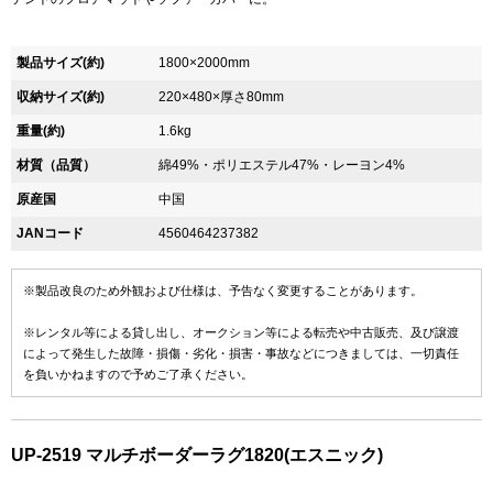
製品サイズ(約)
1800×2000mm
収納サイズ(約)
220×480×厚さ80mm
重量(約)
1.6kg
材質（品質）
綿49%・ポリエステル47%・レーヨン4%
原産国
中国
JANコード
4560464237382
※製品改良のため外観および仕様は、予告なく変更することがあります。
※レンタル等による貸し出し、オークション等による転売や中古販売、及び譲渡
によって発生した故障・損傷・劣化・損害・事故などにつきましては、一切責任
を負いかねますので予めご了承ください。
UP-2519 マルチボーダーラグ1820(エスニック)