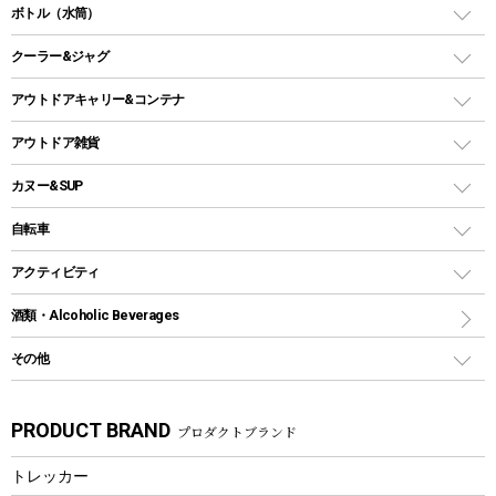
スタンダードタイプグリル
ダッチオーブン
ボトル（水筒）
LEDライト
メッシュタープ
ガスランタン
焚き火台タイプ（ロースタイル）グリル
スキレット
ステンレスボトル
クーラー&ジャグ
自立式タープ
ヘッドライト
ガストーチ、ライター
卓上タイプグリル
ホットサンドメーカー
シェルター（スクリーンタープ）
スクリュータイプ
キャンドル
クーラーボックス
アウトドアキャリー&コンテナ
パーティータイプグリル
クッカー、コッヘル
パラソル
コップ付きタイプ
多用途タイプグリル
クーラーバッグ
アウトドアキャリー
アウトドア雑貨
クッカーセット
テントアクセサリー
ワンタッチタイプ
ソロキャンプ用グリル
ウォータージャグ
コンテナ
バックパック&バッグ
カヌー&SUP
プラスチックボトル
シェラカップ
ペグ
鉄板、アミ
ウォーターボトル
デイパック、ウェストバッグ
ディズニーボトル
ポール
クッキングツール
インフレータブル
自転車
焚き火台&ストーブ
保冷剤
リュック、バックパック
グランドシート
トング
カヌー
火起こし
折りたたみ自転車
アクティビティ
トートバッグ、サコッシュ
ガイドロープ
ナイフ
カヤック
火消し
スポーツサイクル
マリン
酒類・Alcoholic Beverages
ショッピングキャリー
ツール
食器類
SUP
バーベキューツール
シティサイクル
スーツケース
ボディボード
その他
カトラリー
パドル
焚き火アクセサリー
子供向け自転車
その他アウトドア雑貨
ラッシュガード
ガーデニング
タンブラー
フローティングベスト
スモーカー、燻製器
自転車部品
ビーチサンダル
カラビナ
PRODUCT BRAND
プロダクトブランド
湯たんぽ
マグカップ、カップ
ヘルメット
燃料・着火剤・炭
テント
自転車用アクセサリー
レイン
防災用品
ステンレスボトル
エアーポンプ
トレッカー
パラソル
スプレー関係
自転車ウェア