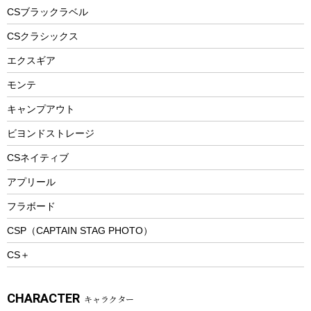
フードボトル
フローティングベスト
アクセサリー
ツール、他
CSブラックラベル
ヘルメット
コーヒー&ミル
CSクラシックス
エアーポンプ
トレー
エクスギア
ビーチテント
ランチョンマット
モンテ
ウィンター
ランチボックス
キャンプアウト
スノーシュー
ピクニックセット
防寒ウェア
ビヨンドストレージ
ツール&アクセサリー
CSネイティブ
トレッキング
アプリール
トレッキングステッキ
フラボード
トレッキングアクセサリー
CSP（CAPTAIN STAG PHOTO）
プレイグッズ
CS＋
ウェルネス
アクセサリー
CHARACTER
キャラクター
ウェア、タオル