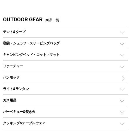
OUTDOOR GEAR
商品一覧
テント&タープ
テント
寝袋・シュラフ・スリーピングバッグ
ドームテント
レクタングラー型（封筒型）シュラフ
キャンピングベッド・コット・マット
ツールームテント
マミー型（人形型）シュラフ
キャンピングベッド・コット
ファニチャー
ワンポールテント
インナーシュラフ
マット
アウトドアテーブル
ハンモック
シェルターテント
インフレータブルマット
ワンタッチテント
アウトドアチェア
ライト&ランタン
ピロー
ソロテント
レジャーシート
LEDランタン
ガス用品
ロッジ型・オリジナルテント
ファニチャーアクセサリー
ガスランタン
ガスバーナー
タープ
バーベキュー&焚き火
オイルランタン
ガスコンロ
ヘキサタープ
バーベキューコンロ、グリル
クッキング&テーブルウェア
ランタンスタンド
スクエアタープ（レクタタープ）
ガス缶