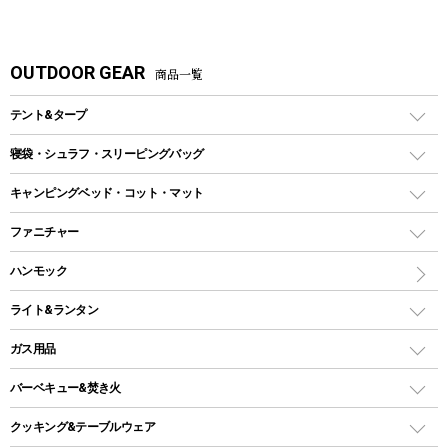
OUTDOOR GEAR
商品一覧
テント&タープ
テント
寝袋・シュラフ・スリーピングバッグ
ドームテント
レクタングラー型（封筒型）シュラフ
キャンピングベッド・コット・マット
ツールームテント
マミー型（人形型）シュラフ
キャンピングベッド・コット
ファニチャー
ワンポールテント
インナーシュラフ
マット
アウトドアテーブル
ハンモック
シェルターテント
インフレータブルマット
ワンタッチテント
アウトドアチェア
ライト&ランタン
ピロー
ソロテント
レジャーシート
LEDランタン
ガス用品
ロッジ型・オリジナルテント
ファニチャーアクセサリー
ガスランタン
ガスバーナー
タープ
バーベキュー&焚き火
オイルランタン
ガスコンロ
ヘキサタープ
バーベキューコンロ、グリル
クッキング&テーブルウェア
ランタンスタンド
スクエアタープ（レクタタープ）