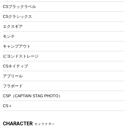
フードボトル
フローティングベスト
アクセサリー
ツール、他
CSブラックラベル
ヘルメット
コーヒー&ミル
CSクラシックス
エアーポンプ
トレー
エクスギア
ビーチテント
ランチョンマット
モンテ
ウィンター
ランチボックス
キャンプアウト
スノーシュー
ピクニックセット
防寒ウェア
ビヨンドストレージ
ツール&アクセサリー
CSネイティブ
トレッキング
アプリール
トレッキングステッキ
フラボード
トレッキングアクセサリー
CSP（CAPTAIN STAG PHOTO）
プレイグッズ
CS＋
ウェルネス
アクセサリー
CHARACTER
キャラクター
ウェア、タオル