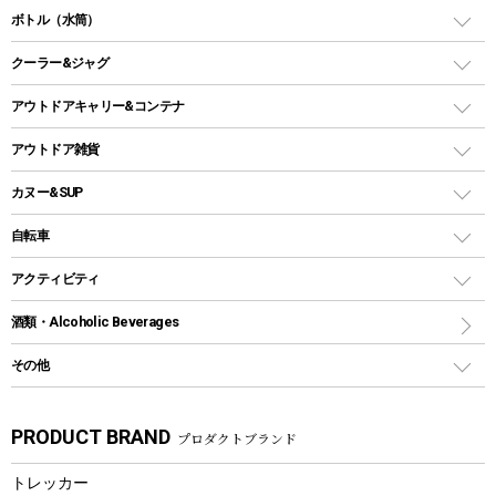
ガス缶
スタンダードタイプグリル
ダッチオーブン
ボトル（水筒）
LEDライト
メッシュタープ
ガスランタン
焚き火台タイプ（ロースタイル）グリル
スキレット
ステンレスボトル
クーラー&ジャグ
自立式タープ
ヘッドライト
ガストーチ、ライター
卓上タイプグリル
ホットサンドメーカー
シェルター（スクリーンタープ）
スクリュータイプ
キャンドル
クーラーボックス
アウトドアキャリー&コンテナ
パーティータイプグリル
クッカー、コッヘル
パラソル
コップ付きタイプ
多用途タイプグリル
クーラーバッグ
アウトドアキャリー
アウトドア雑貨
クッカーセット
テントアクセサリー
ワンタッチタイプ
ソロキャンプ用グリル
ウォータージャグ
コンテナ
バックパック&バッグ
カヌー&SUP
プラスチックボトル
シェラカップ
ペグ
鉄板、アミ
ウォーターボトル
デイパック、ウェストバッグ
ディズニーボトル
ポール
クッキングツール
インフレータブル
自転車
焚き火台&ストーブ
保冷剤
リュック、バックパック
グランドシート
トング
カヌー
火起こし
折りたたみ自転車
アクティビティ
トートバッグ、サコッシュ
ガイドロープ
ナイフ
カヤック
火消し
スポーツサイクル
マリン
酒類・Alcoholic Beverages
ショッピングキャリー
ツール
食器類
SUP
バーベキューツール
シティサイクル
スーツケース
ボディボード
その他
カトラリー
パドル
焚き火アクセサリー
子供向け自転車
その他アウトドア雑貨
ラッシュガード
ガーデニング
タンブラー
フローティングベスト
スモーカー、燻製器
自転車部品
ビーチサンダル
カラビナ
PRODUCT BRAND
プロダクトブランド
湯たんぽ
マグカップ、カップ
ヘルメット
燃料・着火剤・炭
テント
自転車用アクセサリー
レイン
防災用品
ステンレスボトル
エアーポンプ
トレッカー
パラソル
スプレー関係
自転車ウェア