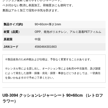
クッション素材で座りやすいレジャーシート。
ペタ付かない艶消し表面加工。荷物置きにも便利です。
裏面はアルミ加工で湿気や冷気を防ぎます。
製品サイズ(約)
90×60cm×厚さ1mm
材質（品質）
OPP、発泡ポリエチレン、アルミ蒸着PETフィルム
原産国
中国
JANコード
4560464301663
※製品改良のため外観および仕様は、予告なく変更することがあります。
※レンタル等による貸し出し、オークション等による転売や中古販売、及び譲渡
によって発生した故障・損傷・劣化・損害・事故などにつきましては、一切責任
を負いかねますので予めご了承ください。
UB-3094 クッションレジャーシート 90×60cm （レトロフ
ラワー）