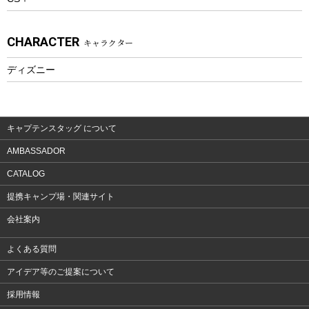
アクセサリー
CHARACTER
キャラクター
ウェア、タオル
フィットネス
ディズニー
ウェア
アクセサリー
キャプテンスタッグ について
AMBASSADOR
CATALOG
提携キャンプ場・関連サイト
会社案内
よくある質問
アイデア等のご提案について
採用情報