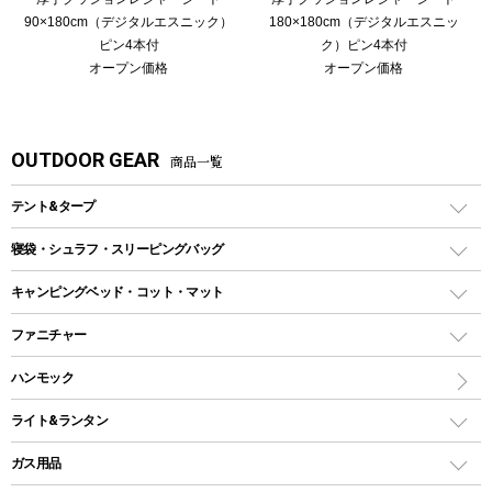
90×180cm（デジタルエスニック）
180×180cm（デジタルエスニッ
ピン4本付
ク）ピン4本付
オープン価格
オープン価格
OUTDOOR GEAR
商品一覧
テント&タープ
テント
寝袋・シュラフ・スリーピングバッグ
ドームテント
レクタングラー型（封筒型）シュラフ
キャンピングベッド・コット・マット
ツールームテント
マミー型（人形型）シュラフ
キャンピングベッド・コット
ファニチャー
ワンポールテント
インナーシュラフ
マット
アウトドアテーブル
ハンモック
シェルターテント
インフレータブルマット
ワンタッチテント
アウトドアチェア
ライト&ランタン
ピロー
ソロテント
レジャーシート
LEDランタン
ガス用品
ロッジ型・オリジナルテント
ファニチャーアクセサリー