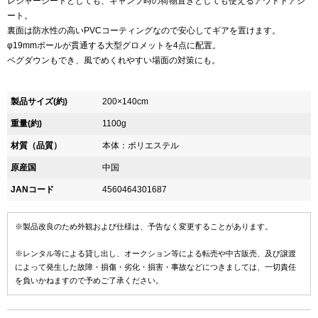
レジャーシートとしても、キャンプ時の荷物置きとしても使えるアウトドアシ
ート。
裏面は防水性の高いPVCコーティングなので安心してギアを置けます。
φ19mmポールが貫通する大型グロメットを4点に配置。
ペグダウンもでき、風でめくれやすい場面の対策にも。
製品サイズ(約)
200×140cm
重量(約)
1100g
材質（品質）
本体：ポリエステル
原産国
中国
JANコード
4560464301687
※製品改良のため外観および仕様は、予告なく変更することがあります。
※レンタル等による貸し出し、オークション等による転売や中古販売、及び譲渡
によって発生した故障・損傷・劣化・損害・事故などにつきましては、一切責任
を負いかねますので予めご了承ください。