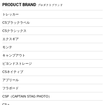
自転車部品
ビーチサンダル
カラビナ
PRODUCT BRAND
プロダクトブランド
湯たんぽ
マグカップ、カップ
ヘルメット
燃料・着火剤・炭
テント
自転車用アクセサリー
レイン
防災用品
ステンレスボトル
エアーポンプ
トレッカー
パラソル
スプレー関係
自転車ウェア
フードボトル
フローティングベスト
アクセサリー
ツール、他
CSブラックラベル
ヘルメット
コーヒー&ミル
CSクラシックス
エアーポンプ
トレー
エクスギア
ビーチテント
ランチョンマット
モンテ
ウィンター
ランチボックス
キャンプアウト
スノーシュー
ピクニックセット
防寒ウェア
ビヨンドストレージ
ツール&アクセサリー
CSネイティブ
トレッキング
アプリール
トレッキングステッキ
フラボード
トレッキングアクセサリー
CSP（CAPTAIN STAG PHOTO）
プレイグッズ
CS＋
ウェルネス