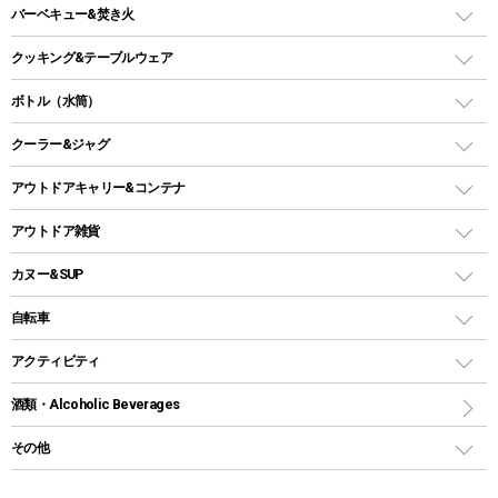
ガスランタン
ガスバーナー
タープ
バーベキュー&焚き火
オイルランタン
ガスコンロ
ヘキサタープ
バーベキューコンロ、グリル
クッキング&テーブルウェア
ランタンスタンド
スクエアタープ（レクタタープ）
ガス缶
スタンダードタイプグリル
ダッチオーブン
ボトル（水筒）
LEDライト
メッシュタープ
ガスランタン
焚き火台タイプ（ロースタイル）グリル
スキレット
ステンレスボトル
クーラー&ジャグ
自立式タープ
ヘッドライト
ガストーチ、ライター
卓上タイプグリル
ホットサンドメーカー
シェルター（スクリーンタープ）
スクリュータイプ
キャンドル
クーラーボックス
アウトドアキャリー&コンテナ
パーティータイプグリル
クッカー、コッヘル
パラソル
コップ付きタイプ
多用途タイプグリル
クーラーバッグ
アウトドアキャリー
アウトドア雑貨
クッカーセット
テントアクセサリー
ワンタッチタイプ
ソロキャンプ用グリル
ウォータージャグ
コンテナ
バックパック&バッグ
カヌー&SUP
プラスチックボトル
シェラカップ
ペグ
鉄板、アミ
ウォーターボトル
デイパック、ウェストバッグ
ディズニーボトル
ポール
クッキングツール
インフレータブル
自転車
焚き火台&ストーブ
保冷剤
リュック、バックパック
グランドシート
トング
カヌー
火起こし
折りたたみ自転車
アクティビティ
トートバッグ、サコッシュ
ガイドロープ
ナイフ
カヤック
火消し
スポーツサイクル
マリン
酒類・Alcoholic Beverages
ショッピングキャリー
ツール
食器類
SUP
バーベキューツール
シティサイクル
スーツケース
ボディボード
その他
カトラリー
パドル
焚き火アクセサリー
子供向け自転車
その他アウトドア雑貨
ラッシュガード
ガーデニング
タンブラー
フローティングベスト
スモーカー、燻製器