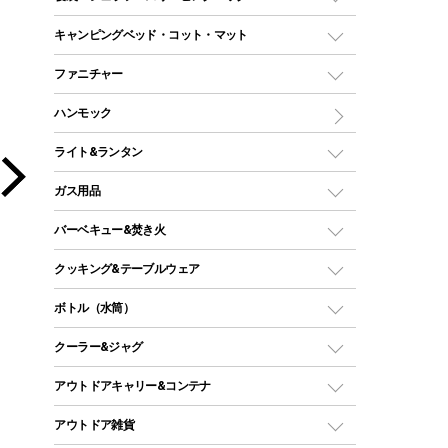
ドームテント
レクタングラー型（封筒型）シュラフ
キャンピングベッド・コット・マット
ツールームテント
マミー型（人形型）シュラフ
キャンピングベッド・コット
ファニチャー
ワンポールテント
インナーシュラフ
マット
アウトドアテーブル
ハンモック
シェルターテント
インフレータブルマット
ワンタッチテント
アウトドアチェア
ライト&ランタン
ピロー
ソロテント
レジャーシート
LEDランタン
ガス用品
ロッジ型・オリジナルテント
ファニチャーアクセサリー
ガスランタン
ガスバーナー
タープ
バーベキュー&焚き火
オイルランタン
ガスコンロ
ヘキサタープ
バーベキューコンロ、グリル
クッキング&テーブルウェア
ランタンスタンド
スクエアタープ（レクタタープ）
ガス缶
スタンダードタイプグリル
ダッチオーブン
ボトル（水筒）
LEDライト
メッシュタープ
ガスランタン
焚き火台タイプ（ロースタイル）グリル
スキレット
ステンレスボトル
クーラー&ジャグ
自立式タープ
ヘッドライト
ガストーチ、ライター
卓上タイプグリル
ホットサンドメーカー
シェルター（スクリーンタープ）
スクリュータイプ
キャンドル
クーラーボックス
アウトドアキャリー&コンテナ
パーティータイプグリル
クッカー、コッヘル
パラソル
コップ付きタイプ
多用途タイプグリル
クーラーバッグ
アウトドアキャリー
アウトドア雑貨
クッカーセット
テントアクセサリー
ワンタッチタイプ
ソロキャンプ用グリル
ウォータージャグ