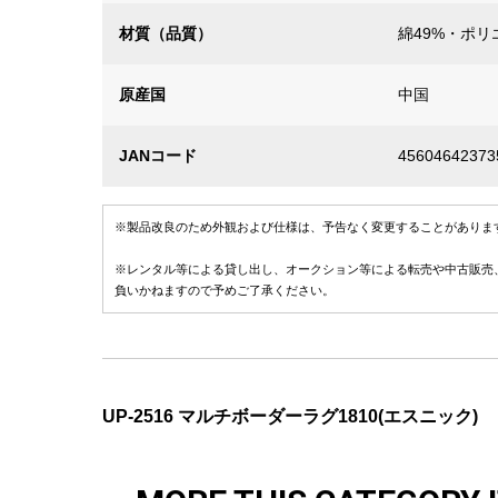
材質（品質）
綿49%・ポリ
原産国
中国
JANコード
45604642373
※製品改良のため外観および仕様は、予告なく変更することがありま
※レンタル等による貸し出し、オークション等による転売や中古販売
負いかねますので予めご了承ください。
UP-2516 マルチボーダーラグ1810(エスニック)