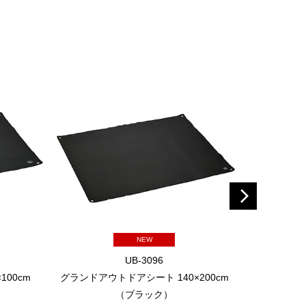
NEW
UB-3096
00cm
グランドアウトドアシート 140×200cm
クッションレ
（ブラック）
ーコイズ