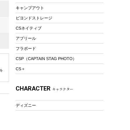
スノーシュー
ピクニックセット
キャンプアウト
防寒ウェア
ビヨンドストレージ
ツール&アクセサリー
トレッキング
CSネイティブ
トレッキングステッキ
アプリール
トレッキングアクセサリー
フラボード
プレイグッズ
CSP（CAPTAIN STAG PHOTO）
ウェルネス
CS＋
を
アクセサリー
ウェア、タオル
CHARACTER
キャラクター
フィットネス
ウェア
ディズニー
アクセサリー