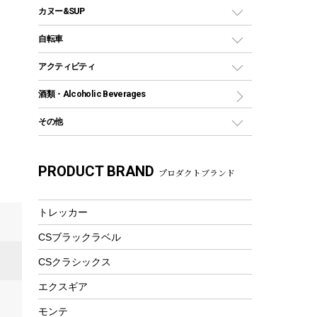
コンテナ
バックパック&バッグ
カヌー&SUP
プラスチックボトル
シェラカップ
ペグ
鉄板、アミ
ウォーターボトル
デイパック、ウェストバッグ
ディズニーボトル
ポール
クッキングツール
インフレータブル
自転車
焚き火台&ストーブ
保冷剤
リュック、バックパック
グランドシート
トング
カヌー
火起こし
折りたたみ自転車
アクティビティ
トートバッグ、サコッシュ
ガイドロープ
ナイフ
カヤック
火消し
スポーツサイクル
マリン
酒類・Alcoholic Beverages
ショッピングキャリー
ツール
食器類
SUP
バーベキューツール
シティサイクル
スーツケース
ボディボード
その他
カトラリー
パドル
焚き火アクセサリー
子供向け自転車
その他アウトドア雑貨
ラッシュガード
ガーデニング
タンブラー
フローティングベスト
スモーカー、燻製器
自転車部品
ビーチサンダル
カラビナ
PRODUCT BRAND
湯たんぽ
マグカップ、カップ
プロダクトブランド
ヘルメット
燃料・着火剤・炭
テント
自転車用アクセサリー
レイン
防災用品
ステンレスボトル
エアーポンプ
パラソル
スプレー関係
自転車ウェア
トレッカー
フードボトル
フローティングベスト
アクセサリー
ツール、他
CSブラックラベル
ヘルメット
コーヒー&ミル
エアーポンプ
CSクラシックス
トレー
ビーチテント
ランチョンマット
エクスギア
ウィンター
ランチボックス
モンテ