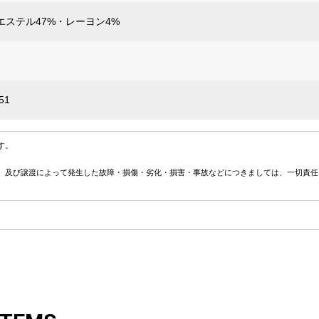
エステル47%・レーヨン4%
51
す。
、及び譲渡によって発生した故障・損傷・劣化・損害・事故などにつきましては、一切責任