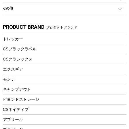
食器類
SUP
バーベキューツール
シティサイクル
スーツケース
ボディボード
その他
カトラリー
パドル
焚き火アクセサリー
子供向け自転車
その他アウトドア雑貨
ラッシュガード
ガーデニング
タンブラー
フローティングベスト
スモーカー、燻製器
自転車部品
ビーチサンダル
カラビナ
PRODUCT BRAND
プロダクトブランド
湯たんぽ
マグカップ、カップ
ヘルメット
燃料・着火剤・炭
テント
自転車用アクセサリー
レイン
防災用品
ステンレスボトル
エアーポンプ
トレッカー
パラソル
スプレー関係
自転車ウェア
フードボトル
フローティングベスト
アクセサリー
ツール、他
CSブラックラベル
ヘルメット
コーヒー&ミル
CSクラシックス
エアーポンプ
トレー
エクスギア
ビーチテント
ランチョンマット
モンテ
ウィンター
ランチボックス
キャンプアウト
スノーシュー
ピクニックセット
防寒ウェア
ビヨンドストレージ
ツール&アクセサリー
CSネイティブ
トレッキング
アプリール
トレッキングステッキ