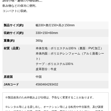
調理小物・趣味の小物収納に。
飲み物などの保冷に便利。
コンパクトに収納。
製品サイズ(約)
幅330×奥行150×高さ150mm
収納サイズ(約)
330×150×60mm
重量(約)
360g
材質（品質）
本体生地：ポリエステル100％（裏面：PVC加工）
本体内面：ポリエチレンフォーム（アルミ蒸着シー
ト）
テープ：ポリエステル100％
皮革部分：牛皮
原産国
中国
JANコード
4560464293432
※製品改良のため外観および仕様は、予告なく変更することがあります。
※レンタル等による貸し出し、オークション等による転売や中古販売、及び譲渡