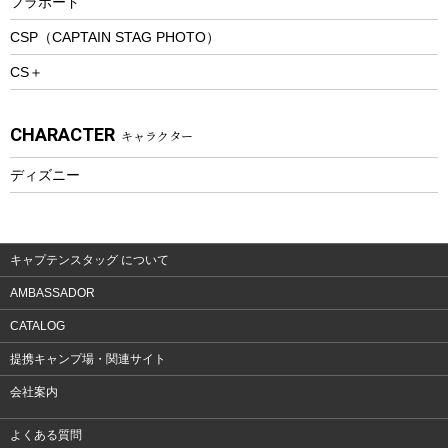
フラボード
トレッキングアクセサリー
CSP（CAPTAIN STAG PHOTO）
プレイグッズ
CS＋
ウェルネス
アクセサリー
CHARACTER
キャラクター
ウェア、タオル
フィットネス
ディズニー
ウェア
アクセサリー
キャプテンスタッグ について
AMBASSADOR
CATALOG
提携キャンプ場・関連サイト
会社案内
よくある質問