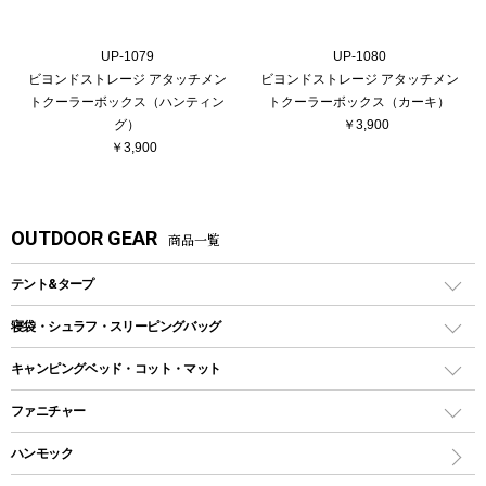
UP-1079
UP-1080
ビヨンドストレージ アタッチメン
ビヨンドストレージ アタッチメン
トクーラーボックス（ハンティン
トクーラーボックス（カーキ）
グ）
￥3,900
￥3,900
OUTDOOR GEAR
商品一覧
テント&タープ
テント
寝袋・シュラフ・スリーピングバッグ
ドームテント
レクタングラー型（封筒型）シュラフ
キャンピングベッド・コット・マット
ツールームテント
マミー型（人形型）シュラフ
キャンピングベッド・コット
ファニチャー
ワンポールテント
インナーシュラフ
マット
アウトドアテーブル
ハンモック
シェルターテント
インフレータブルマット
ワンタッチテント
アウトドアチェア