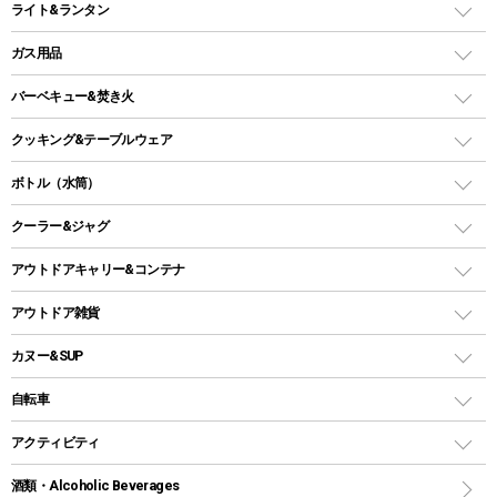
ライト&ランタン
ピロー
ソロテント
レジャーシート
LEDランタン
ガス用品
ロッジ型・オリジナルテント
ファニチャーアクセサリー
ガスランタン
ガスバーナー
タープ
バーベキュー&焚き火
オイルランタン
ガスコンロ
ヘキサタープ
バーベキューコンロ、グリル
クッキング&テーブルウェア
ランタンスタンド
スクエアタープ（レクタタープ）
ガス缶
スタンダードタイプグリル
ダッチオーブン
ボトル（水筒）
LEDライト
メッシュタープ
ガスランタン
焚き火台タイプ（ロースタイル）グリル
スキレット
ステンレスボトル
クーラー&ジャグ
自立式タープ
ヘッドライト
ガストーチ、ライター
卓上タイプグリル
ホットサンドメーカー
シェルター（スクリーンタープ）
スクリュータイプ
キャンドル
クーラーボックス
アウトドアキャリー&コンテナ
パーティータイプグリル
クッカー、コッヘル
パラソル
コップ付きタイプ
多用途タイプグリル
クーラーバッグ
アウトドアキャリー
アウトドア雑貨
クッカーセット
テントアクセサリー
ワンタッチタイプ
ソロキャンプ用グリル
ウォータージャグ
コンテナ
バックパック&バッグ
カヌー&SUP
プラスチックボトル
シェラカップ
ペグ
鉄板、アミ
ウォーターボトル
デイパック、ウェストバッグ
ディズニーボトル
ポール
クッキングツール
インフレータブル
自転車
焚き火台&ストーブ
保冷剤
リュック、バックパック
グランドシート
トング
カヌー
火起こし
折りたたみ自転車
アクティビティ
トートバッグ、サコッシュ
ガイドロープ
ナイフ
カヤック
火消し
スポーツサイクル
マリン
酒類・Alcoholic Beverages
ショッピングキャリー
ツール