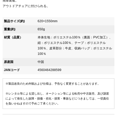
簡単装着。
アウトドアチェアに付けられる。
製品サイズ(約)
620×1550mm
重量(約)
650g
材質（品質）
本体生地：ポリエステル100％（裏面：PVC加工）、
紐：ポリエステル100％、テープ：ポリエステル
100％、皮革部分：牛皮、収納バッグ：ポリエステル
100％
原産国
中国
JANコード
4560464288599
※製品改良のため外観および仕様は、予告なく変更することがあります。
※レンタル等による貸し出し、オークション等による転売や中古販売、及び譲渡
によって発生した故障・損傷・劣化・損害・事故などにつきましては、一切責任
を負いかねますので予めご了承ください。