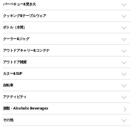
ガスランタン
ガスバーナー
タープ
バーベキュー&焚き火
オイルランタン
ガスコンロ
ヘキサタープ
バーベキューコンロ、グリル
クッキング&テーブルウェア
ランタンスタンド
スクエアタープ（レクタタープ）
ガス缶
スタンダードタイプグリル
ダッチオーブン
ボトル（水筒）
LEDライト
メッシュタープ
ガスランタン
焚き火台タイプ（ロースタイル）グリル
スキレット
ステンレスボトル
クーラー&ジャグ
自立式タープ
ヘッドライト
ガストーチ、ライター
卓上タイプグリル
ホットサンドメーカー
シェルター（スクリーンタープ）
スクリュータイプ
キャンドル
クーラーボックス
アウトドアキャリー&コンテナ
パーティータイプグリル
クッカー、コッヘル
パラソル
コップ付きタイプ
多用途タイプグリル
クーラーバッグ
アウトドアキャリー
アウトドア雑貨
クッカーセット
テントアクセサリー
ワンタッチタイプ
ソロキャンプ用グリル
ウォータージャグ
コンテナ
バックパック&バッグ
カヌー&SUP
プラスチックボトル
シェラカップ
ペグ
鉄板、アミ
ウォーターボトル
デイパック、ウェストバッグ
ディズニーボトル
ポール
クッキングツール
インフレータブル
自転車
焚き火台&ストーブ
保冷剤
リュック、バックパック
グランドシート
トング
カヌー
火起こし
折りたたみ自転車
アクティビティ
トートバッグ、サコッシュ
ガイドロープ
ナイフ
カヤック
火消し
スポーツサイクル
マリン
酒類・Alcoholic Beverages
ショッピングキャリー
ツール
食器類
SUP
バーベキューツール
シティサイクル
スーツケース
ボディボード
その他
カトラリー
パドル
焚き火アクセサリー
子供向け自転車
その他アウトドア雑貨
ラッシュガード
ガーデニング
タンブラー
フローティングベスト