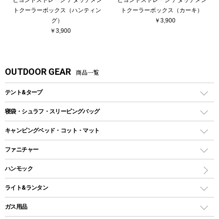
トクーラーボックス（ハンティン
トクーラーボックス（カーキ）
グ）
￥3,900
￥3,900
OUTDOOR GEAR
商品一覧
テント&タープ
テント
寝袋・シュラフ・スリーピングバッグ
ドームテント
レクタングラー型（封筒型）シュラフ
キャンピングベッド・コット・マット
ツールームテント
マミー型（人形型）シュラフ
キャンピングベッド・コット
ファニチャー
ワンポールテント
インナーシュラフ
マット
アウトドアテーブル
ハンモック
シェルターテント
インフレータブルマット
ワンタッチテント
アウトドアチェア
ライト&ランタン
ピロー
ソロテント
レジャーシート
LEDランタン
ガス用品
ロッジ型・オリジナルテント
ファニチャーアクセサリー