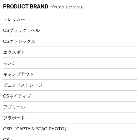
スモーカー、燻製器
自転車部品
ビーチサンダル
カラビナ
PRODUCT BRAND
プロダクトブランド
湯たんぽ
マグカップ、カップ
ヘルメット
燃料・着火剤・炭
テント
自転車用アクセサリー
レイン
防災用品
ステンレスボトル
エアーポンプ
トレッカー
パラソル
スプレー関係
自転車ウェア
フードボトル
フローティングベスト
アクセサリー
ツール、他
CSブラックラベル
ヘルメット
コーヒー&ミル
CSクラシックス
エアーポンプ
トレー
エクスギア
ビーチテント
ランチョンマット
モンテ
ウィンター
ランチボックス
キャンプアウト
スノーシュー
ピクニックセット
防寒ウェア
ビヨンドストレージ
ツール&アクセサリー
CSネイティブ
トレッキング
アプリール
トレッキングステッキ
フラボード
トレッキングアクセサリー
CSP（CAPTAIN STAG PHOTO）
プレイグッズ
CS＋