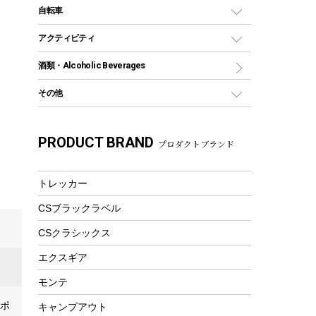
デイパック、ウェストバッグ
ディズニーボトル
ポール
クッキングツール
インフレータブル
自転車
焚き火台&ストーブ
保冷剤
リュック、バックパック
グランドシート
トング
カヌー
火起こし
折りたたみ自転車
アクティビティ
トートバッグ、サコッシュ
ガイドロープ
ナイフ
カヤック
火消し
スポーツサイクル
マリン
酒類・Alcoholic Beverages
ショッピングキャリー
ツール
食器類
SUP
バーベキューツール
シティサイクル
スーツケース
ボディボード
その他
カトラリー
パドル
焚き火アクセサリー
子供向け自転車
その他アウトドア雑貨
ラッシュガード
ガーデニング
タンブラー
フローティングベスト
スモーカー、燻製器
自転車部品
ビーチサンダル
カラビナ
PRODUCT BRAND
湯たんぽ
マグカップ、カップ
プロダクトブランド
ヘルメット
燃料・着火剤・炭
テント
自転車用アクセサリー
レイン
防災用品
ステンレスボトル
エアーポンプ
パラソル
スプレー関係
自転車ウェア
トレッカー
フードボトル
フローティングベスト
アクセサリー
ツール、他
CSブラックラベル
ヘルメット
コーヒー&ミル
エアーポンプ
CSクラシックス
トレー
ビーチテント
ランチョンマット
エクスギア
ウィンター
ランチボックス
モンテ
スノーシュー
ピクニックセット
：ポ
キャンプアウト
防寒ウェア