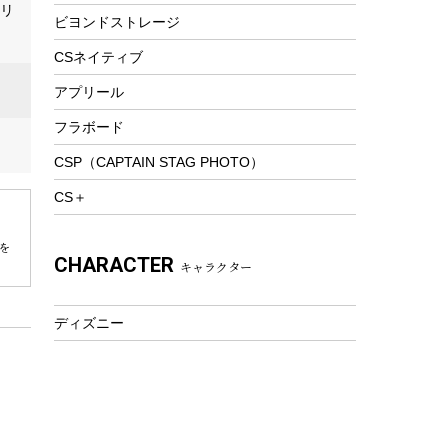
ポリ
ビヨンドストレージ
ツール&アクセサリー
トレッキング
CSネイティブ
トレッキングステッキ
アプリール
トレッキングアクセサリー
フラボード
プレイグッズ
CSP（CAPTAIN STAG PHOTO）
ウェルネス
CS＋
アクセサリー
ウェア、タオル
を
CHARACTER
キャラクター
フィットネス
ウェア
ディズニー
アクセサリー