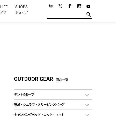
LIFE
SHOPS
ライフ
ショップ
OUTDOOR GEAR
商品一覧
テント&タープ
テント
寝袋・シュラフ・スリーピングバッグ
ドームテント
レクタングラー型（封筒型）シュラフ
キャンピングベッド・コット・マット