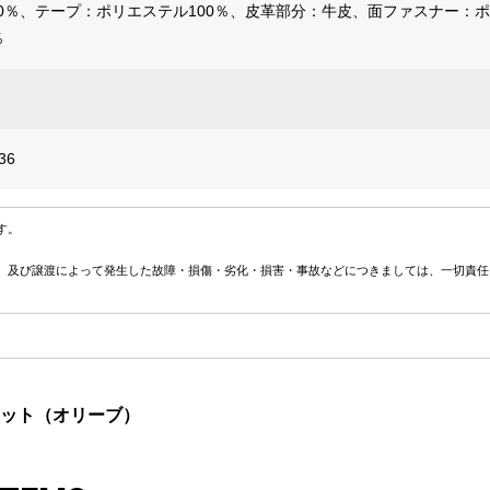
00％、テープ：ポリエステル100％、皮革部分：牛皮、面ファスナー：
％
36
す。
、及び譲渡によって発生した故障・損傷・劣化・損害・事故などにつきましては、一切責任
ポケット（オリーブ）