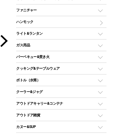
ツールームテント
マミー型（人形型）シュラフ
キャンピングベッド・コット
ファニチャー
ワンポールテント
インナーシュラフ
マット
アウトドアテーブル
ハンモック
シェルターテント
インフレータブルマット
ワンタッチテント
アウトドアチェア
ライト&ランタン
ピロー
ソロテント
レジャーシート
LEDランタン
ガス用品
ロッジ型・オリジナルテント
ファニチャーアクセサリー
ガスランタン
ガスバーナー
タープ
バーベキュー&焚き火
オイルランタン
ガスコンロ
ヘキサタープ
バーベキューコンロ、グリル
クッキング&テーブルウェア
ランタンスタンド
スクエアタープ（レクタタープ）
ガス缶
スタンダードタイプグリル
ダッチオーブン
ボトル（水筒）
LEDライト
メッシュタープ
ガスランタン
焚き火台タイプ（ロースタイル）グリル
スキレット
ステンレスボトル
クーラー&ジャグ
自立式タープ
ヘッドライト
ガストーチ、ライター
卓上タイプグリル
ホットサンドメーカー
シェルター（スクリーンタープ）
スクリュータイプ
キャンドル
クーラーボックス
アウトドアキャリー&コンテナ
パーティータイプグリル
クッカー、コッヘル
パラソル
コップ付きタイプ
多用途タイプグリル
クーラーバッグ
アウトドアキャリー
アウトドア雑貨
クッカーセット
テントアクセサリー
ワンタッチタイプ
ソロキャンプ用グリル
ウォータージャグ
コンテナ
バックパック&バッグ
カヌー&SUP
プラスチックボトル
シェラカップ
ペグ
鉄板、アミ
ウォーターボトル