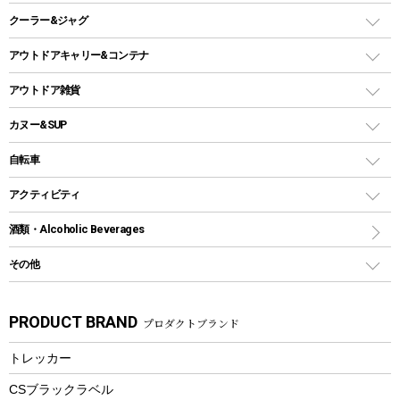
焚き火台タイプ（ロースタイル）グリル
スキレット
ステンレスボトル
クーラー&ジャグ
自立式タープ
ヘッドライト
ガストーチ、ライター
卓上タイプグリル
ホットサンドメーカー
シェルター（スクリーンタープ）
スクリュータイプ
キャンドル
クーラーボックス
アウトドアキャリー&コンテナ
パーティータイプグリル
クッカー、コッヘル
パラソル
コップ付きタイプ
多用途タイプグリル
クーラーバッグ
アウトドアキャリー
アウトドア雑貨
クッカーセット
テントアクセサリー
ワンタッチタイプ
ソロキャンプ用グリル
ウォータージャグ
コンテナ
バックパック&バッグ
カヌー&SUP
プラスチックボトル
シェラカップ
ペグ
鉄板、アミ
ウォーターボトル
デイパック、ウェストバッグ
ディズニーボトル
ポール
クッキングツール
インフレータブル
自転車
焚き火台&ストーブ
保冷剤
リュック、バックパック
グランドシート
トング
カヌー
火起こし
折りたたみ自転車
アクティビティ
トートバッグ、サコッシュ
ガイドロープ
ナイフ
カヤック
火消し
スポーツサイクル
マリン
酒類・Alcoholic Beverages
ショッピングキャリー
ツール
食器類
SUP
バーベキューツール
シティサイクル
スーツケース
ボディボード
その他
カトラリー
パドル
焚き火アクセサリー
子供向け自転車
その他アウトドア雑貨
ラッシュガード
ガーデニング
タンブラー
フローティングベスト
スモーカー、燻製器
自転車部品
ビーチサンダル
カラビナ
PRODUCT BRAND
プロダクトブランド
湯たんぽ
マグカップ、カップ
ヘルメット
燃料・着火剤・炭
テント
自転車用アクセサリー
レイン
防災用品
ステンレスボトル
エアーポンプ
トレッカー
パラソル
スプレー関係
自転車ウェア
フードボトル
フローティングベスト
アクセサリー
ツール、他
CSブラックラベル