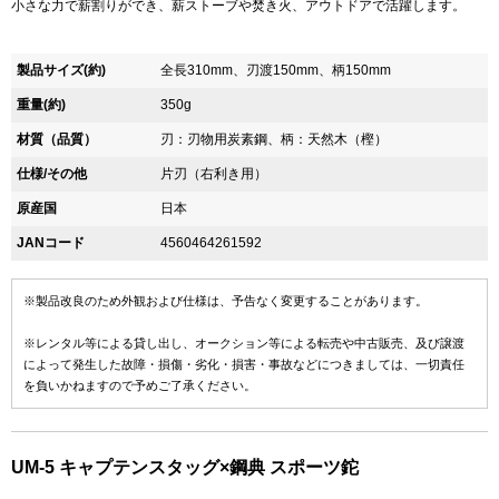
小さな力で薪割りができ、薪ストーブや焚き火、アウトドアで活躍します。
製品サイズ(約)
全長310mm、刃渡150mm、柄150mm
重量(約)
350g
材質（品質）
刃：刃物用炭素鋼、柄：天然木（樫）
仕様/その他
片刃（右利き用）
原産国
日本
JANコード
4560464261592
※製品改良のため外観および仕様は、予告なく変更することがあります。
※レンタル等による貸し出し、オークション等による転売や中古販売、及び譲渡
によって発生した故障・損傷・劣化・損害・事故などにつきましては、一切責任
を負いかねますので予めご了承ください。
UM-5 キャプテンスタッグ×鋼典 スポーツ鉈