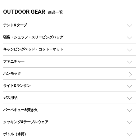
OUTDOOR GEAR
商品一覧
テント&タープ
テント
寝袋・シュラフ・スリーピングバッグ
ドームテント
レクタングラー型（封筒型）シュラフ
キャンピングベッド・コット・マット
ツールームテント
マミー型（人形型）シュラフ
キャンピングベッド・コット
ファニチャー
ワンポールテント
インナーシュラフ
マット
アウトドアテーブル
ハンモック
シェルターテント
インフレータブルマット
ワンタッチテント
アウトドアチェア
ライト&ランタン
ピロー
ソロテント
レジャーシート
LEDランタン
ガス用品
ロッジ型・オリジナルテント
ファニチャーアクセサリー
ガスランタン
ガスバーナー
タープ
バーベキュー&焚き火
オイルランタン
ガスコンロ
ヘキサタープ
バーベキューコンロ、グリル
クッキング&テーブルウェア
ランタンスタンド
スクエアタープ（レクタタープ）
ガス缶
スタンダードタイプグリル
ダッチオーブン
ボトル（水筒）
LEDライト
メッシュタープ
ガスランタン