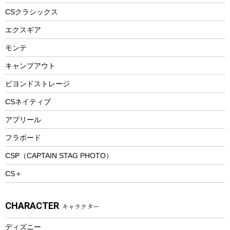
ヘルメット
コーヒー&ミル
CSクラシックス
エアーポンプ
トレー
エクスギア
ビーチテント
ランチョンマット
モンテ
ウィンター
ランチボックス
キャンプアウト
スノーシュー
ピクニックセット
防寒ウェア
ビヨンドストレージ
ツール&アクセサリー
CSネイティブ
トレッキング
アプリール
トレッキングステッキ
フラボード
トレッキングアクセサリー
CSP（CAPTAIN STAG PHOTO）
プレイグッズ
CS＋
ウェルネス
アクセサリー
CHARACTER
キャラクター
ウェア、タオル
フィットネス
ディズニー