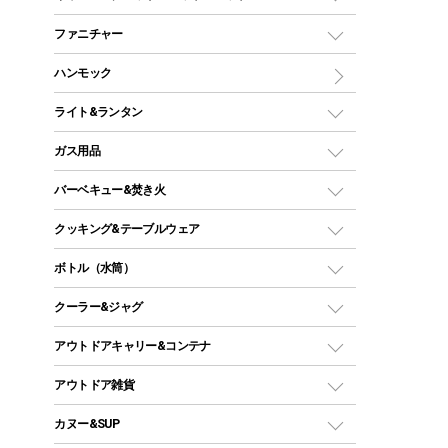
ツールームテント
マミー型（人形型）シュラフ
キャンピングベッド・コット
ファニチャー
ワンポールテント
インナーシュラフ
マット
アウトドアテーブル
ハンモック
シェルターテント
インフレータブルマット
ワンタッチテント
アウトドアチェア
ライト&ランタン
ピロー
ソロテント
レジャーシート
LEDランタン
ガス用品
ロッジ型・オリジナルテント
ファニチャーアクセサリー
ガスランタン
ガスバーナー
タープ
バーベキュー&焚き火
オイルランタン
ガスコンロ
ヘキサタープ
バーベキューコンロ、グリル
クッキング&テーブルウェア
ランタンスタンド
スクエアタープ（レクタタープ）
ガス缶
スタンダードタイプグリル
ダッチオーブン
ボトル（水筒）
LEDライト
メッシュタープ
ガスランタン
焚き火台タイプ（ロースタイル）グリル
スキレット
ステンレスボトル
クーラー&ジャグ
自立式タープ
ヘッドライト
ガストーチ、ライター
卓上タイプグリル
ホットサンドメーカー
シェルター（スクリーンタープ）
スクリュータイプ
キャンドル
クーラーボックス
アウトドアキャリー&コンテナ
パーティータイプグリル
クッカー、コッヘル
パラソル
コップ付きタイプ
多用途タイプグリル
クーラーバッグ
アウトドアキャリー
アウトドア雑貨
クッカーセット
テントアクセサリー
ワンタッチタイプ
ソロキャンプ用グリル
ウォータージャグ
コンテナ
バックパック&バッグ
カヌー&SUP
プラスチックボトル
シェラカップ
ペグ
鉄板、アミ
ウォーターボトル