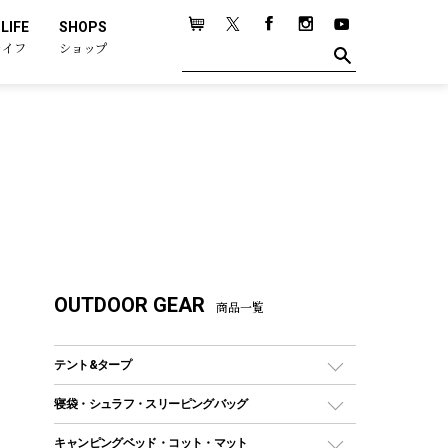
LIFE
SHOPS
ライフ
ショップ
OUTDOOR GEAR
商品一覧
テント&タープ
テント
寝袋・シュラフ・スリーピングバッグ
ドームテント
レクタングラー型（封筒型）シュラフ
キャンピングベッド・コット・マット