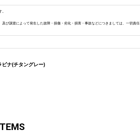
す。
、及び譲渡によって発生した故障・損傷・劣化・損害・事故などにつきましては、一切責任
ラビナ(チタングレー)
ITEMS