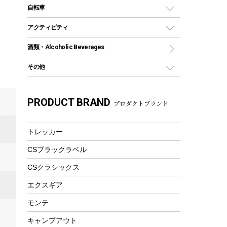
デイパック、ウェストバッグ
ディズニーボトル
ポール
クッキングツール
インフレータブル
自転車
焚き火台&ストーブ
保冷剤
リュック、バックパック
グランドシート
トング
カヌー
火起こし
折りたたみ自転車
アクティビティ
トートバッグ、サコッシュ
ガイドロープ
ナイフ
カヤック
火消し
スポーツサイクル
マリン
酒類・Alcoholic Beverages
ショッピングキャリー
ツール
食器類
SUP
バーベキューツール
シティサイクル
スーツケース
ボディボード
その他
カトラリー
パドル
焚き火アクセサリー
子供向け自転車
その他アウトドア雑貨
ラッシュガード
ガーデニング
タンブラー
フローティングベスト
スモーカー、燻製器
自転車部品
ビーチサンダル
カラビナ
PRODUCT BRAND
湯たんぽ
マグカップ、カップ
プロダクトブランド
ヘルメット
燃料・着火剤・炭
テント
自転車用アクセサリー
レイン
防災用品
ステンレスボトル
エアーポンプ
パラソル
スプレー関係
自転車ウェア
トレッカー
フードボトル
フローティングベスト
アクセサリー
ツール、他
CSブラックラベル
ヘルメット
コーヒー&ミル
エアーポンプ
CSクラシックス
トレー
ビーチテント
ランチョンマット
エクスギア
ウィンター
ランチボックス
モンテ
スノーシュー
ピクニックセット
キャンプアウト
防寒ウェア