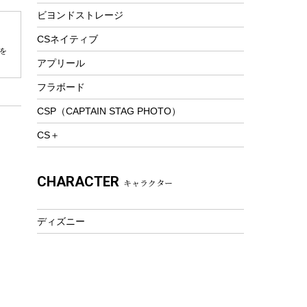
ビヨンドストレージ
ツール&アクセサリー
トレッキング
CSネイティブ
を
トレッキングステッキ
アプリール
トレッキングアクセサリー
フラボード
プレイグッズ
CSP（CAPTAIN STAG PHOTO）
ウェルネス
CS＋
アクセサリー
ウェア、タオル
CHARACTER
キャラクター
フィットネス
ウェア
ディズニー
アクセサリー