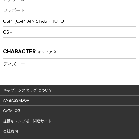
トレッキングステッキ
フラボード
トレッキングアクセサリー
CSP（CAPTAIN STAG PHOTO）
プレイグッズ
CS＋
ウェルネス
アクセサリー
CHARACTER
キャラクター
ウェア、タオル
フィットネス
ディズニー
ウェア
アクセサリー
キャプテンスタッグ について
AMBASSADOR
CATALOG
提携キャンプ場・関連サイト
会社案内