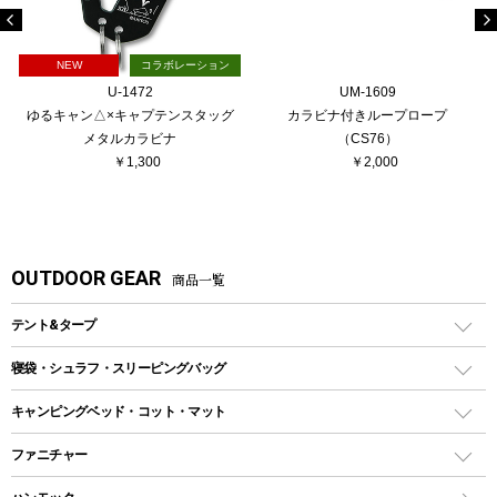
NEW
コラボレーション
U-1472
UM-1609
ゆるキャン△×キャプテンスタッグ
カラビナ付きループロープ
メタルカラビナ
（CS76）
￥1,300
￥2,000
OUTDOOR GEAR
商品一覧
テント&タープ
テント
寝袋・シュラフ・スリーピングバッグ
ドームテント
レクタングラー型（封筒型）シュラフ
キャンピングベッド・コット・マット
ツールームテント
マミー型（人形型）シュラフ
キャンピングベッド・コット
ファニチャー
ワンポールテント
インナーシュラフ
マット
アウトドアテーブル
シェルターテント