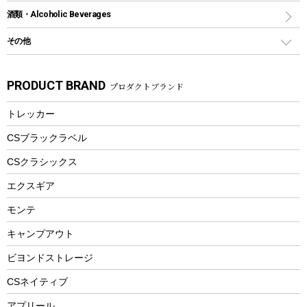
ナイフ
カヤック
火消し
スポーツサイクル
マリン
酒類・Alcoholic Beverages
ショッピングキャリー
ツール
食器類
SUP
バーベキューツール
シティサイクル
スーツケース
ボディボード
その他
カトラリー
パドル
焚き火アクセサリー
子供向け自転車
その他アウトドア雑貨
ラッシュガード
ガーデニング
タンブラー
フローティングベスト
スモーカー、燻製器
自転車部品
ビーチサンダル
カラビナ
PRODUCT BRAND
プロダクトブランド
湯たんぽ
マグカップ、カップ
ヘルメット
燃料・着火剤・炭
テント
自転車用アクセサリー
レイン
防災用品
ステンレスボトル
エアーポンプ
トレッカー
パラソル
スプレー関係
自転車ウェア
フードボトル
フローティングベスト
アクセサリー
ツール、他
CSブラックラベル
ヘルメット
コーヒー&ミル
CSクラシックス
エアーポンプ
トレー
エクスギア
ビーチテント
ランチョンマット
モンテ
ウィンター
ランチボックス
キャンプアウト
スノーシュー
ピクニックセット
防寒ウェア
ビヨンドストレージ
ツール&アクセサリー
CSネイティブ
トレッキング
アプリール