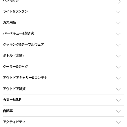
ハンモック
インフレータブルマット
ワンタッチテント
アウトドアチェア
ライト&ランタン
ピロー
ソロテント
レジャーシート
LEDランタン
ガス用品
ロッジ型・オリジナルテント
ファニチャーアクセサリー
ガスランタン
ガスバーナー
タープ
バーベキュー&焚き火
オイルランタン
ガスコンロ
ヘキサタープ
バーベキューコンロ、グリル
クッキング&テーブルウェア
ランタンスタンド
スクエアタープ（レクタタープ）
ガス缶
スタンダードタイプグリル
ダッチオーブン
ボトル（水筒）
LEDライト
メッシュタープ
ガスランタン
焚き火台タイプ（ロースタイル）グリル
スキレット
ステンレスボトル
クーラー&ジャグ
自立式タープ
ヘッドライト
ガストーチ、ライター
卓上タイプグリル
ホットサンドメーカー
シェルター（スクリーンタープ）
スクリュータイプ
キャンドル
クーラーボックス
アウトドアキャリー&コンテナ
パーティータイプグリル
クッカー、コッヘル
パラソル
コップ付きタイプ
多用途タイプグリル
クーラーバッグ
アウトドアキャリー
アウトドア雑貨
クッカーセット
テントアクセサリー
ワンタッチタイプ
ソロキャンプ用グリル
ウォータージャグ
コンテナ
バックパック&バッグ
カヌー&SUP
プラスチックボトル
シェラカップ
ペグ
鉄板、アミ
ウォーターボトル
デイパック、ウェストバッグ
ディズニーボトル
ポール
クッキングツール
インフレータブル
自転車
焚き火台&ストーブ
保冷剤
リュック、バックパック
グランドシート
トング
カヌー
火起こし
折りたたみ自転車
アクティビティ
トートバッグ、サコッシュ
ガイドロープ