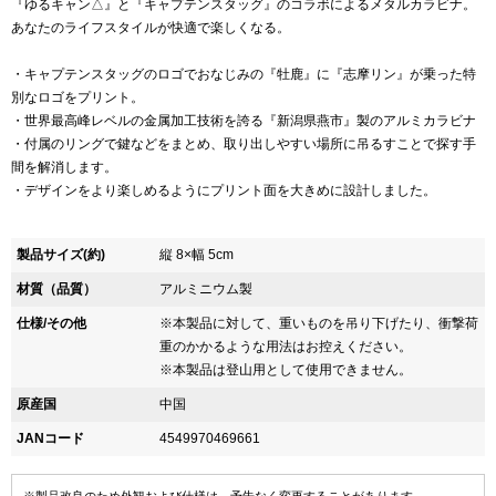
『ゆるキャン△』と『キャプテンスタッグ』のコラボによるメタルカラビナ。
あなたのライフスタイルが快適で楽しくなる。
・キャプテンスタッグのロゴでおなじみの『牡鹿』に『志摩リン』が乗った特
別なロゴをプリント。
・世界最高峰レベルの金属加工技術を誇る『新潟県燕市』製のアルミカラビナ
・付属のリングで鍵などをまとめ、取り出しやすい場所に吊るすことで探す手
間を解消します。
・デザインをより楽しめるようにプリント面を大きめに設計しました。
製品サイズ(約)
縦 8×幅 5cm
材質（品質）
アルミニウム製
仕様/その他
※本製品に対して、重いものを吊り下げたり、衝撃荷
重のかかるような用法はお控えください。
※本製品は登山用として使用できません。
原産国
中国
JANコード
4549970469661