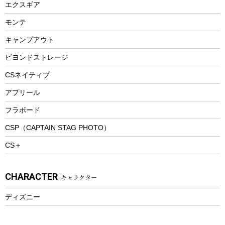
エクスギア
ビーチテント
ランチョンマット
モンテ
ウィンター
ランチボックス
キャンプアウト
スノーシュー
ピクニックセット
防寒ウェア
ビヨンドストレージ
ツール&アクセサリー
CSネイティブ
トレッキング
アプリール
トレッキングステッキ
フラボード
トレッキングアクセサリー
CSP（CAPTAIN STAG PHOTO）
プレイグッズ
CS＋
ウェルネス
アクセサリー
CHARACTER
キャラクター
ウェア、タオル
フィットネス
ディズニー
ウェア
アクセサリー