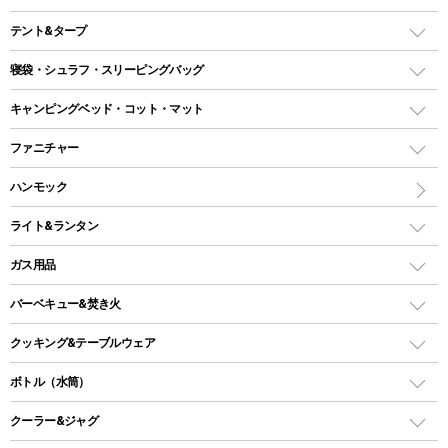
テント&タープ
テント
寝袋・シュラフ・スリーピングバッグ
ドームテント
レクタングラー型（封筒型）シュラフ
キャンピングベッド・コット・マット
ツールームテント
マミー型（人形型）シュラフ
キャンピングベッド・コット
ファニチャー
ワンポールテント
インナーシュラフ
マット
アウトドアテーブル
ハンモック
シェルターテント
インフレータブルマット
ワンタッチテント
アウトドアチェア
ライト&ランタン
ピロー
ソロテント
レジャーシート
LEDランタン
ガス用品
ロッジ型・オリジナルテント
ファニチャーアクセサリー
ガスランタン
ガスバーナー
タープ
バーベキュー&焚き火
オイルランタン
ガスコンロ
ヘキサタープ
バーベキューコンロ、グリル
クッキング&テーブルウェア
ランタンスタンド
スクエアタープ（レクタタープ）
ガス缶
スタンダードタイプグリル
ダッチオーブン
ボトル（水筒）
LEDライト
メッシュタープ
ガスランタン
焚き火台タイプ（ロースタイル）グリル
スキレット
ステンレスボトル
クーラー&ジャグ
自立式タープ
ヘッドライト
ガストーチ、ライター
卓上タイプグリル
ホットサンドメーカー