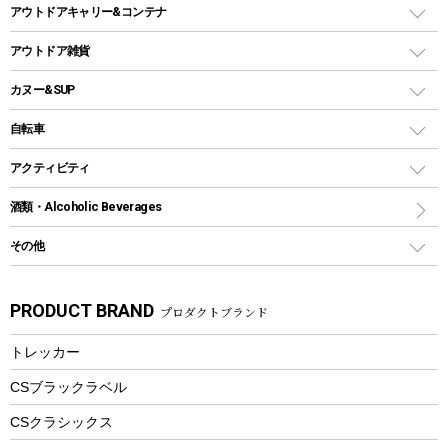
シェルター（スクリーンタープ）
スクリュータイプ
キャンドル
クーラーボックス
アウトドアキャリー&コンテナ
パーティータイプグリル
クッカー、コッヘル
パラソル
コップ付きタイプ
多用途タイプグリル
クーラーバッグ
アウトドアキャリー
アウトドア雑貨
クッカーセット
テントアクセサリー
ワンタッチタイプ
ソロキャンプ用グリル
ウォータージャグ
コンテナ
バックパック&バッグ
カヌー&SUP
プラスチックボトル
シェラカップ
ペグ
鉄板、アミ
ウォーターボトル
デイパック、ウェストバッグ
ディズニーボトル
ポール
クッキングツール
インフレータブル
自転車
焚き火台&ストーブ
保冷剤
リュック、バックパック
グランドシート
トング
カヌー
火起こし
折りたたみ自転車
アクティビティ
トートバッグ、サコッシュ
ガイドロープ
ナイフ
カヤック
火消し
スポーツサイクル
マリン
酒類・Alcoholic Beverages
ショッピングキャリー
ツール
食器類
SUP
バーベキューツール
シティサイクル
スーツケース
ボディボード
その他
カトラリー
パドル
焚き火アクセサリー
子供向け自転車
その他アウトドア雑貨
ラッシュガード
ガーデニング
タンブラー
フローティングベスト
スモーカー、燻製器
自転車部品
ビーチサンダル
カラビナ
PRODUCT BRAND
プロダクトブランド
湯たんぽ
マグカップ、カップ
ヘルメット
燃料・着火剤・炭
テント
自転車用アクセサリー
レイン
防災用品
ステンレスボトル
エアーポンプ
トレッカー
パラソル
スプレー関係
自転車ウェア
フードボトル
フローティングベスト
アクセサリー
ツール、他
CSブラックラベル
ヘルメット
コーヒー&ミル
CSクラシックス
エアーポンプ
トレー