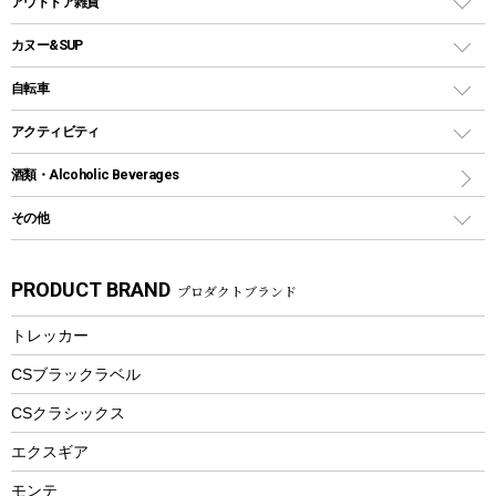
アウトドア雑貨
クッカーセット
テントアクセサリー
ワンタッチタイプ
ソロキャンプ用グリル
ウォータージャグ
コンテナ
バックパック&バッグ
カヌー&SUP
プラスチックボトル
シェラカップ
ペグ
鉄板、アミ
ウォーターボトル
デイパック、ウェストバッグ
ディズニーボトル
ポール
クッキングツール
インフレータブル
自転車
焚き火台&ストーブ
保冷剤
リュック、バックパック
グランドシート
トング
カヌー
火起こし
折りたたみ自転車
アクティビティ
トートバッグ、サコッシュ
ガイドロープ
ナイフ
カヤック
火消し
スポーツサイクル
マリン
酒類・Alcoholic Beverages
ショッピングキャリー
ツール
食器類
SUP
バーベキューツール
シティサイクル
スーツケース
ボディボード
その他
カトラリー
パドル
焚き火アクセサリー
子供向け自転車
その他アウトドア雑貨
ラッシュガード
ガーデニング
タンブラー
フローティングベスト
スモーカー、燻製器
自転車部品
ビーチサンダル
カラビナ
PRODUCT BRAND
プロダクトブランド
湯たんぽ
マグカップ、カップ
ヘルメット
燃料・着火剤・炭
テント
自転車用アクセサリー
レイン
防災用品
ステンレスボトル
エアーポンプ
トレッカー
パラソル
スプレー関係
自転車ウェア
フードボトル
フローティングベスト
アクセサリー
ツール、他
CSブラックラベル
ヘルメット
コーヒー&ミル
CSクラシックス
エアーポンプ
トレー
エクスギア
ビーチテント
ランチョンマット
モンテ