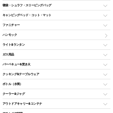
テント
寝袋・シュラフ・スリーピングバッグ
ドームテント
レクタングラー型（封筒型）シュラフ
キャンピングベッド・コット・マット
ツールームテント
マミー型（人形型）シュラフ
キャンピングベッド・コット
ファニチャー
ワンポールテント
インナーシュラフ
マット
アウトドアテーブル
ハンモック
シェルターテント
インフレータブルマット
ワンタッチテント
アウトドアチェア
ライト&ランタン
ピロー
ソロテント
レジャーシート
LEDランタン
ガス用品
ロッジ型・オリジナルテント
ファニチャーアクセサリー
ガスランタン
ガスバーナー
タープ
バーベキュー&焚き火
オイルランタン
ガスコンロ
ヘキサタープ
バーベキューコンロ、グリル
クッキング&テーブルウェア
ランタンスタンド
スクエアタープ（レクタタープ）
ガス缶
スタンダードタイプグリル
ダッチオーブン
ボトル（水筒）
LEDライト
メッシュタープ
ガスランタン
焚き火台タイプ（ロースタイル）グリル
スキレット
ステンレスボトル
クーラー&ジャグ
自立式タープ
ヘッドライト
ガストーチ、ライター
卓上タイプグリル
ホットサンドメーカー
シェルター（スクリーンタープ）
スクリュータイプ
キャンドル
クーラーボックス
アウトドアキャリー&コンテナ
パーティータイプグリル
クッカー、コッヘル
パラソル
コップ付きタイプ
多用途タイプグリル
クーラーバッグ
アウトドアキャリー