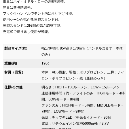
風量はハイ・ミドル・ローの3段階調整。
光量は無段階調光。
フック付ハンドルでテント内に吊り下げ可能。
使用シーンが広がる三脚スタンド付。
三脚スタンドは2段階の高さ調整可能。
充電式で繰り返し使用が可能。
製品サイズ(約)
幅170×奥行85×高さ170mm（ハンドル含まず・本体
のみ）
重量(約)
190g
材質（品質）
本体：ABS樹脂、羽根：ポリプロピレン、三脚：ナイ
ロン・ポリプロピレン・鉄（亜鉛めっき）
仕様/その他
明るさ：HIGH＝150ルーメン、LOW＝15ルーメン
連続使用時間（約）／ライトのみ：HIGHモード＝4時
間、LOWモード＝8時間
ファンのみ：HIGHモード＝5時間、MIDDLEモード＝
7時間、LOWモード＝9時間
光源：チップ型LED（発光ダイオード）96個
電源：リチウムイオン電池5000mAh／3.7V