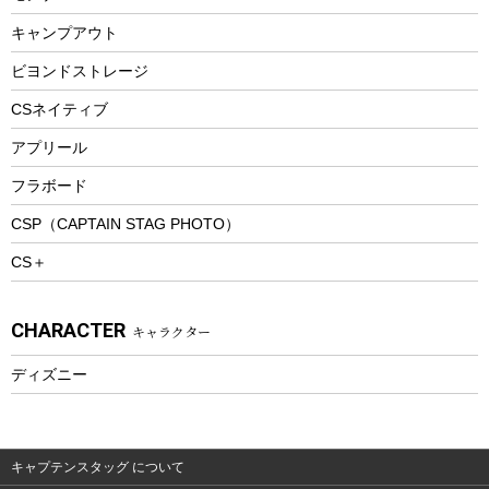
ウィンター
ランチボックス
キャンプアウト
スノーシュー
ピクニックセット
防寒ウェア
ビヨンドストレージ
ツール&アクセサリー
CSネイティブ
トレッキング
アプリール
トレッキングステッキ
フラボード
トレッキングアクセサリー
CSP（CAPTAIN STAG PHOTO）
プレイグッズ
CS＋
ウェルネス
アクセサリー
CHARACTER
キャラクター
ウェア、タオル
フィットネス
ディズニー
ウェア
アクセサリー
キャプテンスタッグ について