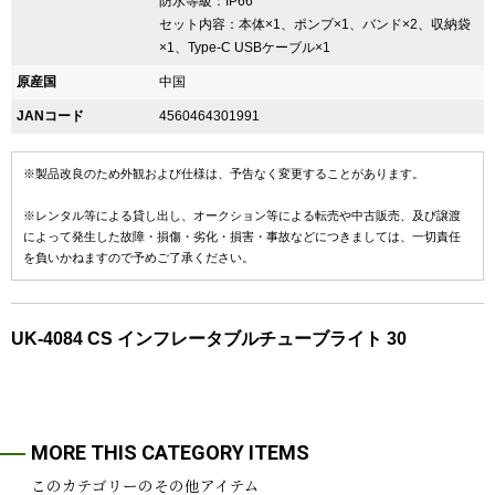
防水等級：IP66
セット内容：本体×1、ポンプ×1、バンド×2、収納袋
×1、Type-C USBケーブル×1
原産国
中国
JANコード
4560464301991
※製品改良のため外観および仕様は、予告なく変更することがあります。
※レンタル等による貸し出し、オークション等による転売や中古販売、及び譲渡
によって発生した故障・損傷・劣化・損害・事故などにつきましては、一切責任
を負いかねますので予めご了承ください。
UK-4084 CS インフレータブルチューブライト 30
MORE THIS CATEGORY ITEMS
このカテゴリーのその他アイテム