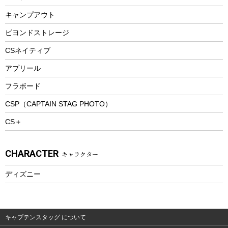
ランチボックス
キャンプアウト
スノーシュー
ピクニックセット
防寒ウェア
ビヨンドストレージ
ツール&アクセサリー
CSネイティブ
トレッキング
アプリール
トレッキングステッキ
フラボード
トレッキングアクセサリー
CSP（CAPTAIN STAG PHOTO）
プレイグッズ
CS＋
ウェルネス
アクセサリー
CHARACTER
キャラクター
ウェア、タオル
フィットネス
ディズニー
ウェア
アクセサリー
キャプテンスタッグ について