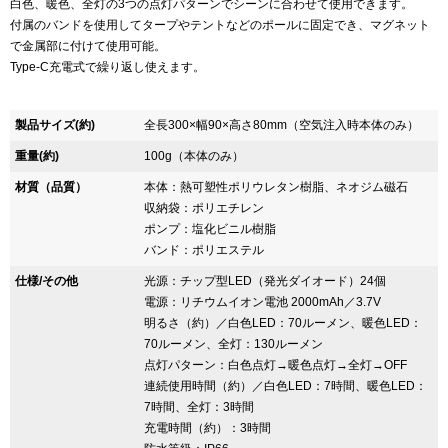
白色、暖色、全灯の3つの点灯パターンでシーンに合わせて使用できます。
付属のバンドを使用してタープやテントなどのポールに固定でき、マグネット
で金属部に付けて使用可能。
Type-C充電式で繰り返し使えます。
製品サイズ(約)
全長300×幅90×高さ80mm（空気注入時本体のみ）
重量(約)
100g（本体のみ）
材質（品質）
本体：熱可塑性ポリウレタン樹脂、ネオジム磁石
収納袋：ポリエチレン
ポンプ：塩化ビニル樹脂
バンド：ポリエステル
仕様/その他
光源：チップ型LED（発光ダイオード）24個
電源：リチウムイオン電池 2000mAh／3.7V
明るさ（約）／白色LED：70ルーメン、暖色LED：
70ルーメン、全灯：130ルーメン
点灯パターン：白色点灯→暖色点灯→全灯→OFF
連続使用時間（約）／白色LED：7時間、暖色LED：
7時間、全灯：3時間
充電時間（約）：3時間