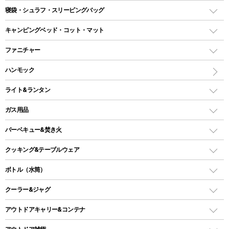
テント
寝袋・シュラフ・スリーピングバッグ
ドームテント
レクタングラー型（封筒型）シュラフ
キャンピングベッド・コット・マット
ツールームテント
マミー型（人形型）シュラフ
キャンピングベッド・コット
ファニチャー
ワンポールテント
インナーシュラフ
マット
アウトドアテーブル
ハンモック
シェルターテント
インフレータブルマット
ワンタッチテント
アウトドアチェア
ライト&ランタン
ピロー
ソロテント
レジャーシート
LEDランタン
ガス用品
ロッジ型・オリジナルテント
ファニチャーアクセサリー
ガスランタン
ガスバーナー
タープ
バーベキュー&焚き火
オイルランタン
ガスコンロ
ヘキサタープ
バーベキューコンロ、グリル
クッキング&テーブルウェア
ランタンスタンド
スクエアタープ（レクタタープ）
ガス缶
スタンダードタイプグリル
ダッチオーブン
ボトル（水筒）
LEDライト
メッシュタープ
ガスランタン
焚き火台タイプ（ロースタイル）グリル
スキレット
ステンレスボトル
クーラー&ジャグ
自立式タープ
ヘッドライト
ガストーチ、ライター
卓上タイプグリル
ホットサンドメーカー
シェルター（スクリーンタープ）
スクリュータイプ
キャンドル
クーラーボックス
アウトドアキャリー&コンテナ
パーティータイプグリル
クッカー、コッヘル
パラソル
コップ付きタイプ
多用途タイプグリル
クーラーバッグ
アウトドアキャリー