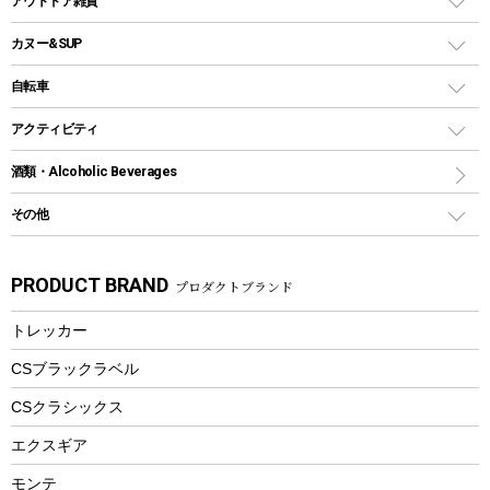
アウトドア雑貨
クッカーセット
テントアクセサリー
ワンタッチタイプ
ソロキャンプ用グリル
ウォータージャグ
コンテナ
バックパック&バッグ
カヌー&SUP
プラスチックボトル
シェラカップ
ペグ
鉄板、アミ
ウォーターボトル
デイパック、ウェストバッグ
ディズニーボトル
ポール
クッキングツール
インフレータブル
自転車
焚き火台&ストーブ
保冷剤
リュック、バックパック
グランドシート
トング
カヌー
火起こし
折りたたみ自転車
アクティビティ
トートバッグ、サコッシュ
ガイドロープ
ナイフ
カヤック
火消し
スポーツサイクル
マリン
酒類・Alcoholic Beverages
ショッピングキャリー
ツール
食器類
SUP
バーベキューツール
シティサイクル
スーツケース
ボディボード
その他
カトラリー
パドル
焚き火アクセサリー
子供向け自転車
その他アウトドア雑貨
ラッシュガード
ガーデニング
タンブラー
フローティングベスト
スモーカー、燻製器
自転車部品
ビーチサンダル
カラビナ
PRODUCT BRAND
プロダクトブランド
湯たんぽ
マグカップ、カップ
ヘルメット
燃料・着火剤・炭
テント
自転車用アクセサリー
レイン
防災用品
ステンレスボトル
エアーポンプ
トレッカー
パラソル
スプレー関係
自転車ウェア
フードボトル
フローティングベスト
アクセサリー
ツール、他
CSブラックラベル
ヘルメット
コーヒー&ミル
CSクラシックス
エアーポンプ
トレー
エクスギア
ビーチテント
ランチョンマット
モンテ
ウィンター