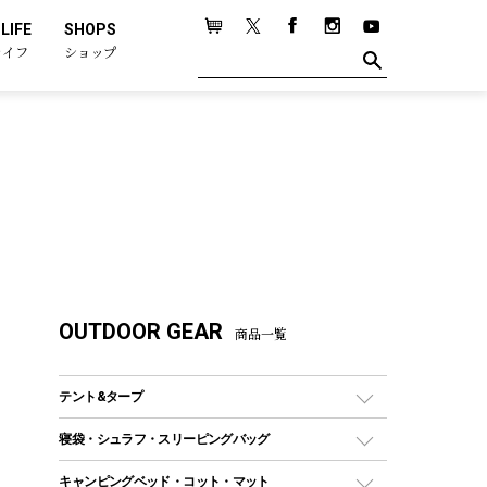
LIFE
SHOPS
ライフ
ショップ
OUTDOOR GEAR
商品一覧
テント&タープ
テント
寝袋・シュラフ・スリーピングバッグ
ドームテント
レクタングラー型（封筒型）シュラフ
キャンピングベッド・コット・マット