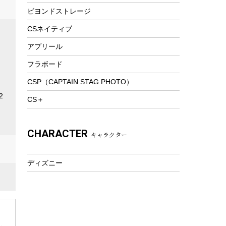
ビヨンドストレージ
ツール&アクセサリー
トレッキング
CSネイティブ
トレッキングステッキ
アプリール
トレッキングアクセサリー
フラボード
プレイグッズ
CSP（CAPTAIN STAG PHOTO）
ウェルネス
2
CS＋
アクセサリー
ウェア、タオル
CHARACTER
キャラクター
フィットネス
ウェア
ディズニー
アクセサリー