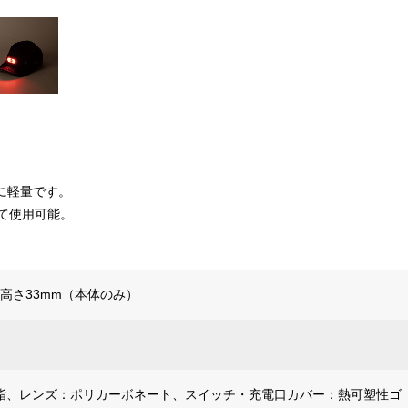
に軽量です。
せて使用可能。
5×高さ33mm（本体のみ）
樹脂、レンズ：ポリカーボネート、スイッチ・充電口カバー：熱可塑性ゴ