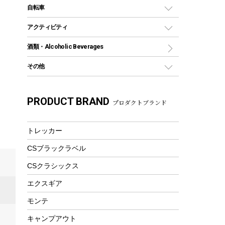
デイパック、ウェストバッグ
ディズニーボトル
ポール
クッキングツール
インフレータブル
自転車
焚き火台&ストーブ
保冷剤
リュック、バックパック
グランドシート
トング
カヌー
火起こし
折りたたみ自転車
アクティビティ
トートバッグ、サコッシュ
ガイドロープ
ナイフ
カヤック
火消し
スポーツサイクル
マリン
酒類・Alcoholic Beverages
ショッピングキャリー
ツール
食器類
SUP
バーベキューツール
シティサイクル
スーツケース
ボディボード
その他
カトラリー
パドル
焚き火アクセサリー
子供向け自転車
その他アウトドア雑貨
ラッシュガード
ガーデニング
タンブラー
フローティングベスト
スモーカー、燻製器
自転車部品
ビーチサンダル
カラビナ
PRODUCT BRAND
湯たんぽ
マグカップ、カップ
プロダクトブランド
ヘルメット
燃料・着火剤・炭
テント
自転車用アクセサリー
レイン
防災用品
ステンレスボトル
エアーポンプ
パラソル
スプレー関係
自転車ウェア
トレッカー
フードボトル
フローティングベスト
アクセサリー
ツール、他
CSブラックラベル
ヘルメット
コーヒー&ミル
エアーポンプ
CSクラシックス
トレー
ビーチテント
ランチョンマット
エクスギア
ウィンター
ランチボックス
モンテ
スノーシュー
ピクニックセット
キャンプアウト
防寒ウェア