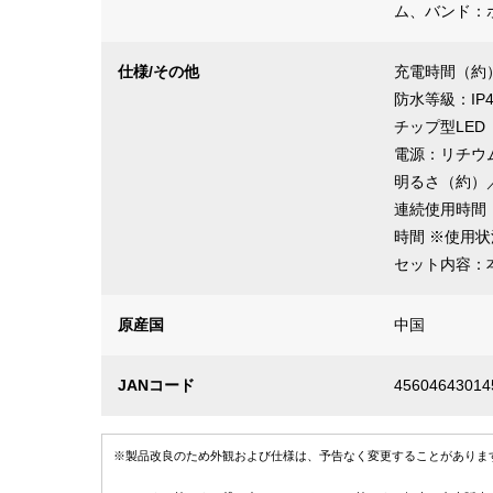
ム、バンド：
仕様/その他
充電時間（約
防水等級：IP4
チップ型LED
電源：リチウム
明るさ（約）／
連続使用時間（
時間 ※使用
セット内容：本体
原産国
中国
JANコード
45604643014
※製品改良のため外観および仕様は、予告なく変更することがありま