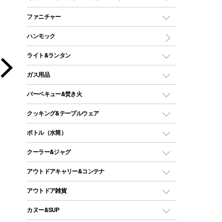
ツールームテント
マミー型（人形型）シュラフ
キャンピングベッド・コット
ファニチャー
ワンポールテント
インナーシュラフ
マット
アウトドアテーブル
ハンモック
シェルターテント
インフレータブルマット
ワンタッチテント
アウトドアチェア
ライト&ランタン
ピロー
ソロテント
レジャーシート
LEDランタン
ガス用品
ロッジ型・オリジナルテント
ファニチャーアクセサリー
ガスランタン
ガスバーナー
タープ
バーベキュー&焚き火
オイルランタン
ガスコンロ
ヘキサタープ
バーベキューコンロ、グリル
クッキング&テーブルウェア
ランタンスタンド
スクエアタープ（レクタタープ）
ガス缶
スタンダードタイプグリル
ダッチオーブン
ボトル（水筒）
LEDライト
メッシュタープ
ガスランタン
焚き火台タイプ（ロースタイル）グリル
スキレット
ステンレスボトル
クーラー&ジャグ
自立式タープ
ヘッドライト
ガストーチ、ライター
卓上タイプグリル
ホットサンドメーカー
シェルター（スクリーンタープ）
スクリュータイプ
キャンドル
クーラーボックス
アウトドアキャリー&コンテナ
パーティータイプグリル
クッカー、コッヘル
パラソル
コップ付きタイプ
多用途タイプグリル
クーラーバッグ
アウトドアキャリー
アウトドア雑貨
クッカーセット
テントアクセサリー
ワンタッチタイプ
ソロキャンプ用グリル
ウォータージャグ
コンテナ
バックパック&バッグ
カヌー&SUP
プラスチックボトル
シェラカップ
ペグ
鉄板、アミ
ウォーターボトル