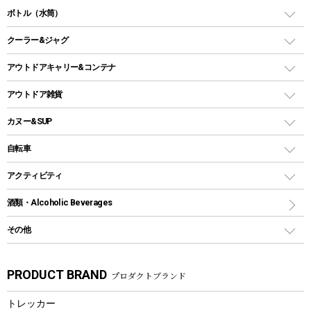
ガス缶
スタンダードタイプグリル
ダッチオーブン
ボトル（水筒）
LEDライト
メッシュタープ
ガスランタン
焚き火台タイプ（ロースタイル）グリル
スキレット
ステンレスボトル
クーラー&ジャグ
自立式タープ
ヘッドライト
ガストーチ、ライター
卓上タイプグリル
ホットサンドメーカー
シェルター（スクリーンタープ）
スクリュータイプ
キャンドル
クーラーボックス
アウトドアキャリー&コンテナ
パーティータイプグリル
クッカー、コッヘル
パラソル
コップ付きタイプ
多用途タイプグリル
クーラーバッグ
アウトドアキャリー
アウトドア雑貨
クッカーセット
テントアクセサリー
ワンタッチタイプ
ソロキャンプ用グリル
ウォータージャグ
コンテナ
バックパック&バッグ
カヌー&SUP
プラスチックボトル
シェラカップ
ペグ
鉄板、アミ
ウォーターボトル
デイパック、ウェストバッグ
ディズニーボトル
ポール
クッキングツール
インフレータブル
自転車
焚き火台&ストーブ
保冷剤
リュック、バックパック
グランドシート
トング
カヌー
火起こし
折りたたみ自転車
アクティビティ
トートバッグ、サコッシュ
ガイドロープ
ナイフ
カヤック
火消し
スポーツサイクル
マリン
酒類・Alcoholic Beverages
ショッピングキャリー
ツール
食器類
SUP
バーベキューツール
シティサイクル
スーツケース
ボディボード
その他
カトラリー
パドル
焚き火アクセサリー
子供向け自転車
その他アウトドア雑貨
ラッシュガード
ガーデニング
タンブラー
フローティングベスト
スモーカー、燻製器
自転車部品
ビーチサンダル
カラビナ
PRODUCT BRAND
プロダクトブランド
湯たんぽ
マグカップ、カップ
ヘルメット
燃料・着火剤・炭
テント
自転車用アクセサリー
レイン
防災用品
ステンレスボトル
エアーポンプ
トレッカー
パラソル
スプレー関係
自転車ウェア