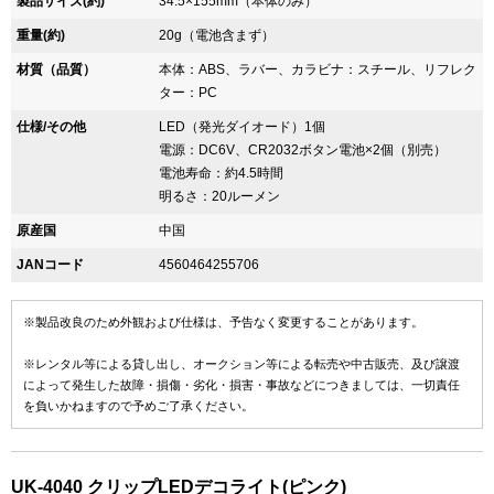
製品サイズ(約)
34.5×155mm（本体のみ）
重量(約)
20g（電池含まず）
材質（品質）
本体：ABS、ラバー、カラビナ：スチール、リフレク
ター：PC
仕様/その他
LED（発光ダイオード）1個
電源：DC6V、CR2032ボタン電池×2個（別売）
電池寿命：約4.5時間
明るさ：20ルーメン
原産国
中国
JANコード
4560464255706
※製品改良のため外観および仕様は、予告なく変更することがあります。
※レンタル等による貸し出し、オークション等による転売や中古販売、及び譲渡
によって発生した故障・損傷・劣化・損害・事故などにつきましては、一切責任
を負いかねますので予めご了承ください。
UK-4040 クリップLEDデコライト(ピンク)