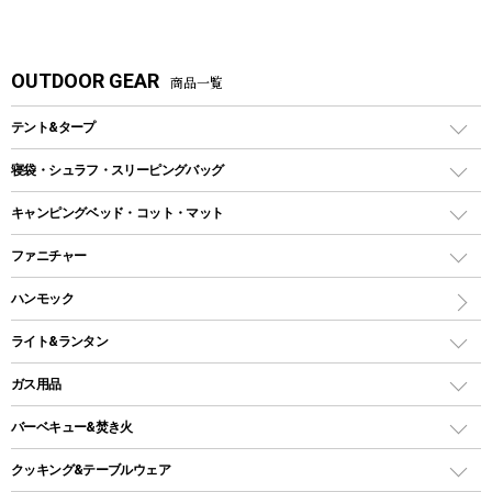
OUTDOOR GEAR
商品一覧
テント&タープ
テント
寝袋・シュラフ・スリーピングバッグ
ドームテント
レクタングラー型（封筒型）シュラフ
キャンピングベッド・コット・マット
ツールームテント
マミー型（人形型）シュラフ
キャンピングベッド・コット
ファニチャー
ワンポールテント
インナーシュラフ
マット
アウトドアテーブル
ハンモック
シェルターテント
インフレータブルマット
ワンタッチテント
アウトドアチェア
ライト&ランタン
ピロー
ソロテント
レジャーシート
LEDランタン
ガス用品
ロッジ型・オリジナルテント
ファニチャーアクセサリー
ガスランタン
ガスバーナー
タープ
バーベキュー&焚き火
オイルランタン
ガスコンロ
ヘキサタープ
バーベキューコンロ、グリル
クッキング&テーブルウェア
ランタンスタンド
スクエアタープ（レクタタープ）