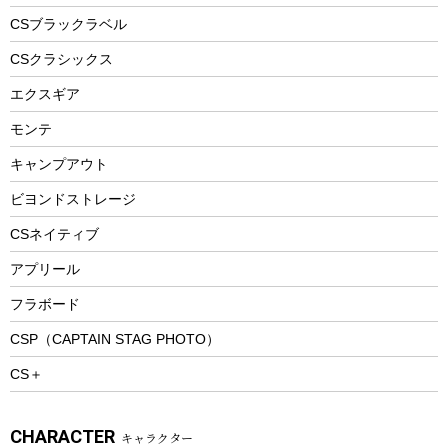
フードボトル
フローティングベスト
アクセサリー
ツール、他
CSブラックラベル
ヘルメット
コーヒー&ミル
CSクラシックス
エアーポンプ
トレー
エクスギア
ビーチテント
ランチョンマット
モンテ
ウィンター
ランチボックス
キャンプアウト
スノーシュー
ピクニックセット
防寒ウェア
ビヨンドストレージ
ツール&アクセサリー
CSネイティブ
トレッキング
アプリール
トレッキングステッキ
フラボード
トレッキングアクセサリー
CSP（CAPTAIN STAG PHOTO）
プレイグッズ
CS＋
ウェルネス
アクセサリー
CHARACTER
キャラクター
ウェア、タオル