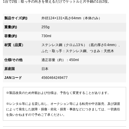
1台で2役：取っ手の向きを替えるだけでケットルと片手鍋の1台2役。
製品サイズ(約)
外径124×131×高さ64mm（本体のみ）
重量(約)
255g
容量(約)
730ml
材質（品質）
ステンレス鋼（クロム13％）（底の厚さ0.4mm）、
ふた・取っ手：ステンレス鋼、つまみ：天然木
仕様/その他
適正容量（約）：450ml
原産国
日本
JANコード
4560464249477
※製品改良のため外観および仕様は、予告なく変更することがあります。
※レンタル等による貸し出し、オークション等による転売や中古販売、及び譲渡
によって発生した故障・損傷・劣化・損害・事故などにつきましては、一切責任
を負いかねますので予めご了承ください。