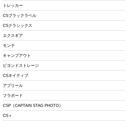
防災用品
ステンレスボトル
エアーポンプ
トレッカー
パラソル
スプレー関係
自転車ウェア
フードボトル
フローティングベスト
アクセサリー
ツール、他
CSブラックラベル
ヘルメット
コーヒー&ミル
CSクラシックス
エアーポンプ
トレー
エクスギア
ビーチテント
ランチョンマット
モンテ
ウィンター
ランチボックス
キャンプアウト
スノーシュー
ピクニックセット
防寒ウェア
ビヨンドストレージ
ツール&アクセサリー
CSネイティブ
トレッキング
アプリール
トレッキングステッキ
フラボード
トレッキングアクセサリー
CSP（CAPTAIN STAG PHOTO）
プレイグッズ
CS＋
ウェルネス
アクセサリー