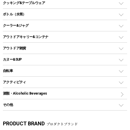
ガスコンロ
バーベキューコンロ、グリル
クッキング&テーブルウェア
ランタンスタンド
スクエアタープ（レクタタープ）
ガス缶
スタンダードタイプグリル
ダッチオーブン
ボトル（水筒）
LEDライト
メッシュタープ
ガスランタン
焚き火台タイプ（ロースタイル）グリル
スキレット
ステンレスボトル
クーラー&ジャグ
自立式タープ
ヘッドライト
ガストーチ、ライター
卓上タイプグリル
ホットサンドメーカー
シェルター（スクリーンタープ）
スクリュータイプ
キャンドル
クーラーボックス
アウトドアキャリー&コンテナ
パーティータイプグリル
クッカー、コッヘル
パラソル
コップ付きタイプ
多用途タイプグリル
クーラーバッグ
アウトドアキャリー
アウトドア雑貨
クッカーセット
テントアクセサリー
ワンタッチタイプ
ソロキャンプ用グリル
ウォータージャグ
コンテナ
バックパック&バッグ
カヌー&SUP
プラスチックボトル
シェラカップ
ペグ
鉄板、アミ
ウォーターボトル
デイパック、ウェストバッグ
ディズニーボトル
ポール
クッキングツール
インフレータブル
自転車
焚き火台&ストーブ
保冷剤
リュック、バックパック
グランドシート
トング
カヌー
火起こし
折りたたみ自転車
アクティビティ
トートバッグ、サコッシュ
ガイドロープ
ナイフ
カヤック
火消し
スポーツサイクル
マリン
酒類・Alcoholic Beverages
ショッピングキャリー
ツール
食器類
SUP
バーベキューツール
シティサイクル
スーツケース
ボディボード
その他
カトラリー
パドル
焚き火アクセサリー
子供向け自転車
その他アウトドア雑貨
ラッシュガード
ガーデニング
タンブラー
フローティングベスト
スモーカー、燻製器
自転車部品
ビーチサンダル
カラビナ
PRODUCT BRAND
プロダクトブランド
湯たんぽ
マグカップ、カップ
ヘルメット
燃料・着火剤・炭
テント
自転車用アクセサリー
レイン