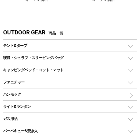
OUTDOOR GEAR
商品一覧
テント&タープ
テント
寝袋・シュラフ・スリーピングバッグ
ドームテント
レクタングラー型（封筒型）シュラフ
キャンピングベッド・コット・マット
ツールームテント
マミー型（人形型）シュラフ
キャンピングベッド・コット
ファニチャー
ワンポールテント
インナーシュラフ
マット
アウトドアテーブル
ハンモック
シェルターテント
インフレータブルマット
ワンタッチテント
アウトドアチェア
ライト&ランタン
ピロー
ソロテント
レジャーシート
LEDランタン
ガス用品
ロッジ型・オリジナルテント
ファニチャーアクセサリー
ガスランタン
ガスバーナー
タープ
バーベキュー&焚き火
オイルランタン
ヘキサタープ