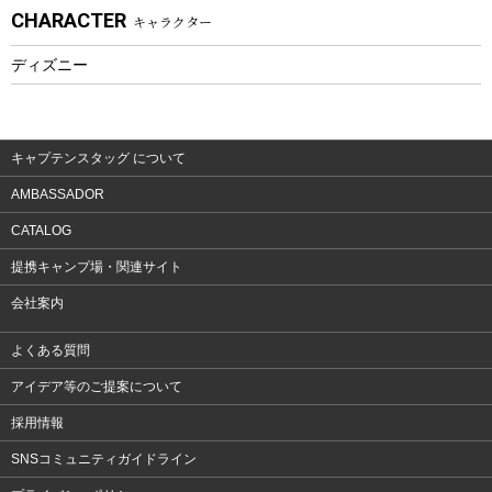
CHARACTER
キャラクター
ウェア、タオル
フィットネス
ディズニー
ウェア
アクセサリー
キャプテンスタッグ について
AMBASSADOR
CATALOG
提携キャンプ場・関連サイト
会社案内
よくある質問
アイデア等のご提案について
採用情報
SNSコミュニティガイドライン