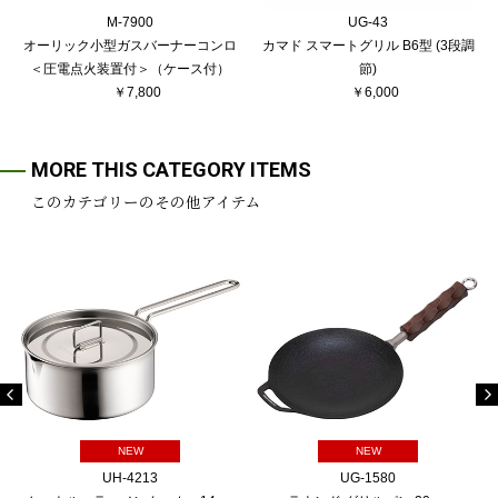
M-7900
UG-43
オーリック小型ガスバーナーコンロ
カマド スマートグリル B6型 (3段調
＜圧電点火装置付＞（ケース付）
節)
￥7,800
￥6,000
MORE THIS CATEGORY ITEMS
このカテゴリーのその他アイテム
NEW
NEW
UH-4213
UG-1580