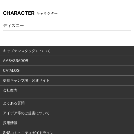
アクセサリー
CHARACTER
キャラクター
ウェア、タオル
フィットネス
ディズニー
ウェア
アクセサリー
キャプテンスタッグ について
AMBASSADOR
CATALOG
提携キャンプ場・関連サイト
会社案内
よくある質問
アイデア等のご提案について
採用情報
SNSコミュニティガイドライン