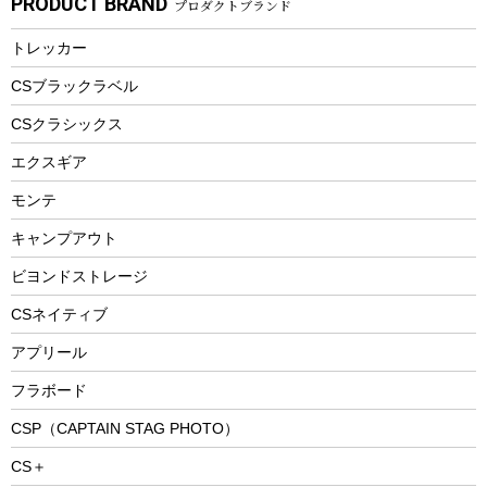
PRODUCT BRAND
プロダクトブランド
湯たんぽ
マグカップ、カップ
ヘルメット
燃料・着火剤・炭
テント
自転車用アクセサリー
レイン
防災用品
ステンレスボトル
エアーポンプ
トレッカー
パラソル
スプレー関係
自転車ウェア
フードボトル
フローティングベスト
アクセサリー
ツール、他
CSブラックラベル
ヘルメット
コーヒー&ミル
CSクラシックス
エアーポンプ
トレー
エクスギア
ビーチテント
ランチョンマット
モンテ
ウィンター
ランチボックス
キャンプアウト
スノーシュー
ピクニックセット
防寒ウェア
ビヨンドストレージ
ツール&アクセサリー
CSネイティブ
トレッキング
アプリール
トレッキングステッキ
フラボード
トレッキングアクセサリー
CSP（CAPTAIN STAG PHOTO）
プレイグッズ
CS＋
ウェルネス