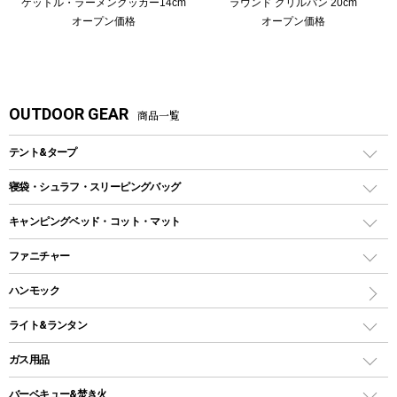
ケットル・ラーメンクッカー14cm
ラウンド グリルパン 20cm
オープン価格
オープン価格
OUTDOOR GEAR
商品一覧
テント&タープ
テント
寝袋・シュラフ・スリーピングバッグ
ドームテント
レクタングラー型（封筒型）シュラフ
キャンピングベッド・コット・マット
ツールームテント
マミー型（人形型）シュラフ
キャンピングベッド・コット
ファニチャー
ワンポールテント
インナーシュラフ
マット
アウトドアテーブル
ハンモック
シェルターテント
インフレータブルマット
ワンタッチテント
アウトドアチェア
ライト&ランタン
ピロー
ソロテント
レジャーシート
LEDランタン
ガス用品
ロッジ型・オリジナルテント
ファニチャーアクセサリー
ガスランタン
ガスバーナー
タープ
バーベキュー&焚き火