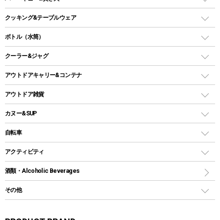
オイルランタン
ガスコンロ
ヘキサタープ
バーベキューコンロ、グリル
クッキング&テーブルウェア
ランタンスタンド
スクエアタープ（レクタタープ）
ガス缶
スタンダードタイプグリル
ダッチオーブン
ボトル（水筒）
LEDライト
メッシュタープ
ガスランタン
焚き火台タイプ（ロースタイル）グリル
スキレット
ステンレスボトル
クーラー&ジャグ
自立式タープ
ヘッドライト
ガストーチ、ライター
卓上タイプグリル
ホットサンドメーカー
シェルター（スクリーンタープ）
スクリュータイプ
キャンドル
クーラーボックス
アウトドアキャリー&コンテナ
パーティータイプグリル
クッカー、コッヘル
パラソル
コップ付きタイプ
多用途タイプグリル
クーラーバッグ
アウトドアキャリー
アウトドア雑貨
クッカーセット
テントアクセサリー
ワンタッチタイプ
ソロキャンプ用グリル
ウォータージャグ
コンテナ
バックパック&バッグ
カヌー&SUP
プラスチックボトル
シェラカップ
ペグ
鉄板、アミ
ウォーターボトル
デイパック、ウェストバッグ
ディズニーボトル
ポール
クッキングツール
インフレータブル
自転車
焚き火台&ストーブ
保冷剤
リュック、バックパック
グランドシート
トング
カヌー
火起こし
折りたたみ自転車
アクティビティ
トートバッグ、サコッシュ
ガイドロープ
ナイフ
カヤック
火消し
スポーツサイクル
マリン
酒類・Alcoholic Beverages
ショッピングキャリー
ツール
食器類
SUP
バーベキューツール
シティサイクル
スーツケース
ボディボード
その他
カトラリー
パドル
焚き火アクセサリー
子供向け自転車
その他アウトドア雑貨
ラッシュガード
ガーデニング
タンブラー
フローティングベスト
スモーカー、燻製器
自転車部品
ビーチサンダル
カラビナ