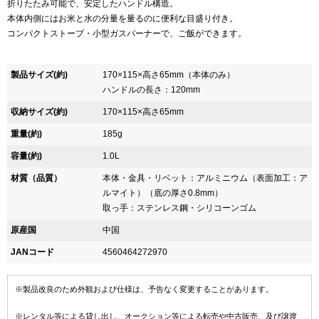
折りたたみ可能で、安定したハンドル構造。
本体内側にはお米と水の分量を量るのに便利な目盛り付き。
コンパクトストーブ・小型ガスバーナーで、ご飯ができます。
製品サイズ(約)
170×115×高さ65mm（本体のみ）
ハンドルの長さ：120mm
収納サイズ(約)
170×115×高さ65mm
重量(約)
185g
容量(約)
1.0L
材質（品質）
本体・金具・リベット：アルミニウム（表面加工：ア
ルマイト）（底の厚さ0.8mm）
取っ手：ステンレス鋼・シリコーンゴム
原産国
中国
JANコード
4560464272970
※製品改良のため外観および仕様は、予告なく変更することがあります。
※レンタル等による貸し出し、オークション等による転売や中古販売、及び譲渡