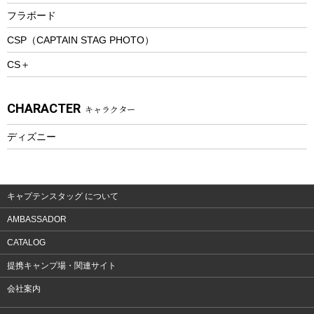
トレッキングステッキ
フラボード
トレッキングアクセサリー
CSP（CAPTAIN STAG PHOTO）
プレイグッズ
CS＋
ウェルネス
アクセサリー
CHARACTER
キャラクター
ウェア、タオル
フィットネス
ディズニー
ウェア
アクセサリー
キャプテンスタッグ について
AMBASSADOR
CATALOG
提携キャンプ場・関連サイト
会社案内