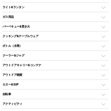
インフレータブルマット
ワンタッチテント
アウトドアチェア
ライト&ランタン
ピロー
ソロテント
レジャーシート
LEDランタン
ガス用品
ロッジ型・オリジナルテント
ファニチャーアクセサリー
ガスランタン
ガスバーナー
タープ
バーベキュー&焚き火
オイルランタン
ガスコンロ
ヘキサタープ
バーベキューコンロ、グリル
クッキング&テーブルウェア
ランタンスタンド
スクエアタープ（レクタタープ）
ガス缶
スタンダードタイプグリル
ダッチオーブン
ボトル（水筒）
LEDライト
メッシュタープ
ガスランタン
焚き火台タイプ（ロースタイル）グリル
スキレット
ステンレスボトル
クーラー&ジャグ
自立式タープ
ヘッドライト
ガストーチ、ライター
卓上タイプグリル
ホットサンドメーカー
シェルター（スクリーンタープ）
スクリュータイプ
キャンドル
クーラーボックス
アウトドアキャリー&コンテナ
パーティータイプグリル
クッカー、コッヘル
パラソル
コップ付きタイプ
多用途タイプグリル
クーラーバッグ
アウトドアキャリー
アウトドア雑貨
クッカーセット
テントアクセサリー
ワンタッチタイプ
ソロキャンプ用グリル
ウォータージャグ
コンテナ
バックパック&バッグ
カヌー&SUP
プラスチックボトル
シェラカップ
ペグ
鉄板、アミ
ウォーターボトル
デイパック、ウェストバッグ
ディズニーボトル
ポール
クッキングツール
インフレータブル
自転車
焚き火台&ストーブ
保冷剤
リュック、バックパック
グランドシート
トング
カヌー
火起こし
折りたたみ自転車
アクティビティ
トートバッグ、サコッシュ
ガイドロープ
ナイフ
カヤック
火消し