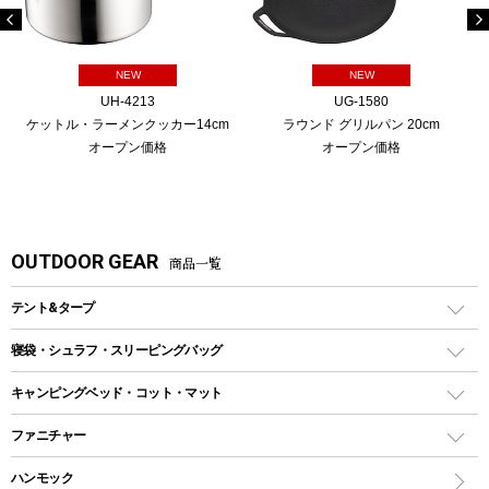
NEW
NEW
UH-4213
UG-1580
ケットル・ラーメンクッカー14cm
ラウンド グリルパン 20cm
オープン価格
オープン価格
OUTDOOR GEAR
商品一覧
テント&タープ
テント
寝袋・シュラフ・スリーピングバッグ
ドームテント
レクタングラー型（封筒型）シュラフ
キャンピングベッド・コット・マット
ツールームテント
マミー型（人形型）シュラフ
キャンピングベッド・コット
ファニチャー
ワンポールテント
インナーシュラフ
マット
アウトドアテーブル
ハンモック
シェルターテント