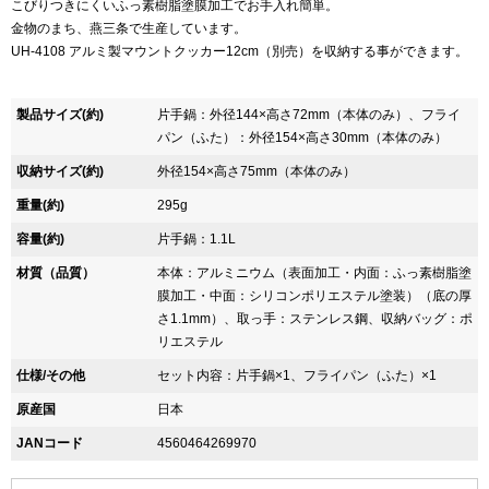
こびりつきにくいふっ素樹脂塗膜加工でお手入れ簡単。
金物のまち、燕三条で生産しています。
UH-4108 アルミ製マウントクッカー12cm（別売）を収納する事ができます。
製品サイズ(約)
片手鍋：外径144×高さ72mm（本体のみ）、フライ
パン（ふた）：外径154×高さ30mm（本体のみ）
収納サイズ(約)
外径154×高さ75mm（本体のみ）
重量(約)
295g
容量(約)
片手鍋：1.1L
材質（品質）
本体：アルミニウム（表面加工・内面：ふっ素樹脂塗
膜加工・中面：シリコンポリエステル塗装）（底の厚
さ1.1mm）、取っ手：ステンレス鋼、収納バッグ：ポ
リエステル
仕様/その他
セット内容：片手鍋×1、フライパン（ふた）×1
原産国
日本
JANコード
4560464269970