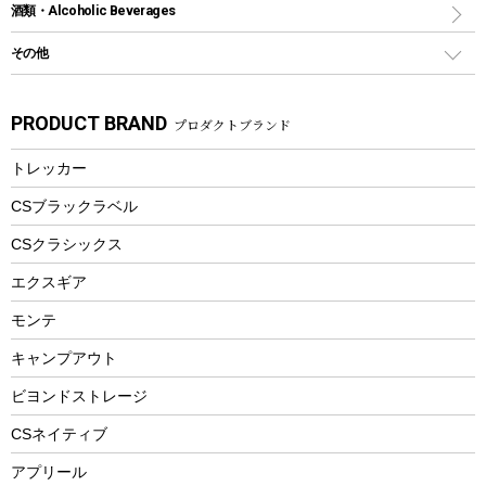
スポーツサイクル
マリン
酒類・Alcoholic Beverages
ショッピングキャリー
ツール
食器類
SUP
バーベキューツール
シティサイクル
スーツケース
ボディボード
その他
カトラリー
パドル
焚き火アクセサリー
子供向け自転車
その他アウトドア雑貨
ラッシュガード
ガーデニング
タンブラー
フローティングベスト
スモーカー、燻製器
自転車部品
ビーチサンダル
カラビナ
PRODUCT BRAND
プロダクトブランド
湯たんぽ
マグカップ、カップ
ヘルメット
燃料・着火剤・炭
テント
自転車用アクセサリー
レイン
防災用品
ステンレスボトル
エアーポンプ
トレッカー
パラソル
スプレー関係
自転車ウェア
フードボトル
フローティングベスト
アクセサリー
ツール、他
CSブラックラベル
ヘルメット
コーヒー&ミル
CSクラシックス
エアーポンプ
トレー
エクスギア
ビーチテント
ランチョンマット
モンテ
ウィンター
ランチボックス
キャンプアウト
スノーシュー
ピクニックセット
防寒ウェア
ビヨンドストレージ
ツール&アクセサリー
CSネイティブ
トレッキング
アプリール