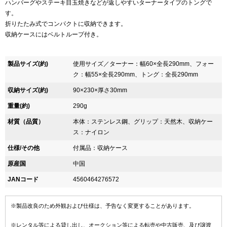
ハンバーグやステーキ目玉焼きなどが返しやすいターナータイプのトングで
す。
折りたたみ式でコンパクトに収納できます。
収納ケースにはベルトループ付き。
製品サイズ(約)
使用サイズ／ターナー：幅60×全長290mm、フォー
ク：幅55×全長290mm、トング：全長290mm
収納サイズ(約)
90×230×厚さ30mm
重量(約)
290g
材質（品質）
本体：ステンレス鋼、グリップ：天然木、収納ケー
ス：ナイロン
仕様/その他
付属品：収納ケース
原産国
中国
JANコード
4560464276572
※製品改良のため外観および仕様は、予告なく変更することがあります。
※レンタル等による貸し出し、オークション等による転売や中古販売、及び譲渡