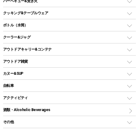
ガスバーナー
タープ
バーベキュー&焚き火
オイルランタン
ガスコンロ
ヘキサタープ
バーベキューコンロ、グリル
クッキング&テーブルウェア
ランタンスタンド
スクエアタープ（レクタタープ）
ガス缶
スタンダードタイプグリル
ダッチオーブン
ボトル（水筒）
LEDライト
メッシュタープ
ガスランタン
焚き火台タイプ（ロースタイル）グリル
スキレット
ステンレスボトル
クーラー&ジャグ
自立式タープ
ヘッドライト
ガストーチ、ライター
卓上タイプグリル
ホットサンドメーカー
シェルター（スクリーンタープ）
スクリュータイプ
キャンドル
クーラーボックス
アウトドアキャリー&コンテナ
パーティータイプグリル
クッカー、コッヘル
パラソル
コップ付きタイプ
多用途タイプグリル
クーラーバッグ
アウトドアキャリー
アウトドア雑貨
クッカーセット
テントアクセサリー
ワンタッチタイプ
ソロキャンプ用グリル
ウォータージャグ
コンテナ
バックパック&バッグ
カヌー&SUP
プラスチックボトル
シェラカップ
ペグ
鉄板、アミ
ウォーターボトル
デイパック、ウェストバッグ
ディズニーボトル
ポール
クッキングツール
インフレータブル
自転車
焚き火台&ストーブ
保冷剤
リュック、バックパック
グランドシート
トング
カヌー
火起こし
折りたたみ自転車
アクティビティ
トートバッグ、サコッシュ
ガイドロープ
ナイフ
カヤック
火消し
スポーツサイクル
マリン
酒類・Alcoholic Beverages
ショッピングキャリー
ツール
食器類
SUP
バーベキューツール
シティサイクル
スーツケース
ボディボード
その他
カトラリー
パドル
焚き火アクセサリー
子供向け自転車
その他アウトドア雑貨
ラッシュガード
ガーデニング
タンブラー
フローティングベスト
スモーカー、燻製器
自転車部品
ビーチサンダル
カラビナ