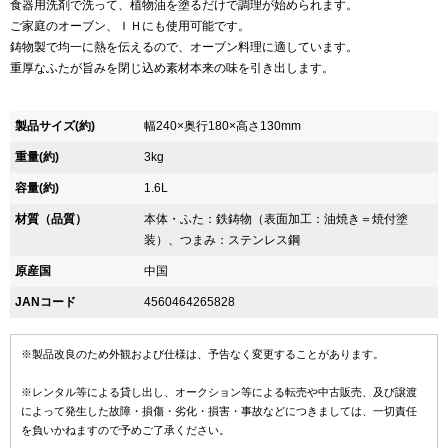
食器用洗剤で洗って、植物油を塗るだけで調理が始められます。
ご家庭のオーブン、ＩＨにも使用可能です。
鋳物製で均一に熱を伝えるので、オーブン料理に適しています。
重厚なふたが旨みを閉じ込め素材本来の味を引き出します。
製品サイズ(約)
幅240×奥行180×高さ130mm
重量(約)
3kg
容量(約)
1.6L
材質（品質）
本体・ふた：鉄鋳物（表面加工：油焼き＝焼付塗
装）、つまみ：ステンレス鋼
原産国
中国
JANコード
4560464265828
※製品改良のため外観および仕様は、予告なく変更することがあります。
※レンタル等による貸し出し、オークション等による転売や中古販売、及び譲渡
によって発生した故障・損傷・劣化・損害・事故などにつきましては、一切責任
を負いかねますので予めご了承ください。