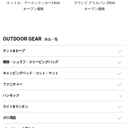
ケットル・ラーメンクッカー14cm
ラウンド グリルパン 20cm
オープン価格
オープン価格
OUTDOOR GEAR
商品一覧
テント&タープ
テント
寝袋・シュラフ・スリーピングバッグ
ドームテント
レクタングラー型（封筒型）シュラフ
キャンピングベッド・コット・マット
ツールームテント
マミー型（人形型）シュラフ
キャンピングベッド・コット
ファニチャー
ワンポールテント
インナーシュラフ
マット
アウトドアテーブル
ハンモック
シェルターテント
インフレータブルマット
ワンタッチテント
アウトドアチェア
ライト&ランタン
ピロー
ソロテント
レジャーシート
LEDランタン
ガス用品
ロッジ型・オリジナルテント
ファニチャーアクセサリー
ガスランタン