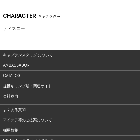
アクセサリー
CHARACTER
キャラクター
ウェア、タオル
フィットネス
ディズニー
ウェア
アクセサリー
キャプテンスタッグ について
AMBASSADOR
CATALOG
提携キャンプ場・関連サイト
会社案内
よくある質問
アイデア等のご提案について
採用情報