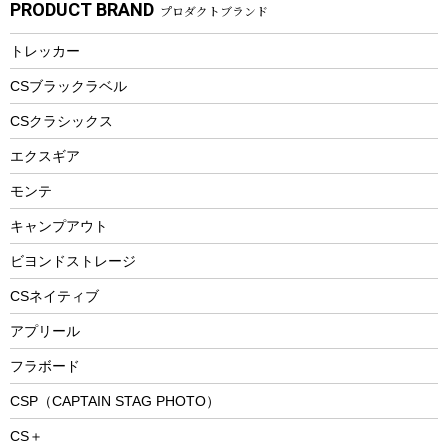
PRODUCT BRAND
プロダクトブランド
湯たんぽ
マグカップ、カップ
ヘルメット
燃料・着火剤・炭
テント
自転車用アクセサリー
レイン
防災用品
ステンレスボトル
エアーポンプ
トレッカー
パラソル
スプレー関係
自転車ウェア
フードボトル
フローティングベスト
アクセサリー
ツール、他
CSブラックラベル
ヘルメット
コーヒー&ミル
CSクラシックス
エアーポンプ
トレー
エクスギア
ビーチテント
ランチョンマット
モンテ
ウィンター
ランチボックス
キャンプアウト
スノーシュー
ピクニックセット
防寒ウェア
ビヨンドストレージ
ツール&アクセサリー
CSネイティブ
トレッキング
アプリール
トレッキングステッキ
フラボード
トレッキングアクセサリー
CSP（CAPTAIN STAG PHOTO）
プレイグッズ
CS＋
ウェルネス