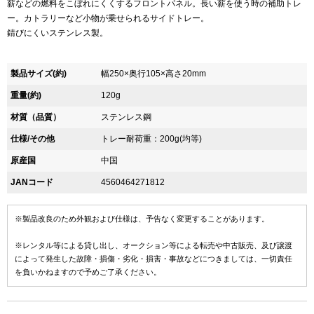
薪などの燃料をこぼれにくくするフロントパネル。長い薪を使う時の補助トレ
ー。カトラリーなど小物が乗せられるサイドトレー。
錆びにくいステンレス製。
製品サイズ(約)
幅250×奥行105×高さ20mm
重量(約)
120g
材質（品質）
ステンレス鋼
仕様/その他
トレー耐荷重：200g(均等)
原産国
中国
JANコード
4560464271812
※製品改良のため外観および仕様は、予告なく変更することがあります。
※レンタル等による貸し出し、オークション等による転売や中古販売、及び譲渡
によって発生した故障・損傷・劣化・損害・事故などにつきましては、一切責任
を負いかねますので予めご了承ください。