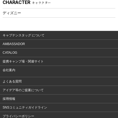
CHARACTER
キャラクター
ウェア、タオル
フィットネス
ディズニー
ウェア
アクセサリー
キャプテンスタッグ について
AMBASSADOR
CATALOG
提携キャンプ場・関連サイト
会社案内
よくある質問
アイデア等のご提案について
採用情報
SNSコミュニティガイドライン
プライバシーポリシー