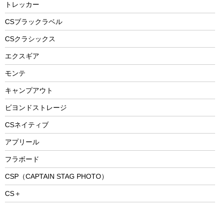
防災用品
ステンレスボトル
エアーポンプ
トレッカー
パラソル
スプレー関係
自転車ウェア
フードボトル
フローティングベスト
アクセサリー
ツール、他
CSブラックラベル
ヘルメット
コーヒー&ミル
CSクラシックス
エアーポンプ
トレー
エクスギア
ビーチテント
ランチョンマット
モンテ
ウィンター
ランチボックス
キャンプアウト
スノーシュー
ピクニックセット
防寒ウェア
ビヨンドストレージ
ツール&アクセサリー
CSネイティブ
トレッキング
アプリール
トレッキングステッキ
フラボード
トレッキングアクセサリー
CSP（CAPTAIN STAG PHOTO）
プレイグッズ
CS＋
ウェルネス
アクセサリー