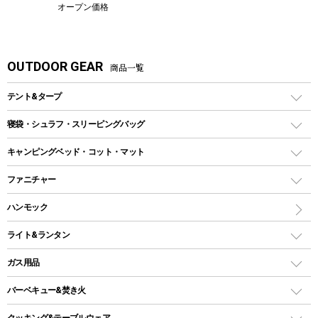
オープン価格
OUTDOOR GEAR
商品一覧
テント&タープ
テント
寝袋・シュラフ・スリーピングバッグ
ドームテント
レクタングラー型（封筒型）シュラフ
キャンピングベッド・コット・マット
ツールームテント
マミー型（人形型）シュラフ
キャンピングベッド・コット
ファニチャー
ワンポールテント
インナーシュラフ
マット
アウトドアテーブル
ハンモック
シェルターテント
インフレータブルマット
ワンタッチテント
アウトドアチェア
ライト&ランタン
ピロー
ソロテント
レジャーシート
LEDランタン
ガス用品
ロッジ型・オリジナルテント
ファニチャーアクセサリー
ガスランタン
ガスバーナー
タープ
バーベキュー&焚き火
オイルランタン
ガスコンロ
ヘキサタープ
バーベキューコンロ、グリル
クッキング&テーブルウェア