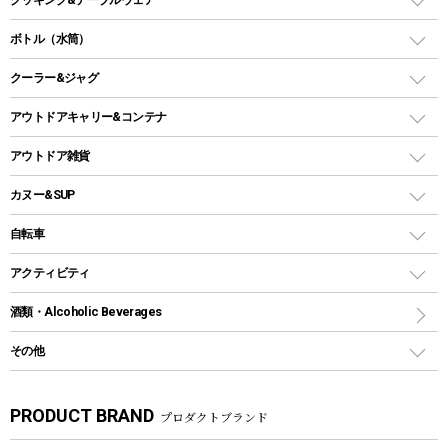
ランタンスタンド
スクエアタープ（レクタタープ）
ガス缶
スタンダードタイプグリル
ダッチオーブン
ボトル（水筒）
LEDライト
メッシュタープ
ガスランタン
焚き火台タイプ（ロースタイル）グリル
スキレット
ステンレスボトル
クーラー&ジャグ
自立式タープ
ヘッドライト
ガストーチ、ライター
卓上タイプグリル
ホットサンドメーカー
シェルター（スクリーンタープ）
スクリュータイプ
キャンドル
クーラーボックス
アウトドアキャリー&コンテナ
パーティータイプグリル
クッカー、コッヘル
パラソル
コップ付きタイプ
多用途タイプグリル
クーラーバッグ
アウトドアキャリー
アウトドア雑貨
クッカーセット
テントアクセサリー
ワンタッチタイプ
ソロキャンプ用グリル
ウォータージャグ
コンテナ
バックパック&バッグ
カヌー&SUP
プラスチックボトル
シェラカップ
ペグ
鉄板、アミ
ウォーターボトル
デイパック、ウェストバッグ
ディズニーボトル
ポール
クッキングツール
インフレータブル
自転車
焚き火台&ストーブ
保冷剤
リュック、バックパック
グランドシート
トング
カヌー
火起こし
折りたたみ自転車
アクティビティ
トートバッグ、サコッシュ
ガイドロープ
ナイフ
カヤック
火消し
スポーツサイクル
マリン
酒類・Alcoholic Beverages
ショッピングキャリー
ツール
食器類
SUP
バーベキューツール
シティサイクル
スーツケース
ボディボード
その他
カトラリー
パドル
焚き火アクセサリー
子供向け自転車
その他アウトドア雑貨
ラッシュガード
ガーデニング
タンブラー
フローティングベスト
スモーカー、燻製器
自転車部品
ビーチサンダル
カラビナ
PRODUCT BRAND
プロダクトブランド
湯たんぽ
マグカップ、カップ
ヘルメット
燃料・着火剤・炭
テント
自転車用アクセサリー
レイン