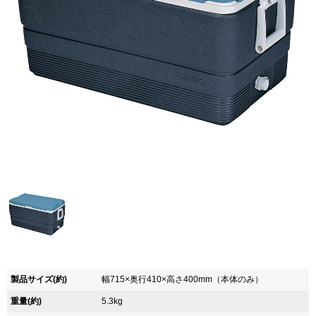
製品サイズ(約)
幅715×奥行410×高さ400mm（本体のみ）
重量(約)
5.3kg