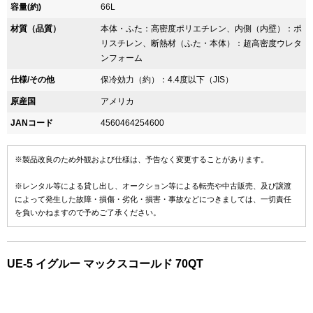
容量(約)
66L
材質（品質）
本体・ふた：高密度ポリエチレン、内側（内壁）：ポ
リスチレン、断熱材（ふた・本体）：超高密度ウレタ
ンフォーム
仕様/その他
保冷効力（約）：4.4度以下（JIS）
原産国
アメリカ
JANコード
4560464254600
※製品改良のため外観および仕様は、予告なく変更することがあります。
※レンタル等による貸し出し、オークション等による転売や中古販売、及び譲渡
によって発生した故障・損傷・劣化・損害・事故などにつきましては、一切責任
を負いかねますので予めご了承ください。
UE-5 イグルー マックスコールド 70QT