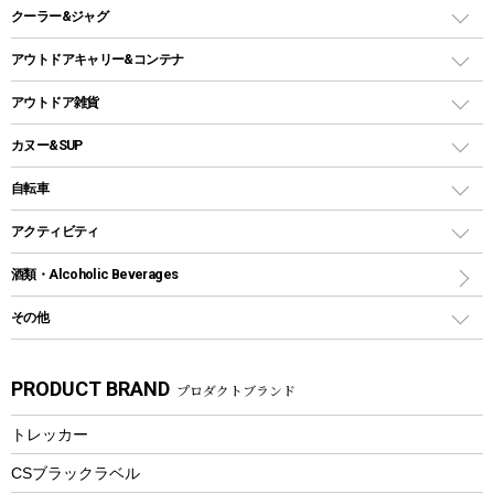
スキレット
ステンレスボトル
クーラー&ジャグ
自立式タープ
ヘッドライト
ガストーチ、ライター
卓上タイプグリル
ホットサンドメーカー
シェルター（スクリーンタープ）
スクリュータイプ
キャンドル
クーラーボックス
アウトドアキャリー&コンテナ
パーティータイプグリル
クッカー、コッヘル
パラソル
コップ付きタイプ
多用途タイプグリル
クーラーバッグ
アウトドアキャリー
アウトドア雑貨
クッカーセット
テントアクセサリー
ワンタッチタイプ
ソロキャンプ用グリル
ウォータージャグ
コンテナ
バックパック&バッグ
カヌー&SUP
プラスチックボトル
シェラカップ
ペグ
鉄板、アミ
ウォーターボトル
デイパック、ウェストバッグ
ディズニーボトル
ポール
クッキングツール
インフレータブル
自転車
焚き火台&ストーブ
保冷剤
リュック、バックパック
グランドシート
トング
カヌー
火起こし
折りたたみ自転車
アクティビティ
トートバッグ、サコッシュ
ガイドロープ
ナイフ
カヤック
火消し
スポーツサイクル
マリン
酒類・Alcoholic Beverages
ショッピングキャリー
ツール
食器類
SUP
バーベキューツール
シティサイクル
スーツケース
ボディボード
その他
カトラリー
パドル
焚き火アクセサリー
子供向け自転車
その他アウトドア雑貨
ラッシュガード
ガーデニング
タンブラー
フローティングベスト
スモーカー、燻製器
自転車部品
ビーチサンダル
カラビナ
PRODUCT BRAND
プロダクトブランド
湯たんぽ
マグカップ、カップ
ヘルメット
燃料・着火剤・炭
テント
自転車用アクセサリー
レイン
防災用品
ステンレスボトル
エアーポンプ
トレッカー
パラソル
スプレー関係
自転車ウェア
フードボトル
フローティングベスト
アクセサリー
ツール、他
CSブラックラベル