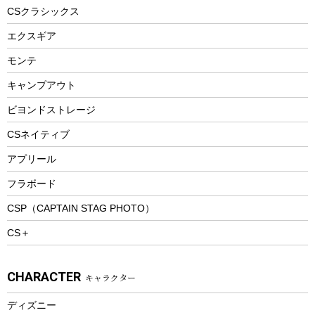
ヘルメット
コーヒー&ミル
CSクラシックス
エアーポンプ
トレー
エクスギア
ビーチテント
ランチョンマット
モンテ
ウィンター
ランチボックス
キャンプアウト
スノーシュー
ピクニックセット
防寒ウェア
ビヨンドストレージ
ツール&アクセサリー
CSネイティブ
トレッキング
アプリール
トレッキングステッキ
フラボード
トレッキングアクセサリー
CSP（CAPTAIN STAG PHOTO）
プレイグッズ
CS＋
ウェルネス
アクセサリー
CHARACTER
キャラクター
ウェア、タオル
フィットネス
ディズニー