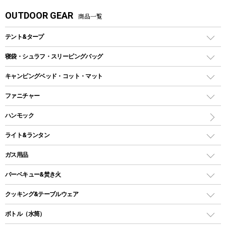
OUTDOOR GEAR
商品一覧
テント&タープ
テント
寝袋・シュラフ・スリーピングバッグ
ドームテント
レクタングラー型（封筒型）シュラフ
キャンピングベッド・コット・マット
ツールームテント
マミー型（人形型）シュラフ
キャンピングベッド・コット
ファニチャー
ワンポールテント
インナーシュラフ
マット
アウトドアテーブル
ハンモック
シェルターテント
インフレータブルマット
ワンタッチテント
アウトドアチェア
ライト&ランタン
ピロー
ソロテント
レジャーシート
LEDランタン
ガス用品
ロッジ型・オリジナルテント
ファニチャーアクセサリー
ガスランタン
ガスバーナー
タープ
バーベキュー&焚き火
オイルランタン
ガスコンロ
ヘキサタープ
バーベキューコンロ、グリル
クッキング&テーブルウェア
ランタンスタンド
スクエアタープ（レクタタープ）
ガス缶
スタンダードタイプグリル
ダッチオーブン
ボトル（水筒）
LEDライト
メッシュタープ
ガスランタン
焚き火台タイプ（ロースタイル）グリル