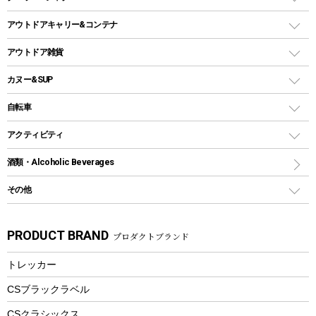
ガストーチ、ライター
卓上タイプグリル
ホットサンドメーカー
シェルター（スクリーンタープ）
スクリュータイプ
キャンドル
クーラーボックス
アウトドアキャリー&コンテナ
パーティータイプグリル
クッカー、コッヘル
パラソル
コップ付きタイプ
多用途タイプグリル
クーラーバッグ
アウトドアキャリー
アウトドア雑貨
クッカーセット
テントアクセサリー
ワンタッチタイプ
ソロキャンプ用グリル
ウォータージャグ
コンテナ
バックパック&バッグ
カヌー&SUP
プラスチックボトル
シェラカップ
ペグ
鉄板、アミ
ウォーターボトル
デイパック、ウェストバッグ
ディズニーボトル
ポール
クッキングツール
インフレータブル
自転車
焚き火台&ストーブ
保冷剤
リュック、バックパック
グランドシート
トング
カヌー
火起こし
折りたたみ自転車
アクティビティ
トートバッグ、サコッシュ
ガイドロープ
ナイフ
カヤック
火消し
スポーツサイクル
マリン
酒類・Alcoholic Beverages
ショッピングキャリー
ツール
食器類
SUP
バーベキューツール
シティサイクル
スーツケース
ボディボード
その他
カトラリー
パドル
焚き火アクセサリー
子供向け自転車
その他アウトドア雑貨
ラッシュガード
ガーデニング
タンブラー
フローティングベスト
スモーカー、燻製器
自転車部品
ビーチサンダル
カラビナ
PRODUCT BRAND
プロダクトブランド
湯たんぽ
マグカップ、カップ
ヘルメット
燃料・着火剤・炭
テント
自転車用アクセサリー
レイン
防災用品
ステンレスボトル
エアーポンプ
トレッカー
パラソル
スプレー関係
自転車ウェア
フードボトル
フローティングベスト
アクセサリー
ツール、他
CSブラックラベル
ヘルメット
コーヒー&ミル
CSクラシックス