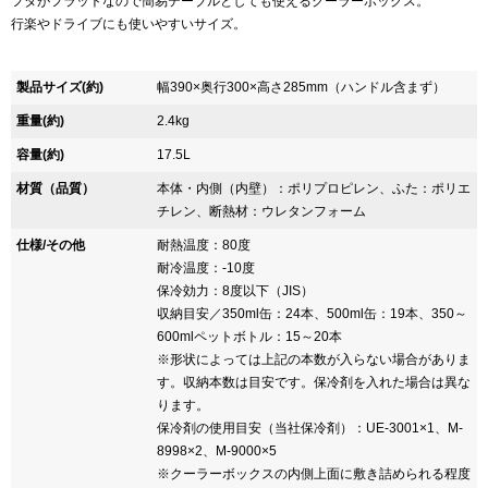
フタがフラットなので簡易テーブルとしても使えるクーラーボックス。
行楽やドライブにも使いやすいサイズ。
製品サイズ(約)
幅390×奥行300×高さ285mm（ハンドル含まず）
重量(約)
2.4kg
容量(約)
17.5L
材質（品質）
本体・内側（内壁）：ポリプロピレン、ふた：ポリエ
チレン、断熱材：ウレタンフォーム
仕様/その他
耐熱温度：80度
耐冷温度：-10度
保冷効力：8度以下（JIS）
収納目安／350ml缶：24本、500ml缶：19本、350～
600mlペットボトル：15～20本
※形状によっては上記の本数が入らない場合がありま
す。収納本数は目安です。保冷剤を入れた場合は異な
ります。
保冷剤の使用目安（当社保冷剤）：UE-3001×1、M-
8998×2、M-9000×5
※クーラーボックスの内側上面に敷き詰められる程度