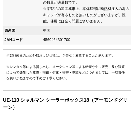
の数量が適量数です。
※本製品の加工成形上、本体底部に断熱材注入の為の
キャップが有るものと無いものがございますが、性
能、使用には全く問題ございません。
原産国
中国
JANコード
4560464301700
※製品改良のため外観および仕様は、予告なく変更することがあります。
※レンタル等による貸し出し、オークション等による転売や中古販売、及び譲渡
によって発生した故障・損傷・劣化・損害・事故などにつきましては、一切責任
を負いかねますので予めご了承ください。
UE-110 シャルマン クーラーボックス18（アーモンドグリ
ーン）