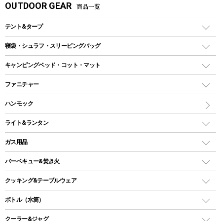
OUTDOOR GEAR
商品一覧
テント&タープ
テント
寝袋・シュラフ・スリーピングバッグ
ドームテント
レクタングラー型（封筒型）シュラフ
キャンピングベッド・コット・マット
ツールームテント
マミー型（人形型）シュラフ
キャンピングベッド・コット
ファニチャー
ワンポールテント
インナーシュラフ
マット
アウトドアテーブル
ハンモック
シェルターテント
インフレータブルマット
ワンタッチテント
アウトドアチェア
ライト&ランタン
ピロー
ソロテント
レジャーシート
LEDランタン
ガス用品
ロッジ型・オリジナルテント
ファニチャーアクセサリー
ガスランタン
ガスバーナー
タープ
バーベキュー&焚き火
オイルランタン
ガスコンロ
ヘキサタープ
バーベキューコンロ、グリル
クッキング&テーブルウェア
ランタンスタンド
スクエアタープ（レクタタープ）
ガス缶
スタンダードタイプグリル
ダッチオーブン
ボトル（水筒）
LEDライト
メッシュタープ
ガスランタン
焚き火台タイプ（ロースタイル）グリル
スキレット
ステンレスボトル
クーラー&ジャグ
自立式タープ
ヘッドライト