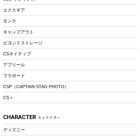
エアーポンプ
トレー
エクスギア
ビーチテント
ランチョンマット
モンテ
ウィンター
ランチボックス
キャンプアウト
スノーシュー
ピクニックセット
防寒ウェア
ビヨンドストレージ
ツール&アクセサリー
CSネイティブ
トレッキング
アプリール
トレッキングステッキ
フラボード
トレッキングアクセサリー
CSP（CAPTAIN STAG PHOTO）
プレイグッズ
CS＋
ウェルネス
アクセサリー
CHARACTER
キャラクター
ウェア、タオル
フィットネス
ディズニー
ウェア