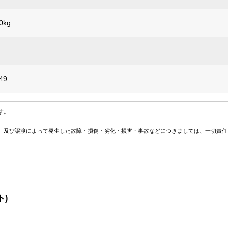
0kg
49
す。
、及び譲渡によって発生した故障・損傷・劣化・損害・事故などにつきましては、一切責任
ト)