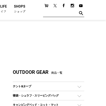
LIFE
SHOPS
ライフ
ショップ
OUTDOOR GEAR
商品一覧
テント&タープ
テント
寝袋・シュラフ・スリーピングバッグ
ドームテント
レクタングラー型（封筒型）シュラフ
キャンピングベッド・コット・マット