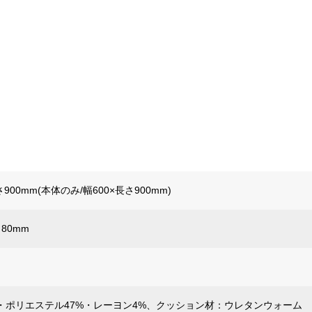
さ900mm(本体のみ/幅600×長さ900mm)
さ80mm
%・ポリエステル47%・レーヨン4%、クッション材：ウレタンウォーム