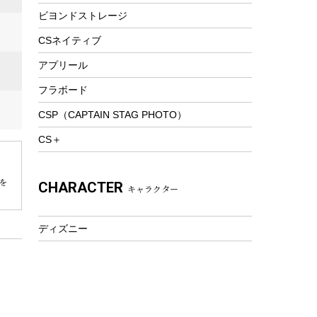
ビヨンドストレージ
ツール&アクセサリー
トレッキング
CSネイティブ
トレッキングステッキ
アプリール
トレッキングアクセサリー
フラボード
プレイグッズ
CSP（CAPTAIN STAG PHOTO）
ウェルネス
CS＋
アクセサリー
ウェア、タオル
を
CHARACTER
キャラクター
フィットネス
ウェア
ディズニー
アクセサリー