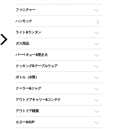
ツールームテント
マミー型（人形型）シュラフ
キャンピングベッド・コット
ファニチャー
ワンポールテント
インナーシュラフ
マット
アウトドアテーブル
ハンモック
シェルターテント
インフレータブルマット
ワンタッチテント
アウトドアチェア
ライト&ランタン
ピロー
ソロテント
レジャーシート
LEDランタン
ガス用品
ロッジ型・オリジナルテント
ファニチャーアクセサリー
ガスランタン
ガスバーナー
タープ
バーベキュー&焚き火
オイルランタン
ガスコンロ
ヘキサタープ
バーベキューコンロ、グリル
クッキング&テーブルウェア
ランタンスタンド
スクエアタープ（レクタタープ）
ガス缶
スタンダードタイプグリル
ダッチオーブン
ボトル（水筒）
LEDライト
メッシュタープ
ガスランタン
焚き火台タイプ（ロースタイル）グリル
スキレット
ステンレスボトル
クーラー&ジャグ
自立式タープ
ヘッドライト
ガストーチ、ライター
卓上タイプグリル
ホットサンドメーカー
シェルター（スクリーンタープ）
スクリュータイプ
キャンドル
クーラーボックス
アウトドアキャリー&コンテナ
パーティータイプグリル
クッカー、コッヘル
パラソル
コップ付きタイプ
多用途タイプグリル
クーラーバッグ
アウトドアキャリー
アウトドア雑貨
クッカーセット
テントアクセサリー
ワンタッチタイプ
ソロキャンプ用グリル
ウォータージャグ
コンテナ
バックパック&バッグ
カヌー&SUP
プラスチックボトル
シェラカップ
ペグ
鉄板、アミ
ウォーターボトル