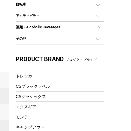
デイパック、ウェストバッグ
ディズニーボトル
ポール
クッキングツール
インフレータブル
自転車
焚き火台&ストーブ
保冷剤
リュック、バックパック
グランドシート
トング
カヌー
火起こし
折りたたみ自転車
アクティビティ
トートバッグ、サコッシュ
ガイドロープ
ナイフ
カヤック
火消し
スポーツサイクル
マリン
酒類・Alcoholic Beverages
ショッピングキャリー
ツール
食器類
SUP
バーベキューツール
シティサイクル
スーツケース
ボディボード
その他
カトラリー
パドル
焚き火アクセサリー
子供向け自転車
その他アウトドア雑貨
ラッシュガード
ガーデニング
タンブラー
フローティングベスト
スモーカー、燻製器
自転車部品
ビーチサンダル
カラビナ
PRODUCT BRAND
湯たんぽ
マグカップ、カップ
プロダクトブランド
ヘルメット
燃料・着火剤・炭
テント
自転車用アクセサリー
レイン
防災用品
ステンレスボトル
エアーポンプ
パラソル
スプレー関係
自転車ウェア
トレッカー
フードボトル
フローティングベスト
アクセサリー
ツール、他
CSブラックラベル
ヘルメット
コーヒー&ミル
エアーポンプ
CSクラシックス
トレー
ビーチテント
ランチョンマット
エクスギア
ウィンター
ランチボックス
モンテ
スノーシュー
ピクニックセット
キャンプアウト
防寒ウェア