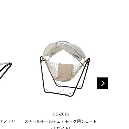
UD-2016
ジオメトリ
スチールポールチェアモック用シェード
スチールポ
(ホワイト)