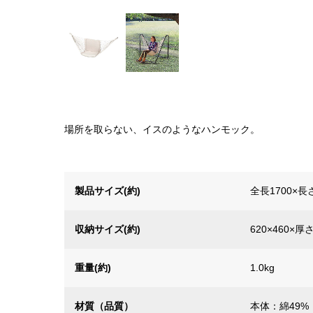
場所を取らない、イスのようなハンモック。
製品サイズ(約)
全長1700×長
収納サイズ(約)
620×460×厚
重量(約)
1.0kg
材質（品質）
本体：綿49