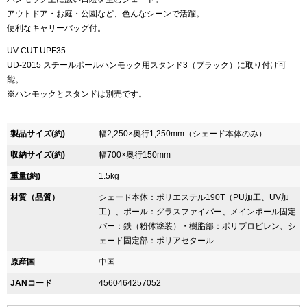
アウトドア・お庭・公園など、色んなシーンで活躍。
便利なキャリーバッグ付。
UV-CUT UPF35
UD-2015 スチールポールハンモック用スタンド3（ブラック）に取り付け可
能。
※ハンモックとスタンドは別売です。
製品サイズ(約)
幅2,250×奥行1,250mm（シェード本体のみ）
収納サイズ(約)
幅700×奥行150mm
重量(約)
1.5kg
材質（品質）
シェード本体：ポリエステル190T（PU加工、UV加
工）、ポール：グラスファイバー、メインポール固定
バー：鉄（粉体塗装）・樹脂部：ポリプロピレン、シ
ェード固定部：ポリアセタール
原産国
中国
JANコード
4560464257052