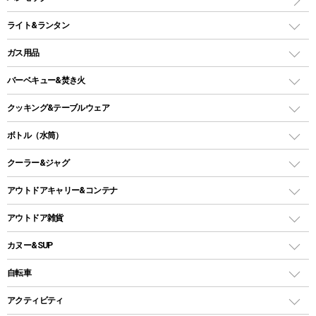
インフレータブルマット
ワンタッチテント
アウトドアチェア
ライト&ランタン
ピロー
ソロテント
レジャーシート
LEDランタン
ガス用品
ロッジ型・オリジナルテント
ファニチャーアクセサリー
ガスランタン
ガスバーナー
タープ
バーベキュー&焚き火
オイルランタン
ガスコンロ
ヘキサタープ
バーベキューコンロ、グリル
クッキング&テーブルウェア
ランタンスタンド
スクエアタープ（レクタタープ）
ガス缶
スタンダードタイプグリル
ダッチオーブン
ボトル（水筒）
LEDライト
メッシュタープ
ガスランタン
焚き火台タイプ（ロースタイル）グリル
スキレット
ステンレスボトル
クーラー&ジャグ
自立式タープ
ヘッドライト
ガストーチ、ライター
卓上タイプグリル
ホットサンドメーカー
シェルター（スクリーンタープ）
スクリュータイプ
キャンドル
クーラーボックス
アウトドアキャリー&コンテナ
パーティータイプグリル
クッカー、コッヘル
パラソル
コップ付きタイプ
多用途タイプグリル
クーラーバッグ
アウトドアキャリー
アウトドア雑貨
クッカーセット
テントアクセサリー
ワンタッチタイプ
ソロキャンプ用グリル
ウォータージャグ
コンテナ
バックパック&バッグ
カヌー&SUP
プラスチックボトル
シェラカップ
ペグ
鉄板、アミ
ウォーターボトル
デイパック、ウェストバッグ
ディズニーボトル
ポール
クッキングツール
インフレータブル
自転車
焚き火台&ストーブ
保冷剤
リュック、バックパック
グランドシート
トング
カヌー
火起こし
折りたたみ自転車
アクティビティ
トートバッグ、サコッシュ
ガイドロープ
ナイフ