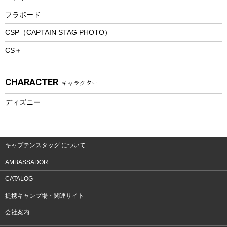
トレッキングステッキ
フラボード
トレッキングアクセサリー
CSP（CAPTAIN STAG PHOTO）
プレイグッズ
CS＋
ウェルネス
アクセサリー
CHARACTER
キャラクター
ウェア、タオル
フィットネス
ディズニー
ウェア
アクセサリー
キャプテンスタッグ について
AMBASSADOR
CATALOG
提携キャンプ場・関連サイト
会社案内