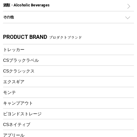
カヤック
火消し
スポーツサイクル
マリン
酒類・Alcoholic Beverages
ショッピングキャリー
ツール
食器類
SUP
バーベキューツール
シティサイクル
スーツケース
ボディボード
その他
カトラリー
パドル
焚き火アクセサリー
子供向け自転車
その他アウトドア雑貨
ラッシュガード
ガーデニング
タンブラー
フローティングベスト
スモーカー、燻製器
自転車部品
ビーチサンダル
カラビナ
PRODUCT BRAND
プロダクトブランド
湯たんぽ
マグカップ、カップ
ヘルメット
燃料・着火剤・炭
テント
自転車用アクセサリー
レイン
防災用品
ステンレスボトル
エアーポンプ
トレッカー
パラソル
スプレー関係
自転車ウェア
フードボトル
フローティングベスト
アクセサリー
ツール、他
CSブラックラベル
ヘルメット
コーヒー&ミル
CSクラシックス
エアーポンプ
トレー
エクスギア
ビーチテント
ランチョンマット
モンテ
ウィンター
ランチボックス
キャンプアウト
スノーシュー
ピクニックセット
防寒ウェア
ビヨンドストレージ
ツール&アクセサリー
CSネイティブ
トレッキング
アプリール