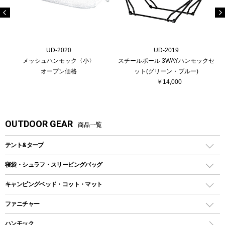
UD-2020
UD-2019
メッシュハンモック〈小〉
スチールポール 3WAYハンモックセ
オープン価格
ット(グリーン・ブルー)
￥14,000
OUTDOOR GEAR
商品一覧
テント&タープ
テント
寝袋・シュラフ・スリーピングバッグ
ドームテント
レクタングラー型（封筒型）シュラフ
キャンピングベッド・コット・マット
ツールームテント
マミー型（人形型）シュラフ
キャンピングベッド・コット
ファニチャー
ワンポールテント
インナーシュラフ
マット
アウトドアテーブル
ハンモック
シェルターテント