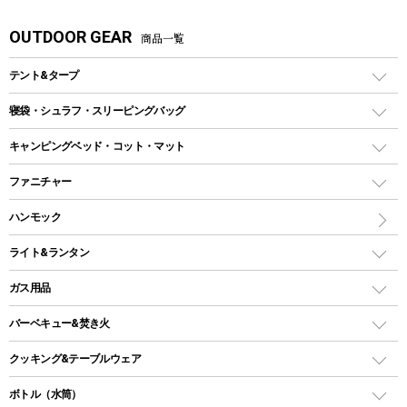
OUTDOOR GEAR
商品一覧
テント&タープ
テント
寝袋・シュラフ・スリーピングバッグ
ドームテント
レクタングラー型（封筒型）シュラフ
キャンピングベッド・コット・マット
ツールームテント
マミー型（人形型）シュラフ
キャンピングベッド・コット
ファニチャー
ワンポールテント
インナーシュラフ
マット
アウトドアテーブル
ハンモック
シェルターテント
インフレータブルマット
ワンタッチテント
アウトドアチェア
ライト&ランタン
ピロー
ソロテント
レジャーシート
LEDランタン
ガス用品
ロッジ型・オリジナルテント
ファニチャーアクセサリー
ガスランタン
ガスバーナー
タープ
バーベキュー&焚き火
オイルランタン
ガスコンロ
ヘキサタープ
バーベキューコンロ、グリル
クッキング&テーブルウェア
ランタンスタンド
スクエアタープ（レクタタープ）
ガス缶
スタンダードタイプグリル
ダッチオーブン
ボトル（水筒）
LEDライト
メッシュタープ