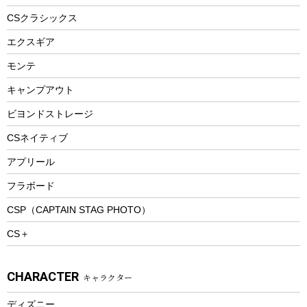
ヘルメット
コーヒー&ミル
CSクラシックス
エアーポンプ
トレー
エクスギア
ビーチテント
ランチョンマット
モンテ
ウィンター
ランチボックス
キャンプアウト
スノーシュー
ピクニックセット
防寒ウェア
ビヨンドストレージ
ツール&アクセサリー
CSネイティブ
トレッキング
アプリール
トレッキングステッキ
フラボード
トレッキングアクセサリー
CSP（CAPTAIN STAG PHOTO）
プレイグッズ
CS＋
ウェルネス
アクセサリー
CHARACTER
キャラクター
ウェア、タオル
フィットネス
ディズニー