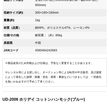
製品サイズ(約)
全長2720×奥行950mm(本体のみ：幅2000×奥行
950mm)
収納サイズ(約)
300×160×160mm
重量(約)
1kg
材質（品質）
綿49%、ポリエステル47%、レーヨン4%
仕様/その他
耐荷重：（約）80kg
原産国
中国
JANコード
4560464242683
※製品改良のため外観および仕様は、予告なく変更することがあります。
※レンタル等による貸し出し、オークション等による転売や中古販売、及び譲渡
によって発生した故障・損傷・劣化・損害・事故などにつきましては、一切責任
を負いかねますので予めご了承ください。
UD-2006 ホリデイ コットンハンモック(ブルー)