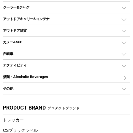
ガスランタン
焚き火台タイプ（ロースタイル）グリル
スキレット
ステンレスボトル
クーラー&ジャグ
自立式タープ
ヘッドライト
ガストーチ、ライター
卓上タイプグリル
ホットサンドメーカー
シェルター（スクリーンタープ）
スクリュータイプ
キャンドル
クーラーボックス
アウトドアキャリー&コンテナ
パーティータイプグリル
クッカー、コッヘル
パラソル
コップ付きタイプ
多用途タイプグリル
クーラーバッグ
アウトドアキャリー
アウトドア雑貨
クッカーセット
テントアクセサリー
ワンタッチタイプ
ソロキャンプ用グリル
ウォータージャグ
コンテナ
バックパック&バッグ
カヌー&SUP
プラスチックボトル
シェラカップ
ペグ
鉄板、アミ
ウォーターボトル
デイパック、ウェストバッグ
ディズニーボトル
ポール
クッキングツール
インフレータブル
自転車
焚き火台&ストーブ
保冷剤
リュック、バックパック
グランドシート
トング
カヌー
火起こし
折りたたみ自転車
アクティビティ
トートバッグ、サコッシュ
ガイドロープ
ナイフ
カヤック
火消し
スポーツサイクル
マリン
酒類・Alcoholic Beverages
ショッピングキャリー
ツール
食器類
SUP
バーベキューツール
シティサイクル
スーツケース
ボディボード
その他
カトラリー
パドル
焚き火アクセサリー
子供向け自転車
その他アウトドア雑貨
ラッシュガード
ガーデニング
タンブラー
フローティングベスト
スモーカー、燻製器
自転車部品
ビーチサンダル
カラビナ
PRODUCT BRAND
プロダクトブランド
湯たんぽ
マグカップ、カップ
ヘルメット
燃料・着火剤・炭
テント
自転車用アクセサリー
レイン
防災用品
ステンレスボトル
エアーポンプ
トレッカー
パラソル
スプレー関係
自転車ウェア
フードボトル
フローティングベスト
アクセサリー
ツール、他
CSブラックラベル