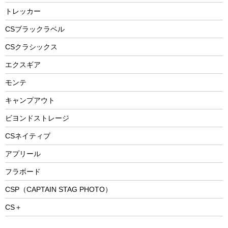
防災用品
ステンレスボトル
エアーポンプ
トレッカー
パラソル
スプレー関係
自転車ウェア
フードボトル
フローティングベスト
アクセサリー
ツール、他
CSブラックラベル
ヘルメット
コーヒー&ミル
CSクラシックス
エアーポンプ
トレー
エクスギア
ビーチテント
ランチョンマット
モンテ
ウィンター
ランチボックス
キャンプアウト
スノーシュー
ピクニックセット
防寒ウェア
ビヨンドストレージ
ツール&アクセサリー
CSネイティブ
トレッキング
アプリール
トレッキングステッキ
フラボード
トレッキングアクセサリー
CSP（CAPTAIN STAG PHOTO）
プレイグッズ
CS＋
ウェルネス
アクセサリー