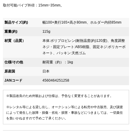
取付可能パイプ外径：15mm~35mm。
製品サイズ(約)
幅100×奥行165×高さ80mm、ホルダー内径85mm
重量(約)
115g
材質（品質）
本体:ポリプロピレン(耐熱温度(約)120度)、角度調整
ネジ・固定プレート:ABS樹脂、固定ネジ:ポリカーボ
ネート、パッキン:天然ゴム
仕様/その他
耐荷重（約）：1kg
原産国
日本
JANコード
4560464251258
※製品改良のため外観および仕様は、予告なく変更することがあります。
※レンタル等による貸し出し、オークション等による転売や中古販売、及び譲渡
によって発生した故障・損傷・劣化・損害・事故などにつきましては、一切責任
を負いかねますので予めご了承ください。