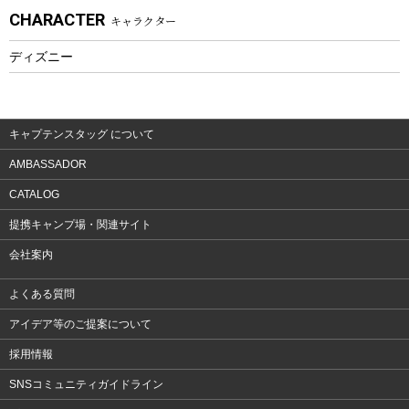
CHARACTER
キャラクター
ウェア、タオル
フィットネス
ディズニー
ウェア
アクセサリー
キャプテンスタッグ について
AMBASSADOR
CATALOG
提携キャンプ場・関連サイト
会社案内
よくある質問
アイデア等のご提案について
採用情報
SNSコミュニティガイドライン