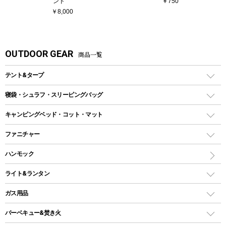
ンド
￥750
￥8,000
OUTDOOR GEAR
商品一覧
テント&タープ
テント
寝袋・シュラフ・スリーピングバッグ
ドームテント
レクタングラー型（封筒型）シュラフ
キャンピングベッド・コット・マット
ツールームテント
マミー型（人形型）シュラフ
キャンピングベッド・コット
ファニチャー
ワンポールテント
インナーシュラフ
マット
アウトドアテーブル
ハンモック
シェルターテント
インフレータブルマット
ワンタッチテント
アウトドアチェア
ライト&ランタン
ピロー
ソロテント
レジャーシート
LEDランタン
ガス用品
ロッジ型・オリジナルテント
ファニチャーアクセサリー
ガスランタン
ガスバーナー
タープ
バーベキュー&焚き火
オイルランタン