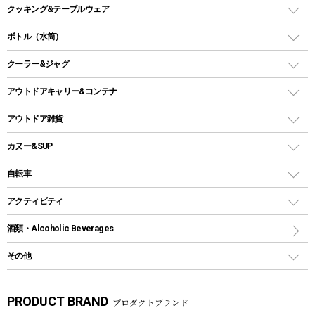
ガスコンロ
ヘキサタープ
バーベキューコンロ、グリル
クッキング&テーブルウェア
ランタンスタンド
スクエアタープ（レクタタープ）
ガス缶
スタンダードタイプグリル
ダッチオーブン
ボトル（水筒）
LEDライト
メッシュタープ
ガスランタン
焚き火台タイプ（ロースタイル）グリル
スキレット
ステンレスボトル
クーラー&ジャグ
自立式タープ
ヘッドライト
ガストーチ、ライター
卓上タイプグリル
ホットサンドメーカー
シェルター（スクリーンタープ）
スクリュータイプ
キャンドル
クーラーボックス
アウトドアキャリー&コンテナ
パーティータイプグリル
クッカー、コッヘル
パラソル
コップ付きタイプ
多用途タイプグリル
クーラーバッグ
アウトドアキャリー
アウトドア雑貨
クッカーセット
テントアクセサリー
ワンタッチタイプ
ソロキャンプ用グリル
ウォータージャグ
コンテナ
バックパック&バッグ
カヌー&SUP
プラスチックボトル
シェラカップ
ペグ
鉄板、アミ
ウォーターボトル
デイパック、ウェストバッグ
ディズニーボトル
ポール
クッキングツール
インフレータブル
自転車
焚き火台&ストーブ
保冷剤
リュック、バックパック
グランドシート
トング
カヌー
火起こし
折りたたみ自転車
アクティビティ
トートバッグ、サコッシュ
ガイドロープ
ナイフ
カヤック
火消し
スポーツサイクル
マリン
酒類・Alcoholic Beverages
ショッピングキャリー
ツール
食器類
SUP
バーベキューツール
シティサイクル
スーツケース
ボディボード
その他
カトラリー
パドル
焚き火アクセサリー
子供向け自転車
その他アウトドア雑貨
ラッシュガード
ガーデニング
タンブラー
フローティングベスト
スモーカー、燻製器
自転車部品
ビーチサンダル
カラビナ
PRODUCT BRAND
プロダクトブランド
湯たんぽ
マグカップ、カップ
ヘルメット
燃料・着火剤・炭
テント
自転車用アクセサリー
レイン