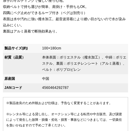
厚手のキルティングで優しい座り心地。
収納ベルトで持ち運びが簡単、肩掛け・手持ちもOK。
四隅にペグ止めができるループ付き（ペグは別売り）
表面は水や汚れに強い撥水加工。超音波溶着により縫い目がないので水が染み
込みにくい。
裏面はアルミ蒸着で断熱効果あり。
製品サイズ(約)
100×180cm
材質（品質）
本体表面：ポリエステル（撥水加工）、中綿：ポリエ
ステル、裏面：ポリエチレンシート（アルミ蒸着）、
ベルト：ポリプロピレン
原産国
中国
JANコード
4560464292787
※製品改良のため外観および仕様は、予告なく変更することがあります。
※レンタル等による貸し出し、オークション等による転売や中古販売、及び譲渡
によって発生した故障・損傷・劣化・損害・事故などにつきましては、一切責任
を負いかねますので予めご了承ください。