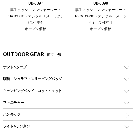
UB-3097
UB-3098
厚手クッションレジャーシート
厚手クッションレジャーシート
90×180cm（デジタルエスニック）
180×180cm（デジタルエスニッ
ピン4本付
ク）ピン4本付
オープン価格
オープン価格
OUTDOOR GEAR
商品一覧
テント&タープ
テント
寝袋・シュラフ・スリーピングバッグ
ドームテント
レクタングラー型（封筒型）シュラフ
キャンピングベッド・コット・マット
ツールームテント
マミー型（人形型）シュラフ
キャンピングベッド・コット
ファニチャー
ワンポールテント
インナーシュラフ
マット
アウトドアテーブル
ハンモック
シェルターテント
インフレータブルマット
ワンタッチテント
アウトドアチェア
ライト&ランタン
ピロー
ソロテント
レジャーシート