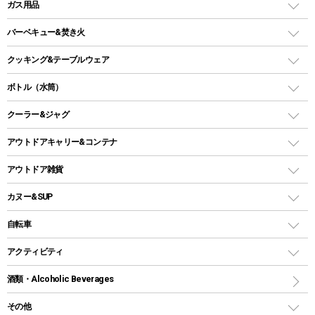
LEDランタン
ガス用品
ロッジ型・オリジナルテント
ファニチャーアクセサリー
ガスランタン
ガスバーナー
タープ
バーベキュー&焚き火
オイルランタン
ガスコンロ
ヘキサタープ
バーベキューコンロ、グリル
クッキング&テーブルウェア
ランタンスタンド
スクエアタープ（レクタタープ）
ガス缶
スタンダードタイプグリル
ダッチオーブン
ボトル（水筒）
LEDライト
メッシュタープ
ガスランタン
焚き火台タイプ（ロースタイル）グリル
スキレット
ステンレスボトル
クーラー&ジャグ
自立式タープ
ヘッドライト
ガストーチ、ライター
卓上タイプグリル
ホットサンドメーカー
シェルター（スクリーンタープ）
スクリュータイプ
キャンドル
クーラーボックス
アウトドアキャリー&コンテナ
パーティータイプグリル
クッカー、コッヘル
パラソル
コップ付きタイプ
多用途タイプグリル
クーラーバッグ
アウトドアキャリー
アウトドア雑貨
クッカーセット
テントアクセサリー
ワンタッチタイプ
ソロキャンプ用グリル
ウォータージャグ
コンテナ
バックパック&バッグ
カヌー&SUP
プラスチックボトル
シェラカップ
ペグ
鉄板、アミ
ウォーターボトル
デイパック、ウェストバッグ
ディズニーボトル
ポール
クッキングツール
インフレータブル
自転車
焚き火台&ストーブ
保冷剤
リュック、バックパック
グランドシート
トング
カヌー
火起こし
折りたたみ自転車
アクティビティ
トートバッグ、サコッシュ
ガイドロープ
ナイフ
カヤック
火消し
スポーツサイクル
マリン
酒類・Alcoholic Beverages
ショッピングキャリー
ツール
食器類
SUP
バーベキューツール
シティサイクル
スーツケース
ボディボード
その他
カトラリー
パドル