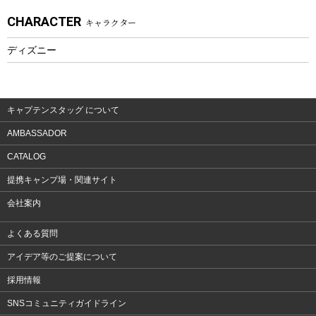
CHARACTER
キャラクター
ウェア、タオル
フィットネス
ディズニー
ウェア
アクセサリー
キャプテンスタッグ について
AMBASSADOR
CATALOG
提携キャンプ場・関連サイト
会社案内
よくある質問
アイデア等のご提案について
採用情報
SNSコミュニティガイドライン