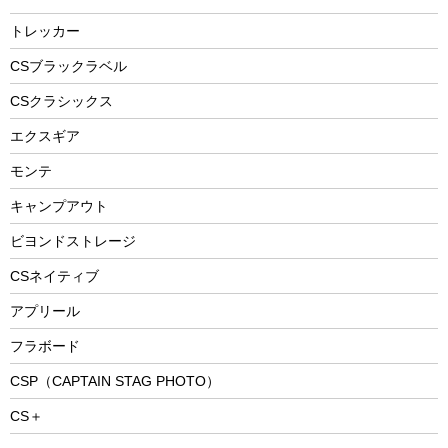
燃料・着火剤・炭
テント
自転車用アクセサリー
レイン
防災用品
ステンレスボトル
エアーポンプ
トレッカー
パラソル
スプレー関係
自転車ウェア
フードボトル
フローティングベスト
アクセサリー
ツール、他
CSブラックラベル
ヘルメット
コーヒー&ミル
CSクラシックス
エアーポンプ
トレー
エクスギア
ビーチテント
ランチョンマット
モンテ
ウィンター
ランチボックス
キャンプアウト
スノーシュー
ピクニックセット
防寒ウェア
ビヨンドストレージ
ツール&アクセサリー
CSネイティブ
トレッキング
アプリール
トレッキングステッキ
フラボード
トレッキングアクセサリー
CSP（CAPTAIN STAG PHOTO）
プレイグッズ
CS＋
ウェルネス
アクセサリー