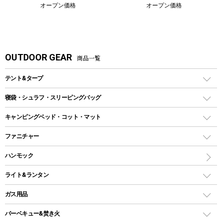
オープン価格
オープン価格
OUTDOOR GEAR
商品一覧
テント&タープ
テント
寝袋・シュラフ・スリーピングバッグ
ドームテント
レクタングラー型（封筒型）シュラフ
キャンピングベッド・コット・マット
ツールームテント
マミー型（人形型）シュラフ
キャンピングベッド・コット
ファニチャー
ワンポールテント
インナーシュラフ
マット
アウトドアテーブル
ハンモック
シェルターテント
インフレータブルマット
ワンタッチテント
アウトドアチェア
ライト&ランタン
ピロー
ソロテント
レジャーシート
LEDランタン
ガス用品
ロッジ型・オリジナルテント
ファニチャーアクセサリー
ガスランタン
ガスバーナー
タープ
バーベキュー&焚き火