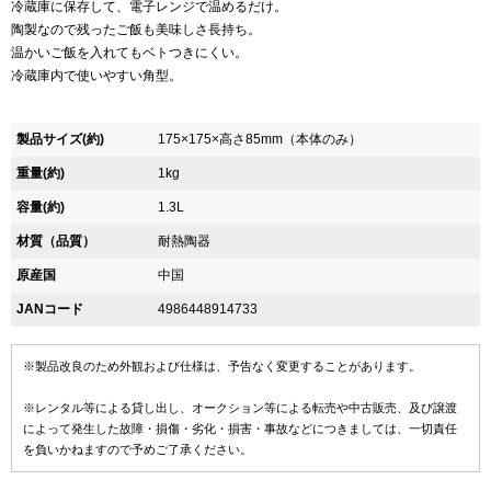
冷蔵庫に保存して、電子レンジで温めるだけ。
陶製なので残ったご飯も美味しさ長持ち。
温かいご飯を入れてもベトつきにくい。
冷蔵庫内で使いやすい角型。
製品サイズ(約)
175×175×高さ85mm（本体のみ）
重量(約)
1kg
容量(約)
1.3L
材質（品質）
耐熱陶器
原産国
中国
JANコード
4986448914733
※製品改良のため外観および仕様は、予告なく変更することがあります。
※レンタル等による貸し出し、オークション等による転売や中古販売、及び譲渡
によって発生した故障・損傷・劣化・損害・事故などにつきましては、一切責任
を負いかねますので予めご了承ください。