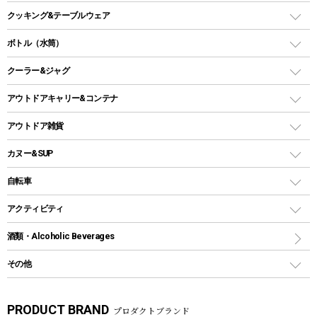
オイルランタン
ガスコンロ
ヘキサタープ
バーベキューコンロ、グリル
クッキング&テーブルウェア
ランタンスタンド
スクエアタープ（レクタタープ）
ガス缶
スタンダードタイプグリル
ダッチオーブン
ボトル（水筒）
LEDライト
メッシュタープ
ガスランタン
焚き火台タイプ（ロースタイル）グリル
スキレット
ステンレスボトル
クーラー&ジャグ
自立式タープ
ヘッドライト
ガストーチ、ライター
卓上タイプグリル
ホットサンドメーカー
シェルター（スクリーンタープ）
スクリュータイプ
キャンドル
クーラーボックス
アウトドアキャリー&コンテナ
パーティータイプグリル
クッカー、コッヘル
パラソル
コップ付きタイプ
多用途タイプグリル
クーラーバッグ
アウトドアキャリー
アウトドア雑貨
クッカーセット
テントアクセサリー
ワンタッチタイプ
ソロキャンプ用グリル
ウォータージャグ
コンテナ
バックパック&バッグ
カヌー&SUP
プラスチックボトル
シェラカップ
ペグ
鉄板、アミ
ウォーターボトル
デイパック、ウェストバッグ
ディズニーボトル
ポール
クッキングツール
インフレータブル
自転車
焚き火台&ストーブ
保冷剤
リュック、バックパック
グランドシート
トング
カヌー
火起こし
折りたたみ自転車
アクティビティ
トートバッグ、サコッシュ
ガイドロープ
ナイフ
カヤック
火消し
スポーツサイクル
マリン
酒類・Alcoholic Beverages
ショッピングキャリー
ツール
食器類
SUP
バーベキューツール
シティサイクル
スーツケース
ボディボード
その他
カトラリー
パドル
焚き火アクセサリー
子供向け自転車
その他アウトドア雑貨
ラッシュガード
ガーデニング
タンブラー
フローティングベスト
スモーカー、燻製器
自転車部品
ビーチサンダル
カラビナ
PRODUCT BRAND
プロダクトブランド
湯たんぽ
マグカップ、カップ
ヘルメット