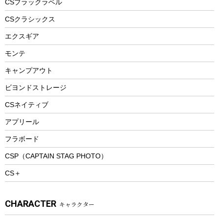
CSブラックラベル
ヘルメット
コーヒー&ミル
CSクラシックス
エアーポンプ
トレー
エクスギア
ビーチテント
ランチョンマット
モンテ
ウィンター
ランチボックス
キャンプアウト
スノーシュー
ピクニックセット
防寒ウェア
ビヨンドストレージ
ツール&アクセサリー
CSネイティブ
トレッキング
アプリール
トレッキングステッキ
フラボード
トレッキングアクセサリー
CSP（CAPTAIN STAG PHOTO）
プレイグッズ
CS＋
ウェルネス
アクセサリー
CHARACTER
キャラクター
ウェア、タオル
フィットネス