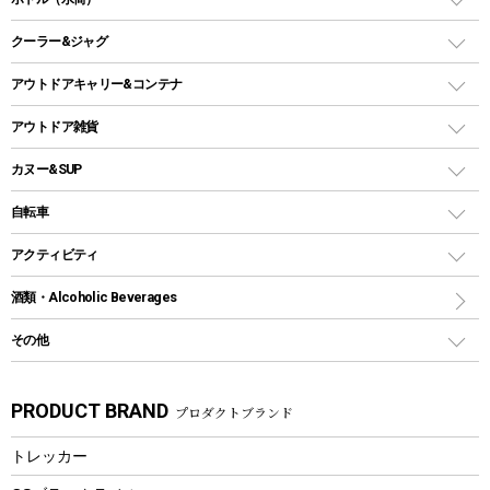
LEDライト
メッシュタープ
ガスランタン
焚き火台タイプ（ロースタイル）グリル
スキレット
ステンレスボトル
クーラー&ジャグ
自立式タープ
ヘッドライト
ガストーチ、ライター
卓上タイプグリル
ホットサンドメーカー
シェルター（スクリーンタープ）
スクリュータイプ
キャンドル
クーラーボックス
アウトドアキャリー&コンテナ
パーティータイプグリル
クッカー、コッヘル
パラソル
コップ付きタイプ
多用途タイプグリル
クーラーバッグ
アウトドアキャリー
アウトドア雑貨
クッカーセット
テントアクセサリー
ワンタッチタイプ
ソロキャンプ用グリル
ウォータージャグ
コンテナ
バックパック&バッグ
カヌー&SUP
プラスチックボトル
シェラカップ
ペグ
鉄板、アミ
ウォーターボトル
デイパック、ウェストバッグ
ディズニーボトル
ポール
クッキングツール
インフレータブル
自転車
焚き火台&ストーブ
保冷剤
リュック、バックパック
グランドシート
トング
カヌー
火起こし
折りたたみ自転車
アクティビティ
トートバッグ、サコッシュ
ガイドロープ
ナイフ
カヤック
火消し
スポーツサイクル
マリン
酒類・Alcoholic Beverages
ショッピングキャリー
ツール
食器類
SUP
バーベキューツール
シティサイクル
スーツケース
ボディボード
その他
カトラリー
パドル
焚き火アクセサリー
子供向け自転車
その他アウトドア雑貨
ラッシュガード
ガーデニング
タンブラー
フローティングベスト
スモーカー、燻製器
自転車部品
ビーチサンダル
カラビナ
PRODUCT BRAND
プロダクトブランド
湯たんぽ
マグカップ、カップ
ヘルメット
燃料・着火剤・炭
テント
自転車用アクセサリー
レイン
防災用品
ステンレスボトル
エアーポンプ
トレッカー
パラソル
スプレー関係
自転車ウェア
フードボトル
フローティングベスト
アクセサリー
ツール、他