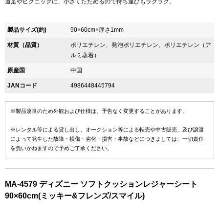
遠足やピクニックに、小さくたためるので持ち運びもラクラク。
製品サイズ(約)
90×60cm×厚さ1mm
材質（品質）
ポリエチレン、発泡ポリエチレン、ポリエチレン（ア
ルミ蒸着）
原産国
中国
JANコード
4986448445794
※製品改良のため外観および仕様は、予告なく変更することがあります。
※レンタル等による貸し出し、オークション等による転売や中古販売、及び譲渡
によって発生した故障・損傷・劣化・損害・事故などにつきましては、一切責任
を負いかねますので予めご了承ください。
MA-4579 ディズニー ソフトクッションレジャーシート
90×60cm(ミッキー&フレンズ/スマイル)