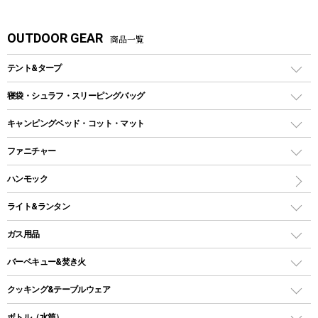
OUTDOOR GEAR
商品一覧
テント&タープ
テント
寝袋・シュラフ・スリーピングバッグ
ドームテント
レクタングラー型（封筒型）シュラフ
キャンピングベッド・コット・マット
ツールームテント
マミー型（人形型）シュラフ
キャンピングベッド・コット
ファニチャー
ワンポールテント
インナーシュラフ
マット
アウトドアテーブル
ハンモック
シェルターテント
インフレータブルマット
ワンタッチテント
アウトドアチェア
ライト&ランタン
ピロー
ソロテント
レジャーシート
LEDランタン
ガス用品
ロッジ型・オリジナルテント
ファニチャーアクセサリー
ガスランタン
ガスバーナー
タープ
バーベキュー&焚き火
オイルランタン
ガスコンロ
ヘキサタープ
バーベキューコンロ、グリル
クッキング&テーブルウェア
ランタンスタンド
スクエアタープ（レクタタープ）
ガス缶
スタンダードタイプグリル
ダッチオーブン
ボトル（水筒）