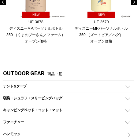
NEW
NEW
UE-3678
UE-3679
ディズニーMPパーソナルボトル
ディズニーMPパーソナルボトル
350 （くまのプーさん／ファーム）
350 （ズートピア／ハグ）
オープン価格
オープン価格
OUTDOOR GEAR
商品一覧
テント&タープ
テント
寝袋・シュラフ・スリーピングバッグ
ドームテント
レクタングラー型（封筒型）シュラフ
キャンピングベッド・コット・マット
ツールームテント
マミー型（人形型）シュラフ
キャンピングベッド・コット
ファニチャー
ワンポールテント
インナーシュラフ
マット
アウトドアテーブル
ハンモック
シェルターテント