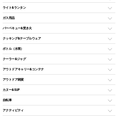
インフレータブルマット
ワンタッチテント
アウトドアチェア
ライト&ランタン
ピロー
ソロテント
レジャーシート
LEDランタン
ガス用品
ロッジ型・オリジナルテント
ファニチャーアクセサリー
ガスランタン
ガスバーナー
タープ
バーベキュー&焚き火
オイルランタン
ガスコンロ
ヘキサタープ
バーベキューコンロ、グリル
クッキング&テーブルウェア
ランタンスタンド
スクエアタープ（レクタタープ）
ガス缶
スタンダードタイプグリル
ダッチオーブン
ボトル（水筒）
LEDライト
メッシュタープ
ガスランタン
焚き火台タイプ（ロースタイル）グリル
スキレット
ステンレスボトル
クーラー&ジャグ
自立式タープ
ヘッドライト
ガストーチ、ライター
卓上タイプグリル
ホットサンドメーカー
シェルター（スクリーンタープ）
スクリュータイプ
キャンドル
クーラーボックス
アウトドアキャリー&コンテナ
パーティータイプグリル
クッカー、コッヘル
パラソル
コップ付きタイプ
多用途タイプグリル
クーラーバッグ
アウトドアキャリー
アウトドア雑貨
クッカーセット
テントアクセサリー
ワンタッチタイプ
ソロキャンプ用グリル
ウォータージャグ
コンテナ
バックパック&バッグ
カヌー&SUP
プラスチックボトル
シェラカップ
ペグ
鉄板、アミ
ウォーターボトル
デイパック、ウェストバッグ
ディズニーボトル
ポール
クッキングツール
インフレータブル
自転車
焚き火台&ストーブ
保冷剤
リュック、バックパック
グランドシート
トング
カヌー
火起こし
折りたたみ自転車
アクティビティ
トートバッグ、サコッシュ
ガイドロープ
ナイフ
カヤック
火消し