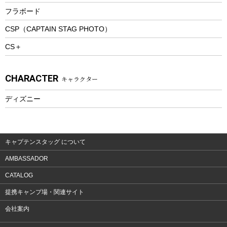
トレッキングステッキ
フラボード
トレッキングアクセサリー
CSP（CAPTAIN STAG PHOTO）
プレイグッズ
CS＋
ウェルネス
アクセサリー
CHARACTER
キャラクター
ウェア、タオル
フィットネス
ディズニー
ウェア
アクセサリー
キャプテンスタッグ について
AMBASSADOR
CATALOG
提携キャンプ場・関連サイト
会社案内