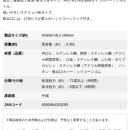
真空二重構造で保温･保冷力をキープ。HOT＆COOL両用タイプのパーソナルボ
トル。
扱いやすいスクリュー栓タイプ。
飲み口には、口当たりが柔らかいシリコーンリング付き。
製品サイズ(約)
外径66×高さ168mm
容量(約)
実容量（約）：0.35L
材質（品質）
内びん：ステンレス鋼、胴部：ステンレス鋼（アクリ
ル樹脂塗装）、口金：ステンレス鋼、ふた栓：ポリプ
ロピレン・ステンレス鋼（アクリル樹脂塗装）、パッ
キン・飲み口カバー：シリコーンゴム
仕様/その他
保温効力（約）：71度以上（6時間）
保冷効力（約）：9度以下（6時間）
原産国
中国
JANコード
4560464303285
※製品改良のため外観および仕様は、予告なく変更することがあります。