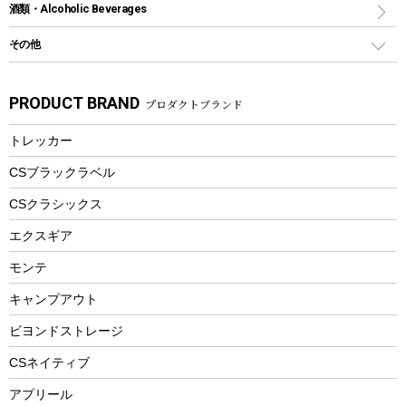
スポーツサイクル
マリン
酒類・Alcoholic Beverages
ショッピングキャリー
ツール
食器類
SUP
バーベキューツール
シティサイクル
スーツケース
ボディボード
その他
カトラリー
パドル
焚き火アクセサリー
子供向け自転車
その他アウトドア雑貨
ラッシュガード
ガーデニング
タンブラー
フローティングベスト
スモーカー、燻製器
自転車部品
ビーチサンダル
カラビナ
PRODUCT BRAND
プロダクトブランド
湯たんぽ
マグカップ、カップ
ヘルメット
燃料・着火剤・炭
テント
自転車用アクセサリー
レイン
防災用品
ステンレスボトル
エアーポンプ
トレッカー
パラソル
スプレー関係
自転車ウェア
フードボトル
フローティングベスト
アクセサリー
ツール、他
CSブラックラベル
ヘルメット
コーヒー&ミル
CSクラシックス
エアーポンプ
トレー
エクスギア
ビーチテント
ランチョンマット
モンテ
ウィンター
ランチボックス
キャンプアウト
スノーシュー
ピクニックセット
防寒ウェア
ビヨンドストレージ
ツール&アクセサリー
CSネイティブ
トレッキング
アプリール