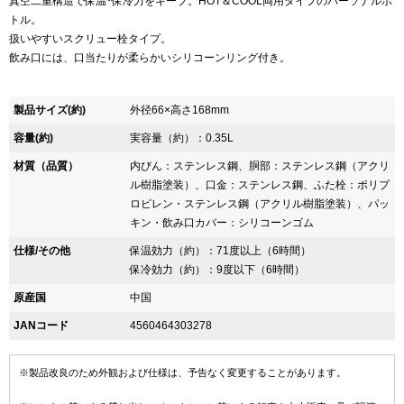
真空二重構造で保温･保冷力をキープ。HOT＆COOL両用タイプのパーソナルボ
トル。
扱いやすいスクリュー栓タイプ。
飲み口には、口当たりが柔らかいシリコーンリング付き。
製品サイズ(約)
外径66×高さ168mm
容量(約)
実容量（約）：0.35L
材質（品質）
内びん：ステンレス鋼、胴部：ステンレス鋼（アクリ
ル樹脂塗装）、口金：ステンレス鋼、ふた栓：ポリプ
ロピレン・ステンレス鋼（アクリル樹脂塗装）、パッ
キン・飲み口カバー：シリコーンゴム
仕様/その他
保温効力（約）：71度以上（6時間）
保冷効力（約）：9度以下（6時間）
原産国
中国
JANコード
4560464303278
※製品改良のため外観および仕様は、予告なく変更することがあります。