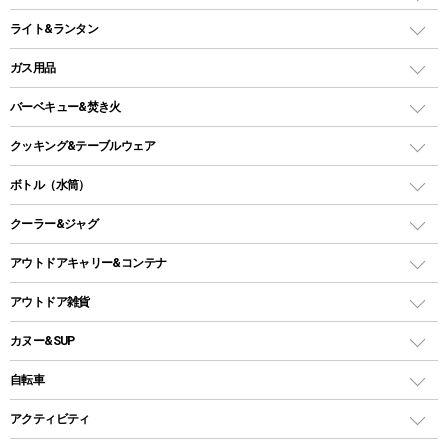
インフレータブルマット
ワンタッチテント
アウトドアチェア
ライト&ランタン
ピロー
ソロテント
レジャーシート
LEDランタン
ガス用品
ロッジ型・オリジナルテント
ファニチャーアクセサリー
ガスランタン
ガスバーナー
タープ
バーベキュー&焚き火
オイルランタン
ガスコンロ
ヘキサタープ
バーベキューコンロ、グリル
クッキング&テーブルウェア
ランタンスタンド
スクエアタープ（レクタタープ）
ガス缶
スタンダードタイプグリル
ダッチオーブン
ボトル（水筒）
LEDライト
メッシュタープ
ガスランタン
焚き火台タイプ（ロースタイル）グリル
スキレット
ステンレスボトル
クーラー&ジャグ
自立式タープ
ヘッドライト
ガストーチ、ライター
卓上タイプグリル
ホットサンドメーカー
シェルター（スクリーンタープ）
スクリュータイプ
キャンドル
クーラーボックス
アウトドアキャリー&コンテナ
パーティータイプグリル
クッカー、コッヘル
パラソル
コップ付きタイプ
多用途タイプグリル
クーラーバッグ
アウトドアキャリー
アウトドア雑貨
クッカーセット
テントアクセサリー
ワンタッチタイプ
ソロキャンプ用グリル
ウォータージャグ
コンテナ
バックパック&バッグ
カヌー&SUP
プラスチックボトル
シェラカップ
ペグ
鉄板、アミ
ウォーターボトル
デイパック、ウェストバッグ
ディズニーボトル
ポール
クッキングツール
インフレータブル
自転車
焚き火台&ストーブ
保冷剤
リュック、バックパック
グランドシート
トング
カヌー
火起こし
折りたたみ自転車
アクティビティ
トートバッグ、サコッシュ
ガイドロープ
ナイフ
カヤック
火消し