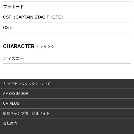
トレッキングステッキ
フラボード
トレッキングアクセサリー
CSP（CAPTAIN STAG PHOTO）
プレイグッズ
CS＋
ウェルネス
アクセサリー
CHARACTER
キャラクター
ウェア、タオル
フィットネス
ディズニー
ウェア
アクセサリー
キャプテンスタッグ について
AMBASSADOR
CATALOG
提携キャンプ場・関連サイト
会社案内