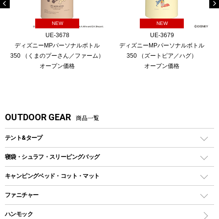
NEW
NEW
UE-3678
UE-3679
ディズニーMPパーソナルボトル
ディズニーMPパーソナルボトル
350 （くまのプーさん／ファーム）
350 （ズートピア／ハグ）
オープン価格
オープン価格
OUTDOOR GEAR
商品一覧
テント&タープ
テント
寝袋・シュラフ・スリーピングバッグ
ドームテント
レクタングラー型（封筒型）シュラフ
キャンピングベッド・コット・マット
ツールームテント
マミー型（人形型）シュラフ
キャンピングベッド・コット
ファニチャー
ワンポールテント
インナーシュラフ
マット
アウトドアテーブル
ハンモック
シェルターテント