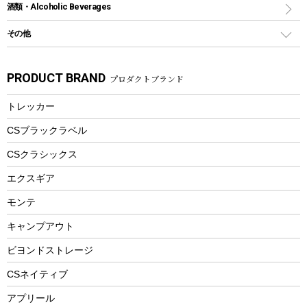
スポーツサイクル
マリン
酒類・Alcoholic Beverages
ショッピングキャリー
ツール
食器類
SUP
バーベキューツール
シティサイクル
スーツケース
ボディボード
その他
カトラリー
パドル
焚き火アクセサリー
子供向け自転車
その他アウトドア雑貨
ラッシュガード
ガーデニング
タンブラー
フローティングベスト
スモーカー、燻製器
自転車部品
ビーチサンダル
カラビナ
PRODUCT BRAND
プロダクトブランド
湯たんぽ
マグカップ、カップ
ヘルメット
燃料・着火剤・炭
テント
自転車用アクセサリー
レイン
防災用品
ステンレスボトル
エアーポンプ
トレッカー
パラソル
スプレー関係
自転車ウェア
フードボトル
フローティングベスト
アクセサリー
ツール、他
CSブラックラベル
ヘルメット
コーヒー&ミル
CSクラシックス
エアーポンプ
トレー
エクスギア
ビーチテント
ランチョンマット
モンテ
ウィンター
ランチボックス
キャンプアウト
スノーシュー
ピクニックセット
防寒ウェア
ビヨンドストレージ
ツール&アクセサリー
CSネイティブ
トレッキング
アプリール