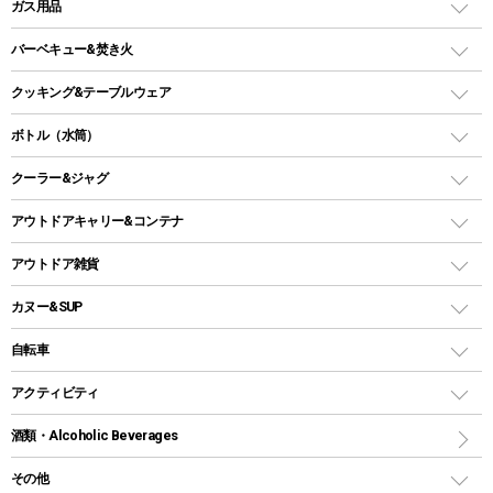
LEDランタン
ガス用品
ロッジ型・オリジナルテント
ファニチャーアクセサリー
ガスランタン
ガスバーナー
タープ
バーベキュー&焚き火
オイルランタン
ガスコンロ
ヘキサタープ
バーベキューコンロ、グリル
クッキング&テーブルウェア
ランタンスタンド
スクエアタープ（レクタタープ）
ガス缶
スタンダードタイプグリル
ダッチオーブン
ボトル（水筒）
LEDライト
メッシュタープ
ガスランタン
焚き火台タイプ（ロースタイル）グリル
スキレット
ステンレスボトル
クーラー&ジャグ
自立式タープ
ヘッドライト
ガストーチ、ライター
卓上タイプグリル
ホットサンドメーカー
シェルター（スクリーンタープ）
スクリュータイプ
キャンドル
クーラーボックス
アウトドアキャリー&コンテナ
パーティータイプグリル
クッカー、コッヘル
パラソル
コップ付きタイプ
多用途タイプグリル
クーラーバッグ
アウトドアキャリー
アウトドア雑貨
クッカーセット
テントアクセサリー
ワンタッチタイプ
ソロキャンプ用グリル
ウォータージャグ
コンテナ
バックパック&バッグ
カヌー&SUP
プラスチックボトル
シェラカップ
ペグ
鉄板、アミ
ウォーターボトル
デイパック、ウェストバッグ
ディズニーボトル
ポール
クッキングツール
インフレータブル
自転車
焚き火台&ストーブ
保冷剤
リュック、バックパック
グランドシート
トング
カヌー
火起こし
折りたたみ自転車
アクティビティ
トートバッグ、サコッシュ
ガイドロープ
ナイフ
カヤック
火消し
スポーツサイクル
マリン
酒類・Alcoholic Beverages
ショッピングキャリー
ツール
食器類
SUP
バーベキューツール
シティサイクル
スーツケース
ボディボード
その他
カトラリー
パドル
焚き火アクセサリー