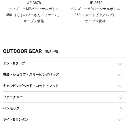
UE-3678
UE-3679
ディズニーMPパーソナルボトル
ディズニーMPパーソナルボトル
350 （くまのプーさん／ファーム）
350 （ズートピア／ハグ）
オープン価格
オープン価格
OUTDOOR GEAR
商品一覧
テント&タープ
テント
寝袋・シュラフ・スリーピングバッグ
ドームテント
レクタングラー型（封筒型）シュラフ
キャンピングベッド・コット・マット
ツールームテント
マミー型（人形型）シュラフ
キャンピングベッド・コット
ファニチャー
ワンポールテント
インナーシュラフ
マット
アウトドアテーブル
ハンモック
シェルターテント
インフレータブルマット
ワンタッチテント
アウトドアチェア
ライト&ランタン
ピロー
ソロテント
レジャーシート