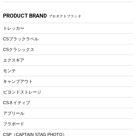
子供向け自転車
その他アウトドア雑貨
ラッシュガード
ガーデニング
タンブラー
フローティングベスト
スモーカー、燻製器
自転車部品
ビーチサンダル
カラビナ
PRODUCT BRAND
プロダクトブランド
湯たんぽ
マグカップ、カップ
ヘルメット
燃料・着火剤・炭
テント
自転車用アクセサリー
レイン
防災用品
ステンレスボトル
エアーポンプ
トレッカー
パラソル
スプレー関係
自転車ウェア
フードボトル
フローティングベスト
アクセサリー
ツール、他
CSブラックラベル
ヘルメット
コーヒー&ミル
CSクラシックス
エアーポンプ
トレー
エクスギア
ビーチテント
ランチョンマット
モンテ
ウィンター
ランチボックス
キャンプアウト
スノーシュー
ピクニックセット
防寒ウェア
ビヨンドストレージ
ツール&アクセサリー
CSネイティブ
トレッキング
アプリール
トレッキングステッキ
フラボード
トレッキングアクセサリー
CSP（CAPTAIN STAG PHOTO）
プレイグッズ