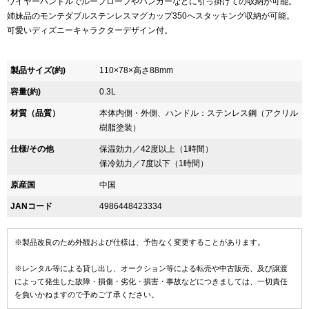
ワイヤーハンドルでループロープやハンガーなどに引っ掛けての収納が可能。
姉妹品のモンテダブルステンレスマグカップ350へスタッキング収納が可能。
可愛いディズニーキャラクターデザイン付。
製品サイズ(約)
110×78×高さ88mm
容量(約)
0.3L
材質（品質）
本体内側・外側、ハンドル：ステンレス鋼（アクリル
樹脂塗装）
仕様/その他
保温効力／42度以上（1時間）
保冷効力／7度以下（1時間）
原産国
中国
JANコード
4986448423334
※製品改良のため外観および仕様は、予告なく変更することがあります。
※レンタル等による貸し出し、オークション等による転売や中古販売、及び譲渡
によって発生した故障・損傷・劣化・損害・事故などにつきましては、一切責任
を負いかねますので予めご了承ください。