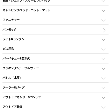
寝袋・シュラフ・スリーピングバッグ
ドームテント
レクタングラー型（封筒型）シュラフ
キャンピングベッド・コット・マット
ツールームテント
マミー型（人形型）シュラフ
キャンピングベッド・コット
ファニチャー
ワンポールテント
インナーシュラフ
マット
アウトドアテーブル
ハンモック
シェルターテント
インフレータブルマット
ワンタッチテント
アウトドアチェア
ライト&ランタン
ピロー
ソロテント
レジャーシート
LEDランタン
ガス用品
ロッジ型・オリジナルテント
ファニチャーアクセサリー
ガスランタン
ガスバーナー
タープ
バーベキュー&焚き火
オイルランタン
ガスコンロ
ヘキサタープ
バーベキューコンロ、グリル
クッキング&テーブルウェア
ランタンスタンド
スクエアタープ（レクタタープ）
ガス缶
スタンダードタイプグリル
ダッチオーブン
ボトル（水筒）
LEDライト
メッシュタープ
ガスランタン
焚き火台タイプ（ロースタイル）グリル
スキレット
ステンレスボトル
クーラー&ジャグ
自立式タープ
ヘッドライト
ガストーチ、ライター
卓上タイプグリル
ホットサンドメーカー
シェルター（スクリーンタープ）
スクリュータイプ
キャンドル
クーラーボックス
アウトドアキャリー&コンテナ
パーティータイプグリル
クッカー、コッヘル
パラソル
コップ付きタイプ
多用途タイプグリル
クーラーバッグ
アウトドアキャリー
アウトドア雑貨
クッカーセット
テントアクセサリー
ワンタッチタイプ
ソロキャンプ用グリル