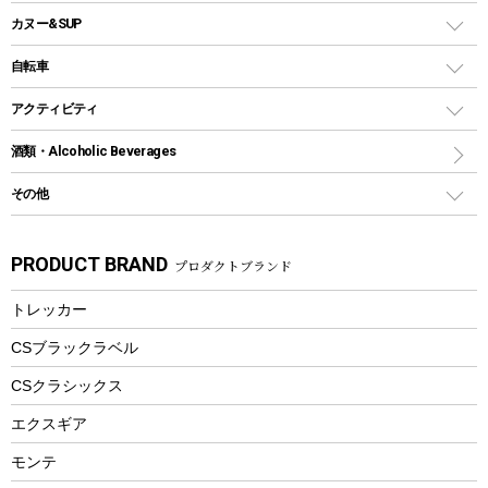
ウォータージャグ
コンテナ
バックパック&バッグ
カヌー&SUP
プラスチックボトル
シェラカップ
ペグ
鉄板、アミ
ウォーターボトル
デイパック、ウェストバッグ
ディズニーボトル
ポール
クッキングツール
インフレータブル
自転車
焚き火台&ストーブ
保冷剤
リュック、バックパック
グランドシート
トング
カヌー
火起こし
折りたたみ自転車
アクティビティ
トートバッグ、サコッシュ
ガイドロープ
ナイフ
カヤック
火消し
スポーツサイクル
マリン
酒類・Alcoholic Beverages
ショッピングキャリー
ツール
食器類
SUP
バーベキューツール
シティサイクル
スーツケース
ボディボード
その他
カトラリー
パドル
焚き火アクセサリー
子供向け自転車
その他アウトドア雑貨
ラッシュガード
ガーデニング
タンブラー
フローティングベスト
スモーカー、燻製器
自転車部品
ビーチサンダル
カラビナ
PRODUCT BRAND
プロダクトブランド
湯たんぽ
マグカップ、カップ
ヘルメット
燃料・着火剤・炭
テント
自転車用アクセサリー
レイン
防災用品
ステンレスボトル
エアーポンプ
トレッカー
パラソル
スプレー関係
自転車ウェア
フードボトル
フローティングベスト
アクセサリー
ツール、他
CSブラックラベル
ヘルメット
コーヒー&ミル
CSクラシックス
エアーポンプ
トレー
エクスギア
ビーチテント
ランチョンマット
モンテ
ウィンター
ランチボックス