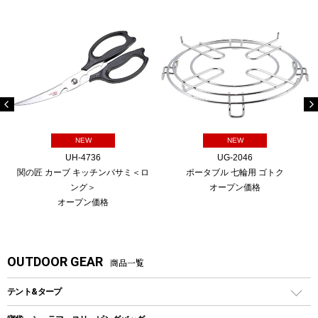
NEW
NEW
UH-4736
UG-2046
関の匠 カーブ キッチンバサミ＜ロ
ポータブル 七輪用 ゴトク
ング＞
オープン価格
オープン価格
OUTDOOR GEAR
商品一覧
テント&タープ
テント