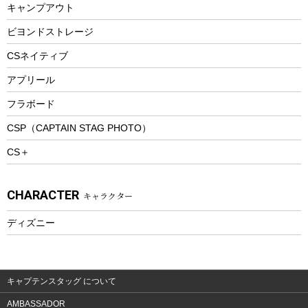
キャンプアウト
スノーシュー
ピクニックセット
防寒ウェア
ビヨンドストレージ
ツール&アクセサリー
CSネイティブ
トレッキング
アプリール
トレッキングステッキ
フラボード
トレッキングアクセサリー
CSP（CAPTAIN STAG PHOTO）
プレイグッズ
CS＋
ウェルネス
アクセサリー
CHARACTER
キャラクター
ウェア、タオル
フィットネス
ディズニー
ウェア
アクセサリー
キャプテンスタッグ について
AMBASSADOR