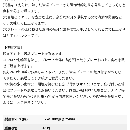
(1)熱を加えられ加熱した岩塩プレートから遠赤外線効果を発生してじっくりと
食材の芯まで通ります。
(2)岩塩はミネラルが豊富な上に、余分な水分を吸収するので海鮮や野菜など
が、美味しく仕上がります。
(3)プレートの上に載せたお肉の余分な油を岩塩が吸収してくれるので仕上がり
はとてもヘルシーです。
【使用方法】
焼きアミ上に岩塩プレートを置きます。
コンロや七輪等を熱し、プレート全体に熱が回ったらプレートの上に食材を載
せて焼き上げます。
お好みの火加減でお楽しみ下さい。また、岩塩プレートの焦げ付きが酷くなっ
てきたら、裏返して引き続きご使用ください。
※水気の多い食材は、岩塩が溶け出し焦げ付きやすくなります。焦げ付いた場
合はプレートを裏返してお使いください。両面が焦げ付いた場合は、ナイフ等
で焦げをやわらかく削り取ってから再度お使いください。指や手等を切らない
ように十分ご注意ください。
製品サイズ(約)
155×100×厚さ25mm
重量(約)
870g