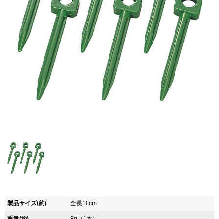
製品サイズ(約)
全長10cm
重量(約)
8g（1本）