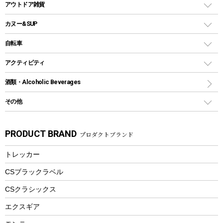
アウトドアキャリー
アウトドア雑貨
クッカーセット
テントアクセサリー
ワンタッチタイプ
ソロキャンプ用グリル
ウォータージャグ
コンテナ
バックパック&バッグ
カヌー&SUP
プラスチックボトル
シェラカップ
ペグ
鉄板、アミ
ウォーターボトル
デイパック、ウェストバッグ
ディズニーボトル
ポール
クッキングツール
インフレータブル
自転車
焚き火台&ストーブ
保冷剤
リュック、バックパック
グランドシート
トング
カヌー
火起こし
折りたたみ自転車
アクティビティ
トートバッグ、サコッシュ
ガイドロープ
ナイフ
カヤック
火消し
スポーツサイクル
マリン
酒類・Alcoholic Beverages
ショッピングキャリー
ツール
食器類
SUP
バーベキューツール
シティサイクル
スーツケース
ボディボード
その他
カトラリー
パドル
焚き火アクセサリー
子供向け自転車
その他アウトドア雑貨
ラッシュガード
ガーデニング
タンブラー
フローティングベスト
スモーカー、燻製器
自転車部品
ビーチサンダル
カラビナ
PRODUCT BRAND
プロダクトブランド
湯たんぽ
マグカップ、カップ
ヘルメット
燃料・着火剤・炭
テント
自転車用アクセサリー
レイン
防災用品
ステンレスボトル
エアーポンプ
トレッカー
パラソル
スプレー関係
自転車ウェア
フードボトル
フローティングベスト
アクセサリー
ツール、他
CSブラックラベル
ヘルメット
コーヒー&ミル
CSクラシックス
エアーポンプ
トレー
エクスギア
ビーチテント
ランチョンマット