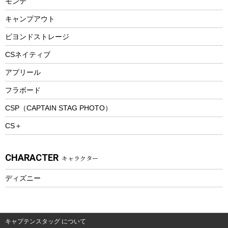
モンテ
ウィンター
ランチボックス
キャンプアウト
スノーシュー
ピクニックセット
防寒ウェア
ビヨンドストレージ
ツール&アクセサリー
CSネイティブ
トレッキング
アプリール
トレッキングステッキ
フラボード
トレッキングアクセサリー
CSP（CAPTAIN STAG PHOTO）
プレイグッズ
CS＋
ウェルネス
アクセサリー
CHARACTER
キャラクター
ウェア、タオル
フィットネス
ディズニー
ウェア
アクセサリー
キャプテンスタッグ について