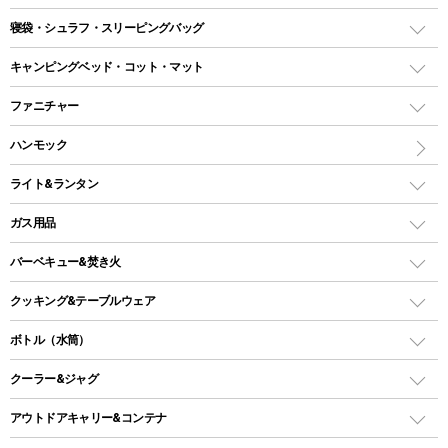
テント
寝袋・シュラフ・スリーピングバッグ
ドームテント
レクタングラー型（封筒型）シュラフ
キャンピングベッド・コット・マット
ツールームテント
マミー型（人形型）シュラフ
キャンピングベッド・コット
ファニチャー
ワンポールテント
インナーシュラフ
マット
アウトドアテーブル
ハンモック
シェルターテント
インフレータブルマット
ワンタッチテント
アウトドアチェア
ライト&ランタン
ピロー
ソロテント
レジャーシート
LEDランタン
ガス用品
ロッジ型・オリジナルテント
ファニチャーアクセサリー
ガスランタン
ガスバーナー
タープ
バーベキュー&焚き火
オイルランタン
ガスコンロ
ヘキサタープ
バーベキューコンロ、グリル
クッキング&テーブルウェア
ランタンスタンド
スクエアタープ（レクタタープ）
ガス缶
スタンダードタイプグリル
ダッチオーブン
ボトル（水筒）
LEDライト
メッシュタープ
ガスランタン
焚き火台タイプ（ロースタイル）グリル
スキレット
ステンレスボトル
クーラー&ジャグ
自立式タープ
ヘッドライト
ガストーチ、ライター
卓上タイプグリル
ホットサンドメーカー
シェルター（スクリーンタープ）
スクリュータイプ
キャンドル
クーラーボックス
アウトドアキャリー&コンテナ
パーティータイプグリル
クッカー、コッヘル
パラソル
コップ付きタイプ
多用途タイプグリル
クーラーバッグ