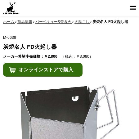
ホーム
商品情報
バーベキュー&焚き火
火起こし
炭焼名人 FD火起し器
M-6638
炭焼名人 FD火起し器
メーカー希望小売価格：￥2,800
（税込：￥3,080）
オンラインストアで購入