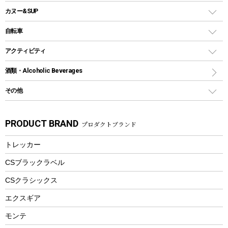
ウォータージャグ
コンテナ
バックパック&バッグ
カヌー&SUP
プラスチックボトル
シェラカップ
ペグ
鉄板、アミ
ウォーターボトル
デイパック、ウェストバッグ
ディズニーボトル
ポール
クッキングツール
インフレータブル
自転車
焚き火台&ストーブ
保冷剤
リュック、バックパック
グランドシート
トング
カヌー
火起こし
折りたたみ自転車
アクティビティ
トートバッグ、サコッシュ
ガイドロープ
ナイフ
カヤック
火消し
スポーツサイクル
マリン
酒類・Alcoholic Beverages
ショッピングキャリー
ツール
食器類
SUP
バーベキューツール
シティサイクル
スーツケース
ボディボード
その他
カトラリー
パドル
焚き火アクセサリー
子供向け自転車
その他アウトドア雑貨
ラッシュガード
ガーデニング
タンブラー
フローティングベスト
スモーカー、燻製器
自転車部品
ビーチサンダル
カラビナ
PRODUCT BRAND
プロダクトブランド
湯たんぽ
マグカップ、カップ
ヘルメット
燃料・着火剤・炭
テント
自転車用アクセサリー
レイン
防災用品
ステンレスボトル
エアーポンプ
トレッカー
パラソル
スプレー関係
自転車ウェア
フードボトル
フローティングベスト
アクセサリー
ツール、他
CSブラックラベル
ヘルメット
コーヒー&ミル
CSクラシックス
エアーポンプ
トレー
エクスギア
ビーチテント
ランチョンマット
モンテ
ウィンター
ランチボックス