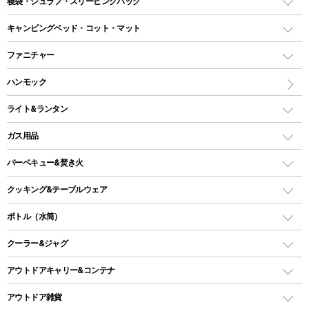
寝袋・シュラフ・スリーピングバッグ
ドームテント
レクタングラー型（封筒型）シュラフ
キャンピングベッド・コット・マット
ツールームテント
マミー型（人形型）シュラフ
キャンピングベッド・コット
ファニチャー
ワンポールテント
インナーシュラフ
マット
アウトドアテーブル
ハンモック
シェルターテント
インフレータブルマット
ワンタッチテント
アウトドアチェア
ライト&ランタン
ピロー
ソロテント
レジャーシート
LEDランタン
ガス用品
ロッジ型・オリジナルテント
ファニチャーアクセサリー
ガスランタン
ガスバーナー
タープ
バーベキュー&焚き火
オイルランタン
ガスコンロ
ヘキサタープ
バーベキューコンロ、グリル
クッキング&テーブルウェア
ランタンスタンド
スクエアタープ（レクタタープ）
ガス缶
スタンダードタイプグリル
ダッチオーブン
ボトル（水筒）
LEDライト
メッシュタープ
ガスランタン
焚き火台タイプ（ロースタイル）グリル
スキレット
ステンレスボトル
クーラー&ジャグ
自立式タープ
ヘッドライト
ガストーチ、ライター
卓上タイプグリル
ホットサンドメーカー
シェルター（スクリーンタープ）
スクリュータイプ
キャンドル
クーラーボックス
アウトドアキャリー&コンテナ
パーティータイプグリル
クッカー、コッヘル
パラソル
コップ付きタイプ
多用途タイプグリル
クーラーバッグ
アウトドアキャリー
アウトドア雑貨
クッカーセット
テントアクセサリー
ワンタッチタイプ
ソロキャンプ用グリル