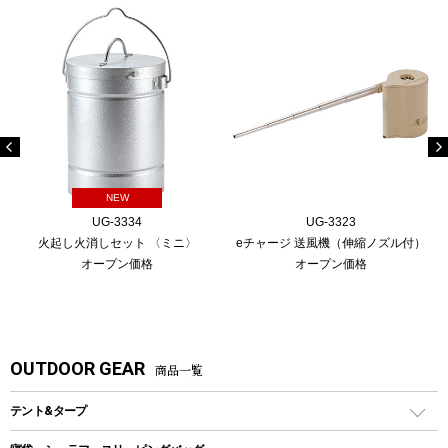
NEW
UG-3334
UG-3323
火起し火消しセット 〈ミニ〉
eチャージ 送風機（伸縮ノズル付）
オープン価格
オープン価格
OUTDOOR GEAR
商品一覧
テント&タープ
テント