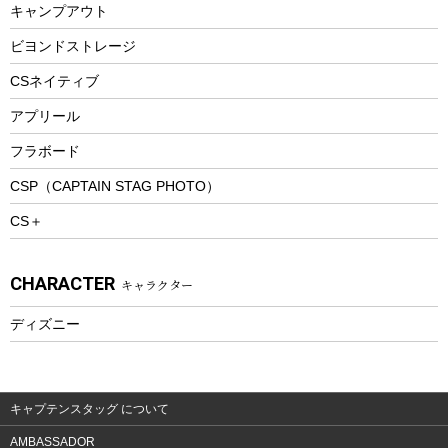
キャンプアウト
スノーシュー
ピクニックセット
防寒ウェア
ビヨンドストレージ
ツール&アクセサリー
CSネイティブ
トレッキング
アプリール
トレッキングステッキ
フラボード
トレッキングアクセサリー
CSP（CAPTAIN STAG PHOTO）
プレイグッズ
CS＋
ウェルネス
アクセサリー
CHARACTER
キャラクター
ウェア、タオル
フィットネス
ディズニー
ウェア
アクセサリー
キャプテンスタッグ について
AMBASSADOR