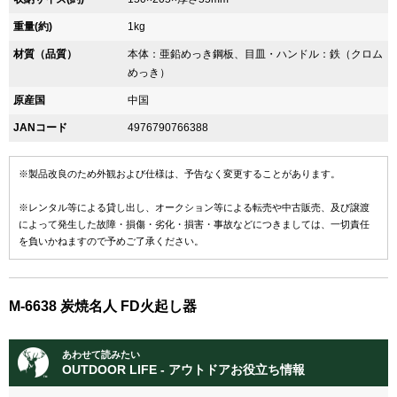
重量(約)
1kg
材質（品質）
本体：亜鉛めっき鋼板、目皿・ハンドル：鉄（クロム
めっき）
原産国
中国
JANコード
4976790766388
※製品改良のため外観および仕様は、予告なく変更することがあります。
※レンタル等による貸し出し、オークション等による転売や中古販売、及び譲渡
によって発生した故障・損傷・劣化・損害・事故などにつきましては、一切責任
を負いかねますので予めご了承ください。
M-6638 炭焼名人 FD火起し器
あわせて読みたい
OUTDOOR LIFE - アウトドアお役立ち情報