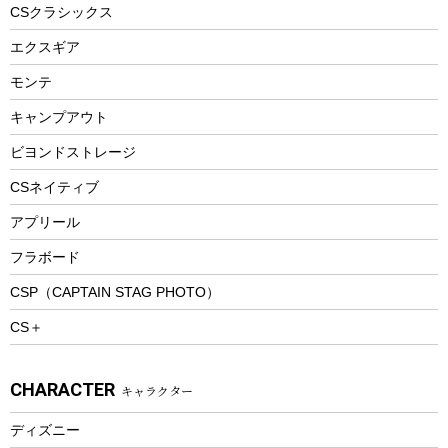
コーヒー&ミル
CSクラシックス
エアーポンプ
トレー
エクスギア
ビーチテント
ランチョンマット
モンテ
ウィンター
ランチボックス
キャンプアウト
スノーシュー
ピクニックセット
防寒ウェア
ビヨンドストレージ
ツール&アクセサリー
CSネイティブ
トレッキング
アプリール
トレッキングステッキ
フラボード
トレッキングアクセサリー
CSP（CAPTAIN STAG PHOTO）
プレイグッズ
CS＋
ウェルネス
アクセサリー
CHARACTER
キャラクター
ウェア、タオル
フィットネス
ディズニー