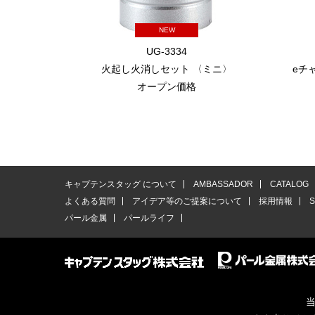
NEW
UG-3334
火起し火消しセット 〈ミニ〉
eチ
オープン価格
キャプテンスタッグ について
AMBASSADOR
CATALOG
よくある質問
アイデア等のご提案について
採用情報
パール金属
パールライフ
当