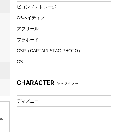
ビヨンドストレージ
ツール&アクセサリー
トレッキング
CSネイティブ
トレッキングステッキ
アプリール
トレッキングアクセサリー
フラボード
プレイグッズ
CSP（CAPTAIN STAG PHOTO）
ウェルネス
CS＋
アクセサリー
ウェア、タオル
CHARACTER
キャラクター
フィットネス
ウェア
ディズニー
アクセサリー
を