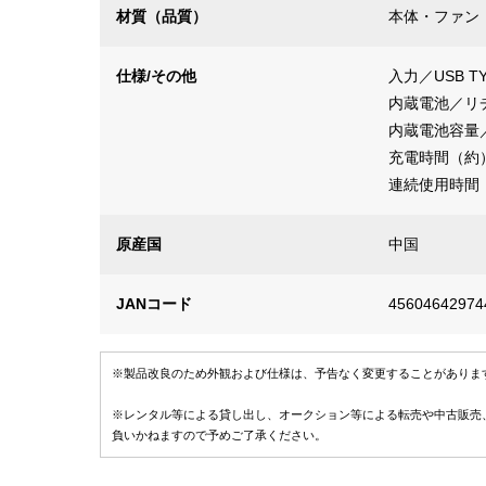
材質（品質）
本体・ファン
仕様/その他
入力／USB TY
内蔵電池／リ
内蔵電池容量／1
充電時間（約）
連続使用時間
原産国
中国
JANコード
45604642974
※製品改良のため外観および仕様は、予告なく変更することがありま
※レンタル等による貸し出し、オークション等による転売や中古販売
負いかねますので予めご了承ください。