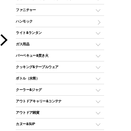
ツールームテント
マミー型（人形型）シュラフ
キャンピングベッド・コット
ファニチャー
ワンポールテント
インナーシュラフ
マット
アウトドアテーブル
ハンモック
シェルターテント
インフレータブルマット
ワンタッチテント
アウトドアチェア
ライト&ランタン
ピロー
ソロテント
レジャーシート
LEDランタン
ガス用品
ロッジ型・オリジナルテント
ファニチャーアクセサリー
ガスランタン
ガスバーナー
タープ
バーベキュー&焚き火
オイルランタン
ガスコンロ
ヘキサタープ
バーベキューコンロ、グリル
クッキング&テーブルウェア
ランタンスタンド
スクエアタープ（レクタタープ）
ガス缶
スタンダードタイプグリル
ダッチオーブン
ボトル（水筒）
LEDライト
メッシュタープ
ガスランタン
焚き火台タイプ（ロースタイル）グリル
スキレット
ステンレスボトル
クーラー&ジャグ
自立式タープ
ヘッドライト
ガストーチ、ライター
卓上タイプグリル
ホットサンドメーカー
シェルター（スクリーンタープ）
スクリュータイプ
キャンドル
クーラーボックス
アウトドアキャリー&コンテナ
パーティータイプグリル
クッカー、コッヘル
パラソル
コップ付きタイプ
多用途タイプグリル
クーラーバッグ
アウトドアキャリー
アウトドア雑貨
クッカーセット
テントアクセサリー
ワンタッチタイプ
ソロキャンプ用グリル
ウォータージャグ
コンテナ
バックパック&バッグ
カヌー&SUP
プラスチックボトル
シェラカップ
ペグ
鉄板、アミ
ウォーターボトル