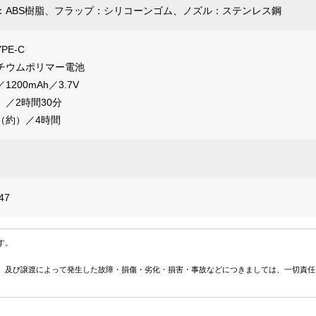
：ABS樹脂、フラップ：シリコーンゴム、ノズル：ステンレス鋼
PE-C
チウムポリマー電池
200mAh／3.7V
／2時間30分
（約）／4時間
47
す。
、及び譲渡によって発生した故障・損傷・劣化・損害・事故などにつきましては、一切責任