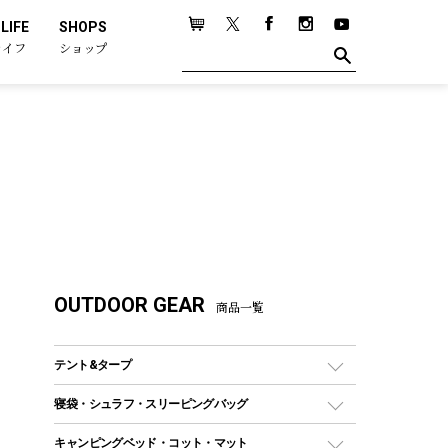
LIFE
SHOPS
ライフ
ショップ
OUTDOOR GEAR
商品一覧
テント&タープ
テント
寝袋・シュラフ・スリーピングバッグ
ドームテント
レクタングラー型（封筒型）シュラフ
キャンピングベッド・コット・マット