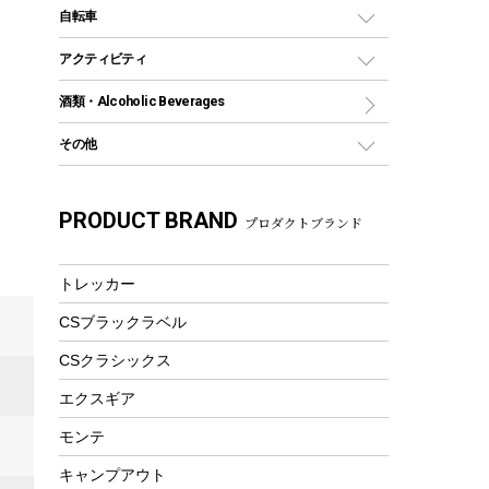
デイパック、ウェストバッグ
ディズニーボトル
ポール
クッキングツール
インフレータブル
自転車
焚き火台&ストーブ
保冷剤
リュック、バックパック
グランドシート
トング
カヌー
火起こし
折りたたみ自転車
アクティビティ
トートバッグ、サコッシュ
ガイドロープ
ナイフ
カヤック
火消し
スポーツサイクル
マリン
酒類・Alcoholic Beverages
ショッピングキャリー
ツール
食器類
SUP
バーベキューツール
シティサイクル
スーツケース
ボディボード
その他
カトラリー
パドル
焚き火アクセサリー
子供向け自転車
その他アウトドア雑貨
ラッシュガード
ガーデニング
タンブラー
フローティングベスト
スモーカー、燻製器
自転車部品
ビーチサンダル
カラビナ
PRODUCT BRAND
湯たんぽ
マグカップ、カップ
プロダクトブランド
ヘルメット
燃料・着火剤・炭
テント
自転車用アクセサリー
レイン
防災用品
ステンレスボトル
エアーポンプ
パラソル
スプレー関係
自転車ウェア
トレッカー
フードボトル
フローティングベスト
アクセサリー
ツール、他
CSブラックラベル
ヘルメット
コーヒー&ミル
エアーポンプ
CSクラシックス
トレー
ビーチテント
ランチョンマット
エクスギア
ウィンター
ランチボックス
モンテ
スノーシュー
ピクニックセット
キャンプアウト
防寒ウェア